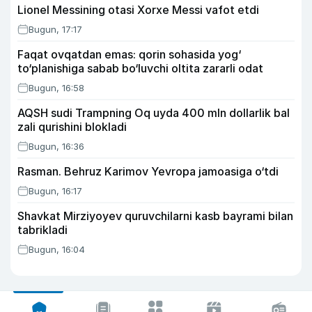
Lionel Messining otasi Xorxe Messi vafot etdi
Bugun, 17:17
Faqat ovqatdan emas: qorin sohasida yog‘
to‘planishiga sabab bo‘luvchi oltita zararli odat
Bugun, 16:58
AQSH sudi Trampning Oq uyda 400 mln dollarlik bal
zali qurishini blokladi
Bugun, 16:36
Rasman. Behruz Karimov Yevropa jamoasiga o‘tdi
Bugun, 16:17
Shavkat Mirziyoyev quruvchilarni kasb bayrami bilan
tabrikladi
Bugun, 16:04