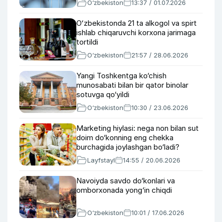
O‘zbekiston
13:37 / 01.07.2026
Oʻzbekistonda 21 ta alkogol va spirt
ishlab chiqaruvchi korxona jarimaga
tortildi
O‘zbekiston
21:57 / 28.06.2026
Yangi Toshkentga ko‘chish
munosabati bilan bir qator binolar
sotuvga qo‘yildi
O‘zbekiston
10:30 / 23.06.2026
Marketing hiylasi: nega non bilan sut
doim do‘konning eng chekka
burchagida joylashgan bo‘ladi?
Layfstayl
14:55 / 20.06.2026
Navoiyda savdo do‘konlari va
omborxonada yong‘in chiqdi
O‘zbekiston
10:01 / 17.06.2026