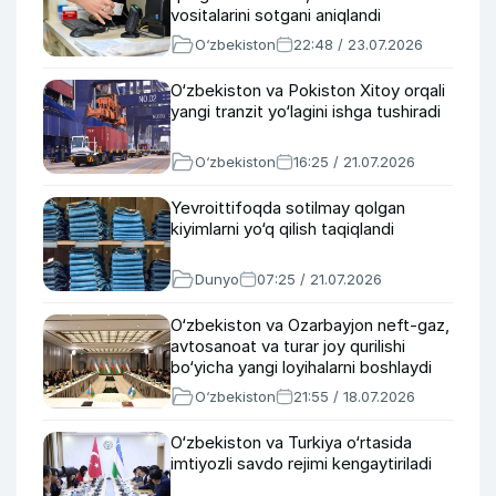
vositalarini sotgani aniqlandi
O‘zbekiston
22:48 / 23.07.2026
O‘zbekiston va Pokiston Xitoy orqali
yangi tranzit yo‘lagini ishga tushiradi
O‘zbekiston
16:25 / 21.07.2026
Yevroittifoqda sotilmay qolgan
kiyimlarni yo‘q qilish taqiqlandi
Dunyo
07:25 / 21.07.2026
O‘zbekiston va Ozarbayjon neft-gaz,
avtosanoat va turar joy qurilishi
bo‘yicha yangi loyihalarni boshlaydi
O‘zbekiston
21:55 / 18.07.2026
O‘zbekiston va Turkiya o‘rtasida
imtiyozli savdo rejimi kengaytiriladi