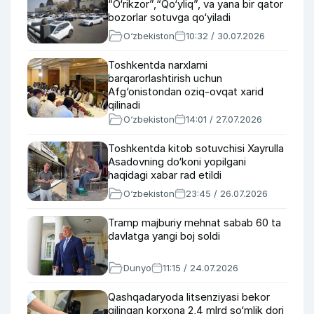
“O‘rikzor”,“Qo‘yliq”, va yana bir qator
bozorlar sotuvga qo‘yiladi
O‘zbekiston
10:32 / 30.07.2026
Toshkentda narxlarni
barqarorlashtirish uchun
Afg‘onistondan oziq-ovqat xarid
qilinadi
O‘zbekiston
14:01 / 27.07.2026
Toshkentda kitob sotuvchisi Xayrulla
Asadovning do‘koni yopilgani
haqidagi xabar rad etildi
O‘zbekiston
23:45 / 26.07.2026
Tramp majburiy mehnat sabab 60 ta
davlatga yangi boj soldi
Dunyo
11:15 / 24.07.2026
Qashqadaryoda litsenziyasi bekor
qilingan korxona 2,4 mlrd so‘mlik dori