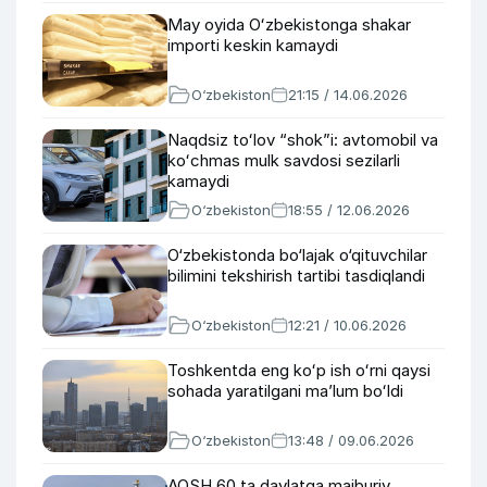
May oyida Oʻzbekistonga shakar
importi keskin kamaydi
O‘zbekiston
21:15 / 14.06.2026
Naqdsiz toʻlov “shok”i: avtomobil va
koʻchmas mulk savdosi sezilarli
kamaydi
O‘zbekiston
18:55 / 12.06.2026
O‘zbekistonda bo‘lajak o‘qituvchilar
bilimini tekshirish tartibi tasdiqlandi
O‘zbekiston
12:21 / 10.06.2026
Toshkentda eng koʻp ish oʻrni qaysi
sohada yaratilgani maʼlum boʻldi
O‘zbekiston
13:48 / 09.06.2026
AQSH 60 ta davlatga majburiy