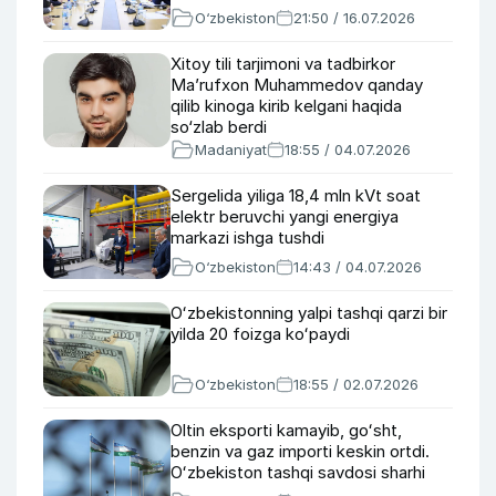
O‘zbekiston
21:50 / 16.07.2026
Xitoy tili tarjimoni va tadbirkor
Ma’rufxon Muhammedov qanday
qilib kinoga kirib kelgani haqida
so‘zlab berdi
Madaniyat
18:55 / 04.07.2026
Sergelida yiliga 18,4 mln kVt soat
elektr beruvchi yangi energiya
markazi ishga tushdi
O‘zbekiston
14:43 / 04.07.2026
Oʻzbekistonning yalpi tashqi qarzi bir
yilda 20 foizga koʻpaydi
O‘zbekiston
18:55 / 02.07.2026
Oltin eksporti kamayib, goʻsht,
benzin va gaz importi keskin ortdi.
Oʻzbekiston tashqi savdosi sharhi