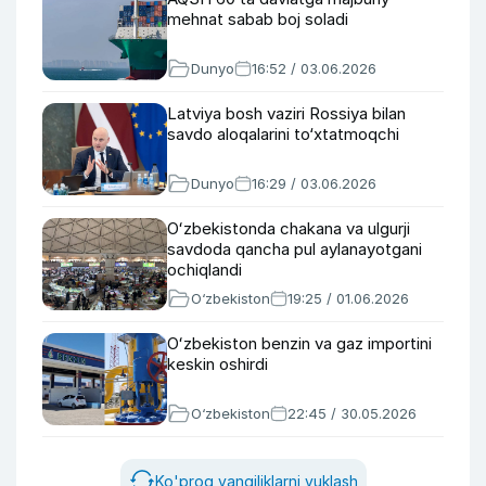
mehnat sabab boj soladi
Dunyo
16:52 / 03.06.2026
Latviya bosh vaziri Rossiya bilan
savdo aloqalarini to‘xtatmoqchi
Dunyo
16:29 / 03.06.2026
Oʻzbekistonda chakana va ulgurji
savdoda qancha pul aylanayotgani
ochiqlandi
O‘zbekiston
19:25 / 01.06.2026
Oʻzbekiston benzin va gaz importini
keskin oshirdi
O‘zbekiston
22:45 / 30.05.2026
Ko'proq yangiliklarni yuklash