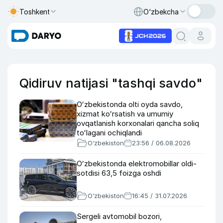
Toshkent
O‘zbekcha
Qidiruv natijasi "tashqi savdo"
Oʻzbekistonda olti oyda savdo,
xizmat koʻrsatish va umumiy
ovqatlanish korxonalari qancha soliq
toʻlagani ochiqlandi
O‘zbekiston
23:56 / 06.08.2026
Oʻzbekistonda elektromobillar oldi-
sotdisi 63,5 foizga oshdi
O‘zbekiston
16:45 / 31.07.2026
Sergeli avtomobil bozori,