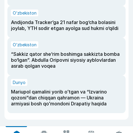
O‘zbekiston
Andijonda Tracker’ga 21 nafar bog‘cha bolasini
joylab, YTH sodir etgan ayolga sud hukmi o‘qildi
O‘zbekiston
“Sakkiz qator she’rim boshimga sakkizta bomba
bo‘lgan”. Abdulla Oripovni siyosiy ayblovlardan
asrab qolgan voqea
Dunyo
Mariupol qamalini yorib oʻtgan va “Izvarino
qozoni”dan chiqqan qahramon — Ukraina
armiyasi bosh qoʻmondoni Drapatiy haqida