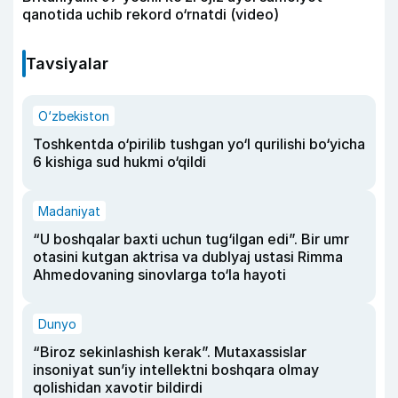
qanotida uchib rekord o‘rnatdi (video)
Tavsiyalar
O‘zbekiston
Toshkentda o‘pirilib tushgan yo‘l qurilishi bo‘yicha
6 kishiga sud hukmi o‘qildi
Madaniyat
“U boshqalar baxti uchun tug‘ilgan edi”. Bir umr
otasini kutgan aktrisa va dublyaj ustasi Rimma
Ahmedovaning sinovlarga to‘la hayoti
Dunyo
“Biroz sekinlashish kerak”. Mutaxassislar
insoniyat sun’iy intellektni boshqara olmay
qolishidan xavotir bildirdi