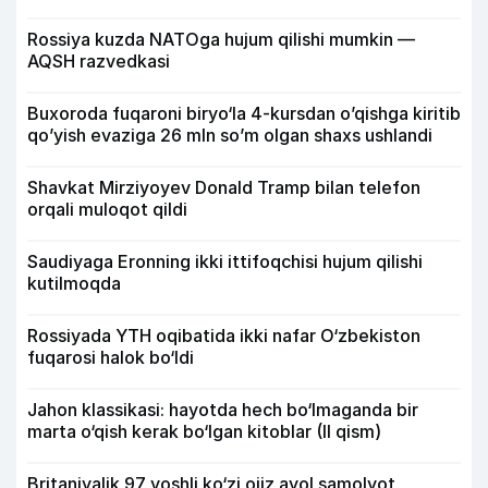
Rossiya kuzda NATOga hujum qilishi mumkin —
AQSH razvedkasi
Buxoroda fuqaroni biryo‘la 4-kursdan o’qishga kiritib
qo’yish evaziga 26 mln so’m olgan shaxs ushlandi
Shavkat Mirziyoyev Donald Tramp bilan telefon
orqali muloqot qildi
Saudiyaga Eronning ikki ittifoqchisi hujum qilishi
kutilmoqda
Rossiyada YTH oqibatida ikki nafar O‘zbekiston
fuqarosi halok bo‘ldi
Jahon klassikasi: hayotda hech bo‘lmaganda bir
marta o‘qish kerak bo‘lgan kitoblar (II qism)
Britaniyalik 97 yoshli ko‘zi ojiz ayol samolyot