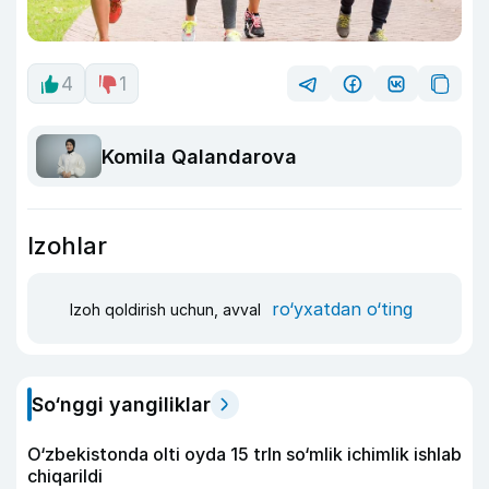
4
1
Komila Qalandarova
Izohlar
ro‘yxatdan o‘ting
Izoh qoldirish uchun, avval
So‘nggi yangiliklar
O‘zbekistonda olti oyda 15 trln so‘mlik ichimlik ishlab
chiqarildi