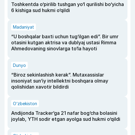
Toshkentda o‘pirilib tushgan yo‘l qurilishi bo‘yicha
6 kishiga sud hukmi o‘qildi
Madaniyat
“U boshqalar baxti uchun tug‘ilgan edi”. Bir umr
otasini kutgan aktrisa va dublyaj ustasi Rimma
Ahmedovaning sinovlarga to‘la hayoti
Dunyo
“Biroz sekinlashish kerak”. Mutaxassislar
insoniyat sun’iy intellektni boshqara olmay
qolishidan xavotir bildirdi
O‘zbekiston
Andijonda Tracker’ga 21 nafar bog‘cha bolasini
joylab, YTH sodir etgan ayolga sud hukmi o‘qildi