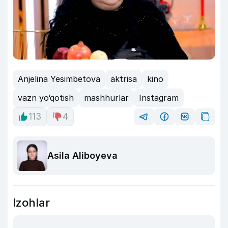
Anjelina Yesimbetova
aktrisa
kino
vazn yo‘qotish
mashhurlar
Instagram
113
4
Asila Aliboyeva
Izohlar