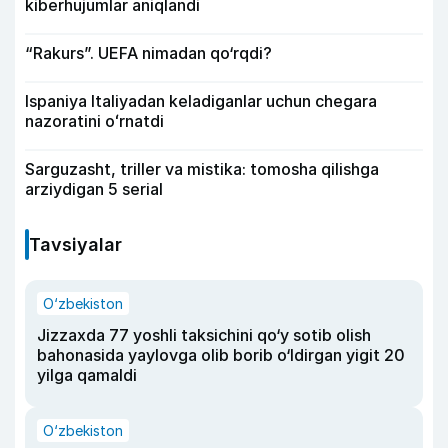
kiberhujumlar aniqlandi
“Rakurs”. UEFA nimadan qo‘rqdi?
Ispaniya Italiyadan keladiganlar uchun chegara
nazoratini oʻrnatdi
Sarguzasht, triller va mistika: tomosha qilishga
arziydigan 5 serial
Tavsiyalar
O‘zbekiston
Jizzaxda 77 yoshli taksichini qo‘y sotib olish
bahonasida yaylovga olib borib o‘ldirgan yigit 20
yilga qamaldi
O‘zbekiston