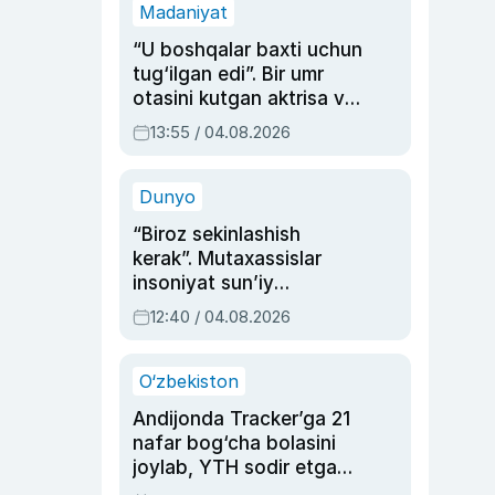
Madaniyat
“U boshqalar baxti uchun
tug‘ilgan edi”. Bir umr
otasini kutgan aktrisa va
dublyaj ustasi Rimma
13:55 / 04.08.2026
Ahmedovaning
sinovlarga to‘la hayoti
Dunyo
“Biroz sekinlashish
kerak”. Mutaxassislar
insoniyat sun’iy
intellektni boshqara
12:40 / 04.08.2026
olmay qolishidan xavotir
bildirdi
O‘zbekiston
Andijonda Tracker’ga 21
nafar bog‘cha bolasini
joylab, YTH sodir etgan
ayolga sud hukmi o‘qildi