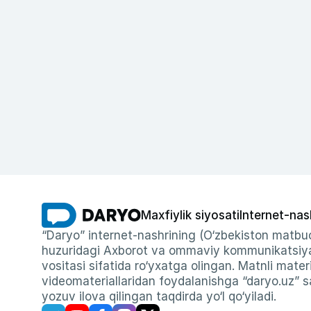
Maxfiylik siyosati
Internet-nas
“Daryo” internet-nashrining (O‘zbekiston matbuo
huzuridagi Axborot va ommaviy kommunikatsiyal
vositasi sifatida ro‘yxatga olingan. Matnli materi
videomateriallaridan foydalanishga “daryo.uz” sa
yozuv ilova qilingan taqdirda yo‘l qo‘yiladi.