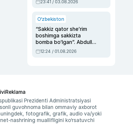
23:41 / 03.08.2026
O‘zbekiston
“Sakkiz qator she’rim
boshimga sakkizta
bomba bo‘lgan”. Abdulla
Oripovni siyosiy
12:24 / 01.08.2026
ayblovlardan asrab
qolgan voqea
ivi
Reklama
publikasi Prezidenti Administratsiyasi
-sonli guvohnoma bilan ommaviy axborot
shuningdek, fotografik, grafik, audio va/yoki
et-nashrining muallifligini ko‘rsatuvchi