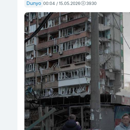
Dunyo
00:04 / 15.05.2026
3930