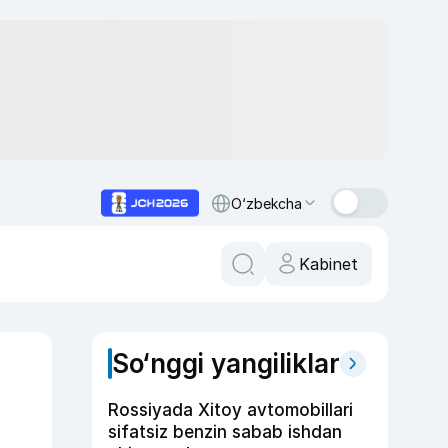
O‘zbekcha
Kabinet
So‘nggi yangiliklar
y
Rossiyada Xitoy avtomobillari
sifatsiz benzin sabab ishdan