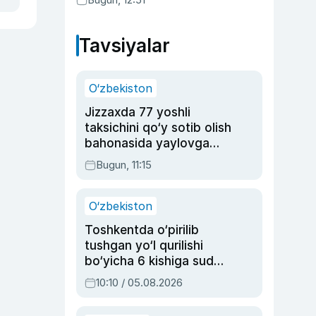
Tavsiyalar
O‘zbekiston
Jizzaxda 77 yoshli
taksichini qo‘y sotib olish
bahonasida yaylovga
olib borib o‘ldirgan yigit
Bugun, 11:15
20 yilga qamaldi
O‘zbekiston
Toshkentda o‘pirilib
tushgan yo‘l qurilishi
bo‘yicha 6 kishiga sud
hukmi o‘qildi
10:10 / 05.08.2026