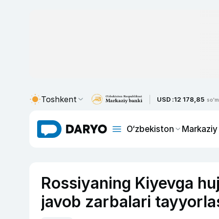
Toshkent
USD :
12 178,85
so'm
O‘zbekiston
Markaziy
Rossiyaning Kiyevga huju
javob zarbalari tayyorla