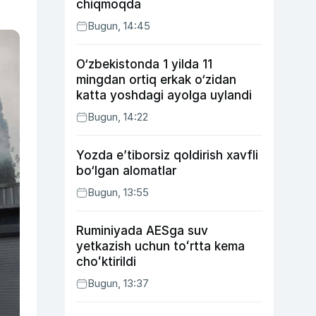
chiqmoqda
Bugun, 14:45
O‘zbekistonda 1 yilda 11
mingdan ortiq erkak o‘zidan
katta yoshdagi ayolga uylandi
Bugun, 14:22
Yozda e’tiborsiz qoldirish xavfli
bo‘lgan alomatlar
Bugun, 13:55
Ruminiyada AESga suv
yetkazish uchun toʻrtta kema
choʻktirildi
Bugun, 13:37