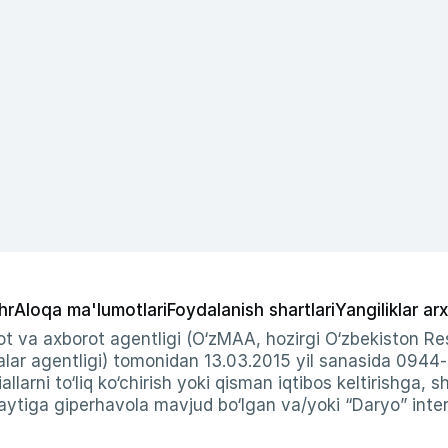
hr
Aloqa ma'lumotlari
Foydalanish shartlari
Yangiliklar arx
t va axborot agentligi (O‘zMAA, hozirgi O‘zbekiston Res
ar agentligi) tomonidan 13.03.2015 yil sanasida 0944
allarni to‘liq ko‘chirish yoki qisman iqtibos keltirishga, 
ytiga giperhavola mavjud bo‘lgan va/yoki “Daryo” intern