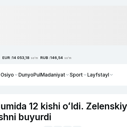
EUR :
RUB :
14 053,18
146,54
so'm
so'm
 Osiyo
Dunyo
Pul
Madaniyat
Sport
Layfstayl
mida 12 kishi oʻldi. Zelenski
shni buyurdi