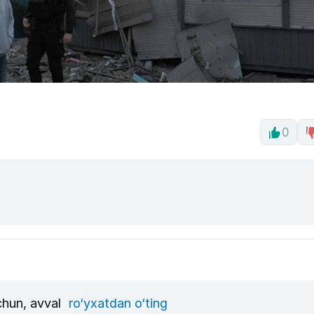
0
uchun, avval
ro‘yxatdan o‘ting