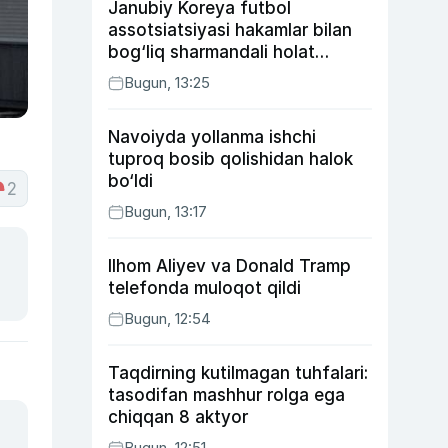
Janubiy Koreya futbol
assotsiatsiyasi hakamlar bilan
bog‘liq sharmandali holat
bo‘yicha bayonot berdi
Bugun, 13:25
Navoiyda yollanma ishchi
tuproq bosib qolishidan halok
bo‘ldi
2
Bugun, 13:17
Ilhom Aliyev va Donald Tramp
telefonda muloqot qildi
Bugun, 12:54
Taqdirning kutilmagan tuhfalari:
tasodifan mashhur rolga ega
chiqqan 8 aktyor
Bugun, 12:51