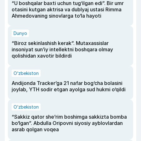
“U boshqalar baxti uchun tug‘ilgan edi”. Bir umr
otasini kutgan aktrisa va dublyaj ustasi Rimma
Ahmedovaning sinovlarga to‘la hayoti
Dunyo
“Biroz sekinlashish kerak”. Mutaxassislar
insoniyat sun’iy intellektni boshqara olmay
qolishidan xavotir bildirdi
O‘zbekiston
Andijonda Tracker’ga 21 nafar bog‘cha bolasini
joylab, YTH sodir etgan ayolga sud hukmi o‘qildi
O‘zbekiston
“Sakkiz qator she’rim boshimga sakkizta bomba
bo‘lgan”. Abdulla Oripovni siyosiy ayblovlardan
asrab qolgan voqea