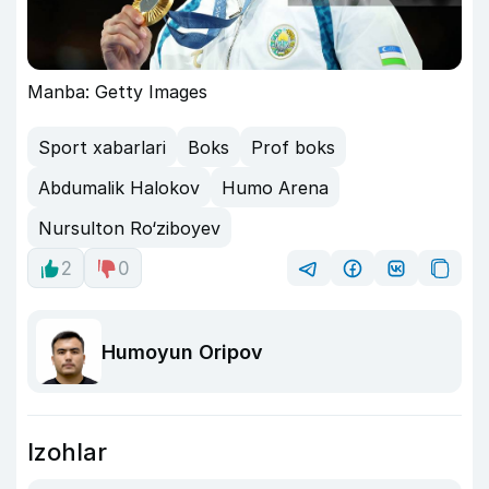
Manba: Getty Images
Sport xabarlari
Boks
Prof boks
Abdumalik Halokov
Humo Arena
Nursulton Ro‘ziboyev
2
0
Humoyun Oripov
Izohlar