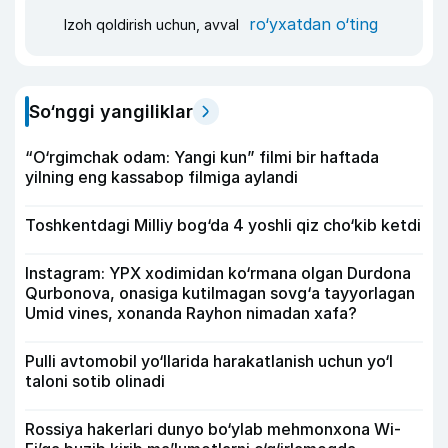
ro‘yxatdan o‘ting
Izoh qoldirish uchun, avval
So‘nggi yangiliklar
“O‘rgimchak odam: Yangi kun” filmi bir haftada
yilning eng kassabop filmiga aylandi
Toshkentdagi Milliy bog‘da 4 yoshli qiz cho‘kib ketdi
Instagram: YPX xodimidan ko‘rmana olgan Durdona
Qurbonova, onasiga kutilmagan sovg‘a tayyorlagan
Umid vines, xonanda Rayhon nimadan xafa?
Pulli avtomobil yo‘llarida harakatlanish uchun yo‘l
taloni sotib olinadi
Rossiya hakerlari dunyo bo‘ylab mehmonxona Wi-