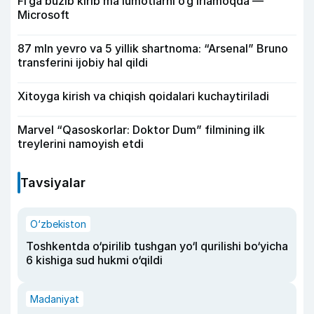
Fi’ga buzib kirib ma’lumotlarni o‘g‘irlamoqda —
Microsoft
87 mln yevro va 5 yillik shartnoma: “Arsenal” Bruno
transferini ijobiy hal qildi
Xitoyga kirish va chiqish qoidalari kuchaytiriladi
Marvel “Qasoskorlar: Doktor Dum” filmining ilk
treylerini namoyish etdi
Tavsiyalar
O‘zbekiston
Toshkentda o‘pirilib tushgan yo‘l qurilishi bo‘yicha
6 kishiga sud hukmi o‘qildi
Madaniyat