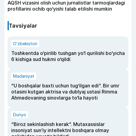
AQSH vizasini olish uchun jurnalistlar tarmoqlardagi
profillarini ochib qo‘yishi talab etilishi mumkin
Tavsiyalar
O‘zbekiston
Toshkentda o‘pirilib tushgan yo‘l qurilishi bo‘yicha
6 kishiga sud hukmi o‘qildi
Madaniyat
“U boshqalar baxti uchun tug‘ilgan edi”. Bir umr
otasini kutgan aktrisa va dublyaj ustasi Rimma
Ahmedovaning sinovlarga to‘la hayoti
Dunyo
“Biroz sekinlashish kerak”. Mutaxassislar
insoniyat sun’iy intellektni boshqara olmay