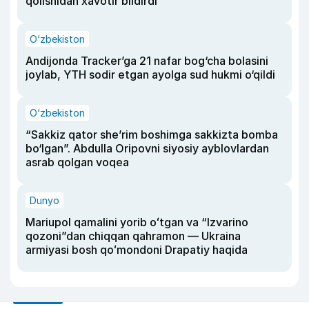
qolishidan xavotir bildirdi
O‘zbekiston
Andijonda Tracker’ga 21 nafar bog‘cha bolasini
joylab, YTH sodir etgan ayolga sud hukmi o‘qildi
O‘zbekiston
“Sakkiz qator she’rim boshimga sakkizta bomba
bo‘lgan”. Abdulla Oripovni siyosiy ayblovlardan
asrab qolgan voqea
Dunyo
Mariupol qamalini yorib oʻtgan va “Izvarino
qozoni”dan chiqqan qahramon — Ukraina
armiyasi bosh qoʻmondoni Drapatiy haqida