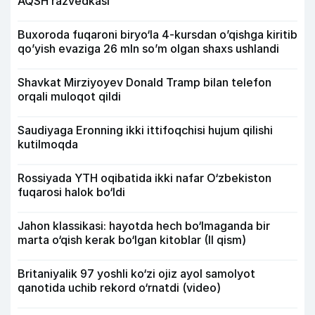
AQSH razvedkasi
Buxoroda fuqaroni biryo‘la 4-kursdan o’qishga kiritib
qo’yish evaziga 26 mln so’m olgan shaxs ushlandi
Shavkat Mirziyoyev Donald Tramp bilan telefon
orqali muloqot qildi
Saudiyaga Eronning ikki ittifoqchisi hujum qilishi
kutilmoqda
Rossiyada YTH oqibatida ikki nafar O‘zbekiston
fuqarosi halok bo‘ldi
Jahon klassikasi: hayotda hech bo‘lmaganda bir
marta o‘qish kerak bo‘lgan kitoblar (II qism)
Britaniyalik 97 yoshli ko‘zi ojiz ayol samolyot
qanotida uchib rekord o‘rnatdi (video)