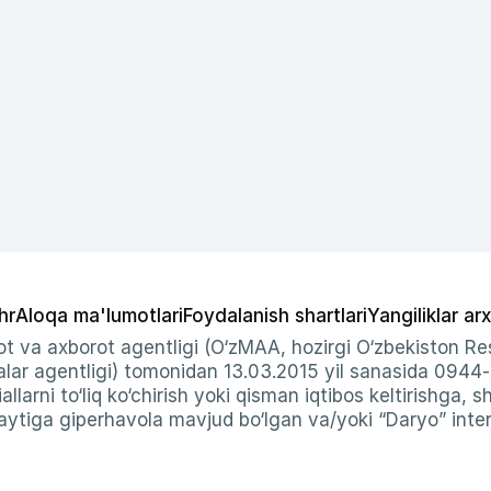
hr
Aloqa ma'lumotlari
Foydalanish shartlari
Yangiliklar arx
t va axborot agentligi (O‘zMAA, hozirgi O‘zbekiston Res
ar agentligi) tomonidan 13.03.2015 yil sanasida 0944
allarni to‘liq ko‘chirish yoki qisman iqtibos keltirishga, 
ytiga giperhavola mavjud bo‘lgan va/yoki “Daryo” intern