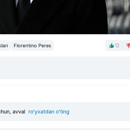
lari
Florentino Peres
12
uchun, avval
ro‘yxatdan o‘ting