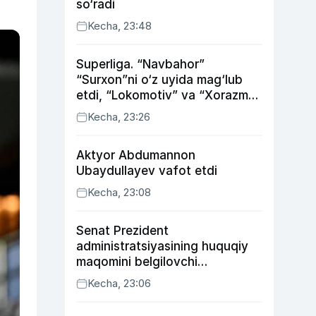
so‘radi
Kecha, 23:48
Superliga. “Navbahor”
“Surxon”ni o‘z uyida mag‘lub
etdi, “Lokomotiv” va “Xorazm”
uyda g‘alaba qozondi
Kecha, 23:26
Aktyor Abdu­mannon
Ubaydullayev vafot etdi
Kecha, 23:08
Senat Prezident
administratsiyasining huquqiy
maqomini belgilovchi
konstitutsiyaviy qonunni
Kecha, 23:06
ma’qulladi