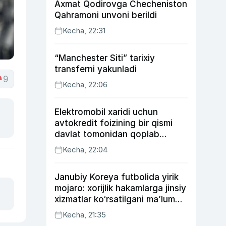
Axmat Qodirovga Checheniston
Qahramoni unvoni berildi
Kecha, 22:31
“Manchester Siti” tarixiy
transferni yakunladi
9
Kecha, 22:06
Elektromobil xaridi uchun
avtokredit foizining bir qismi
davlat tomonidan qoplab
berilishi mumkin
Kecha, 22:04
Janubiy Koreya futbolida yirik
mojaro: xorijlik hakamlarga jinsiy
xizmatlar ko‘rsatilgani ma’lum
qilindi
Kecha, 21:35