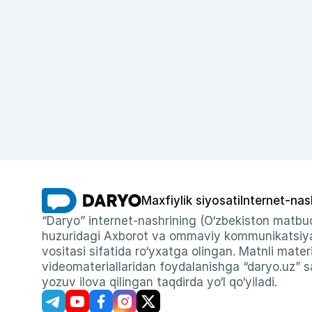
Maxfiylik siyosati
Internet-nas
“Daryo” internet-nashrining (O‘zbekiston matbuo
huzuridagi Axborot va ommaviy kommunikatsiyal
vositasi sifatida ro‘yxatga olingan. Matnli materi
videomateriallaridan foydalanishga “daryo.uz” sa
yozuv ilova qilingan taqdirda yo‘l qo‘yiladi.