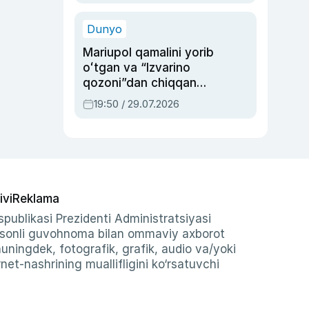
qolgan voqea
Dunyo
Mariupol qamalini yorib
oʻtgan va “Izvarino
qozoni”dan chiqqan
qahramon — Ukraina
19:50 / 29.07.2026
armiyasi bosh
qoʻmondoni Drapatiy
haqida
ivi
Reklama
publikasi Prezidenti Administratsiyasi
-sonli guvohnoma bilan ommaviy axborot
shuningdek, fotografik, grafik, audio va/yoki
et-nashrining muallifligini ko‘rsatuvchi