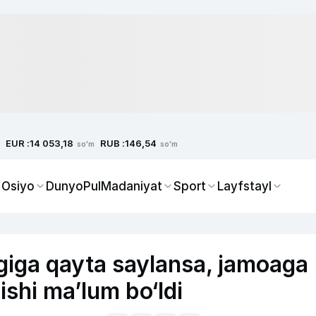
EUR :
RUB :
14 053,18
146,54
so'm
so'm
 Osiyo
Dunyo
Pul
Madaniyat
Sport
Layfstayl
igiga qayta saylansa, jamoaga
lishi ma’lum bo‘ldi