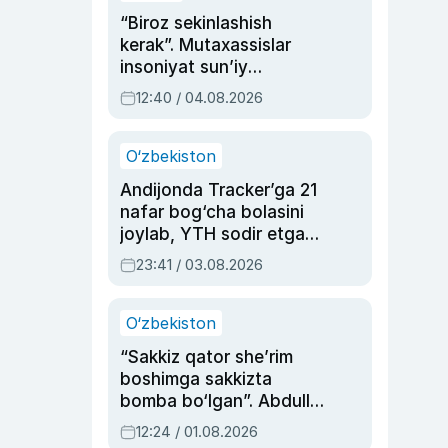
“Biroz sekinlashish
kerak”. Mutaxassislar
insoniyat sun’iy
intellektni boshqara
12:40 / 04.08.2026
olmay qolishidan xavotir
bildirdi
O‘zbekiston
Andijonda Tracker’ga 21
nafar bog‘cha bolasini
joylab, YTH sodir etgan
ayolga sud hukmi o‘qildi
23:41 / 03.08.2026
O‘zbekiston
“Sakkiz qator she’rim
boshimga sakkizta
bomba bo‘lgan”. Abdulla
Oripovni siyosiy
12:24 / 01.08.2026
ayblovlardan asrab