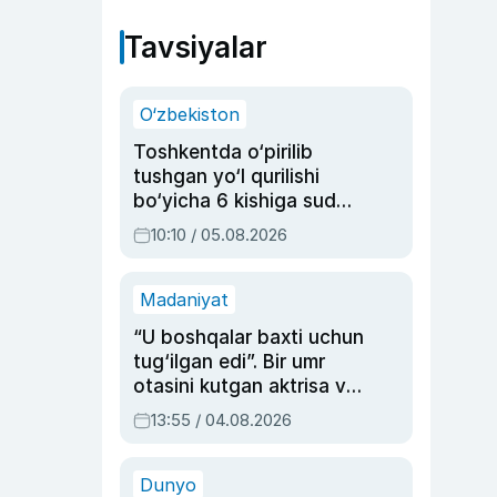
Tavsiyalar
O‘zbekiston
Toshkentda o‘pirilib
tushgan yo‘l qurilishi
bo‘yicha 6 kishiga sud
hukmi o‘qildi
10:10 / 05.08.2026
Madaniyat
“U boshqalar baxti uchun
tug‘ilgan edi”. Bir umr
otasini kutgan aktrisa va
dublyaj ustasi Rimma
13:55 / 04.08.2026
Ahmedovaning
sinovlarga to‘la hayoti
Dunyo