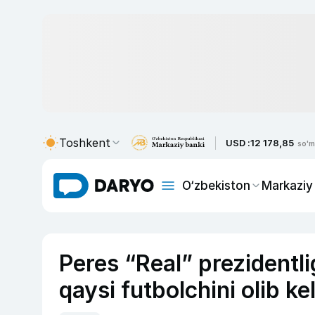
Toshkent
USD :
12 178,85
so'm
O‘zbekiston
Markaziy
Peres “Real” prezidentl
qaysi futbolchini olib ke