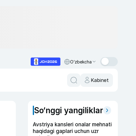
O‘zbekcha
Kabinet
So‘nggi yangiliklar
Avstriya kansleri onalar mehnati
haqidagi gaplari uchun uzr