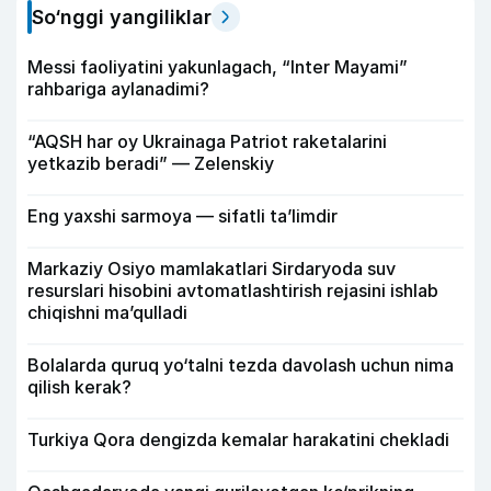
So‘nggi yangiliklar
Messi faoliyatini yakunlagach, “Inter Mayami”
rahbariga aylanadimi?
“AQSH har oy Ukrainaga Patriot raketalarini
yetkazib beradi” — Zelenskiy
Eng yaxshi sarmoya — sifatli ta’limdir
Markaziy Osiyo mamlakatlari Sirdaryoda suv
resurslari hisobini avtomatlashtirish rejasini ishlab
chiqishni ma’qulladi
Bolalarda quruq yo‘talni tezda davolash uchun nima
qilish kerak?
Turkiya Qora dengizda kemalar harakatini chekladi