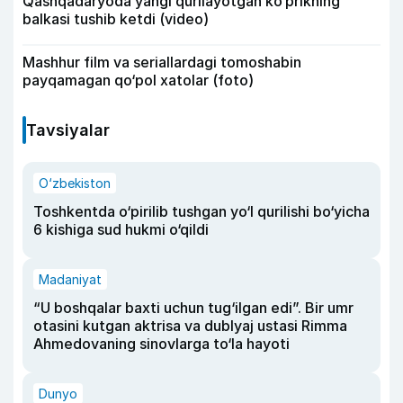
Qashqadaryoda yangi qurilayotgan ko‘prikning
balkasi tushib ketdi (video)
Mashhur film va seriallardagi tomoshabin
payqamagan qo‘pol xatolar (foto)
Tavsiyalar
O‘zbekiston
Toshkentda o‘pirilib tushgan yo‘l qurilishi bo‘yicha
6 kishiga sud hukmi o‘qildi
Madaniyat
“U boshqalar baxti uchun tug‘ilgan edi”. Bir umr
otasini kutgan aktrisa va dublyaj ustasi Rimma
Ahmedovaning sinovlarga to‘la hayoti
Dunyo