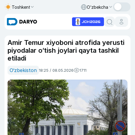
Toshkent
O‘zbekcha
Amir Temur xiyoboni atrofida yerusti
piyodalar o‘tish joylari qayta tashkil
etiladi
O‘zbekiston
18:25 / 08.05.2026
1711