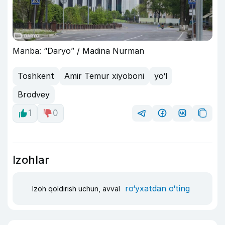
Manba: “Daryo” / Madina Nurman
Toshkent
Amir Temur xiyoboni
yo‘l
Brodvey
1
0
Izohlar
ro‘yxatdan o‘ting
Izoh qoldirish uchun, avval