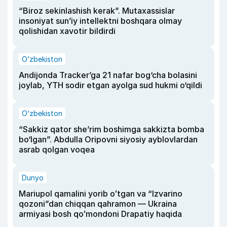
“Biroz sekinlashish kerak”. Mutaxassislar
insoniyat sun’iy intellektni boshqara olmay
qolishidan xavotir bildirdi
O‘zbekiston
Andijonda Tracker’ga 21 nafar bog‘cha bolasini
joylab, YTH sodir etgan ayolga sud hukmi o‘qildi
O‘zbekiston
“Sakkiz qator she’rim boshimga sakkizta bomba
bo‘lgan”. Abdulla Oripovni siyosiy ayblovlardan
asrab qolgan voqea
Dunyo
Mariupol qamalini yorib oʻtgan va “Izvarino
qozoni”dan chiqqan qahramon — Ukraina
armiyasi bosh qoʻmondoni Drapatiy haqida