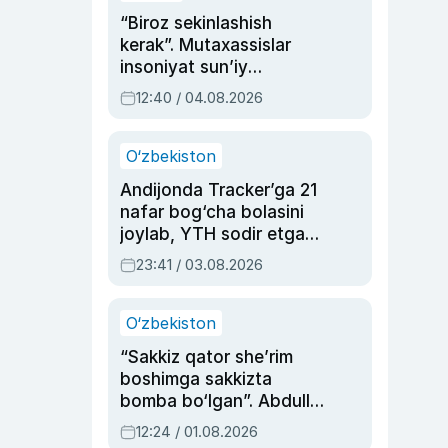
“Biroz sekinlashish
kerak”. Mutaxassislar
insoniyat sun’iy
intellektni boshqara
12:40 / 04.08.2026
olmay qolishidan xavotir
bildirdi
O‘zbekiston
Andijonda Tracker’ga 21
nafar bog‘cha bolasini
joylab, YTH sodir etgan
ayolga sud hukmi o‘qildi
23:41 / 03.08.2026
O‘zbekiston
“Sakkiz qator she’rim
boshimga sakkizta
bomba bo‘lgan”. Abdulla
Oripovni siyosiy
12:24 / 01.08.2026
ayblovlardan asrab