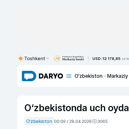
Toshkent
USD :
12 178,85
so'm
O‘zbekiston
Markaziy
O‘zbekistonda uch oyda 6
O‘zbekiston
00:09 / 28.04.2026
3065