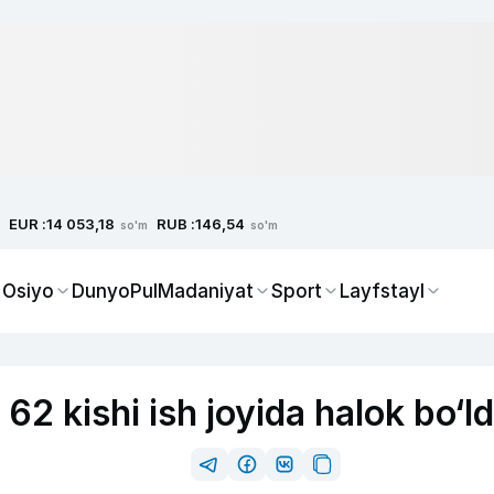
EUR :
RUB :
14 053,18
146,54
so'm
so'm
 Osiyo
Dunyo
Pul
Madaniyat
Sport
Layfstayl
2 kishi ish joyida halok bo‘ld