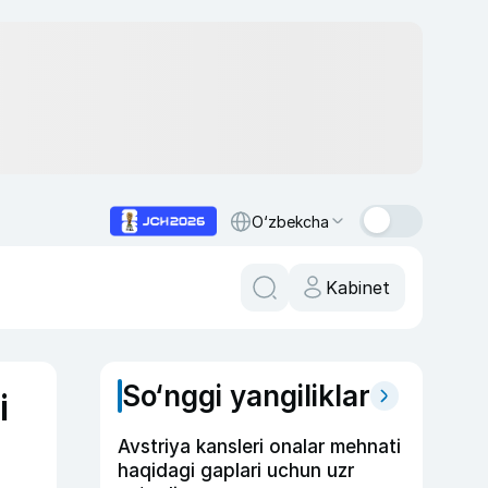
O‘zbekcha
Kabinet
So‘nggi yangiliklar
i
Avstriya kansleri onalar mehnati
haqidagi gaplari uchun uzr