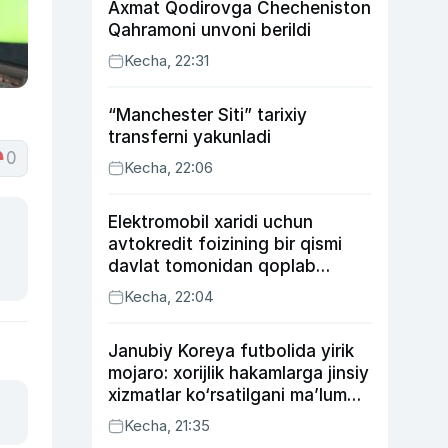
Axmat Qodirovga Checheniston
Qahramoni unvoni berildi
Kecha, 22:31
“Manchester Siti” tarixiy
transferni yakunladi
0
Kecha, 22:06
Elektromobil xaridi uchun
avtokredit foizining bir qismi
davlat tomonidan qoplab
berilishi mumkin
Kecha, 22:04
Janubiy Koreya futbolida yirik
mojaro: xorijlik hakamlarga jinsiy
xizmatlar ko‘rsatilgani ma’lum
qilindi
Kecha, 21:35