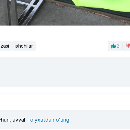
zasi
ishchilar
2
uchun, avval
ro‘yxatdan o‘ting