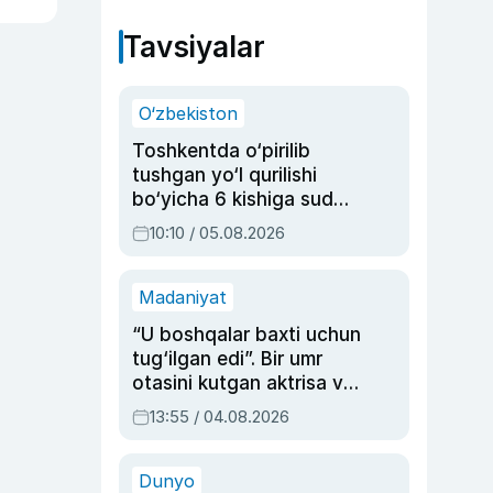
Tavsiyalar
O‘zbekiston
Toshkentda o‘pirilib
tushgan yo‘l qurilishi
bo‘yicha 6 kishiga sud
hukmi o‘qildi
10:10 / 05.08.2026
Madaniyat
“U boshqalar baxti uchun
tug‘ilgan edi”. Bir umr
otasini kutgan aktrisa va
dublyaj ustasi Rimma
13:55 / 04.08.2026
Ahmedovaning
sinovlarga to‘la hayoti
Dunyo