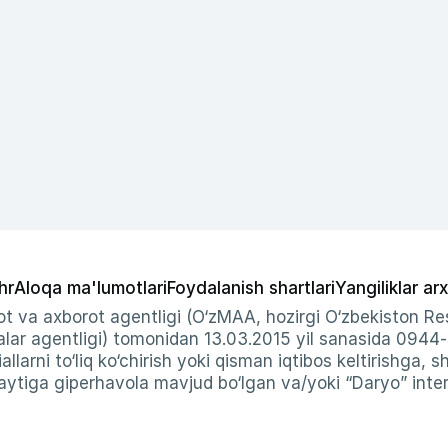
hr
Aloqa ma'lumotlari
Foydalanish shartlari
Yangiliklar arx
t va axborot agentligi (O‘zMAA, hozirgi O‘zbekiston Res
ar agentligi) tomonidan 13.03.2015 yil sanasida 0944
allarni to‘liq ko‘chirish yoki qisman iqtibos keltirishga, 
ytiga giperhavola mavjud bo‘lgan va/yoki “Daryo” intern