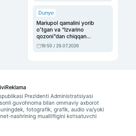
qolgan voqea
Dunyo
Mariupol qamalini yorib
oʻtgan va “Izvarino
qozoni”dan chiqqan
qahramon — Ukraina
19:50 / 29.07.2026
armiyasi bosh
qoʻmondoni Drapatiy
haqida
ivi
Reklama
publikasi Prezidenti Administratsiyasi
-sonli guvohnoma bilan ommaviy axborot
shuningdek, fotografik, grafik, audio va/yoki
et-nashrining muallifligini ko‘rsatuvchi