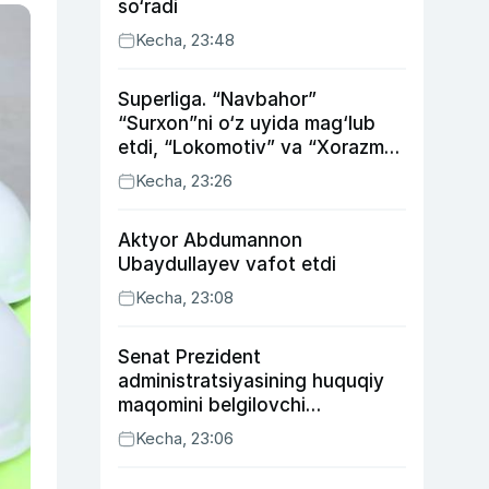
so‘radi
Kecha, 23:48
Superliga. “Navbahor”
“Surxon”ni o‘z uyida mag‘lub
etdi, “Lokomotiv” va “Xorazm”
uyda g‘alaba qozondi
Kecha, 23:26
Aktyor Abdu­mannon
Ubaydullayev vafot etdi
Kecha, 23:08
Senat Prezident
administratsiyasining huquqiy
maqomini belgilovchi
konstitutsiyaviy qonunni
Kecha, 23:06
ma’qulladi