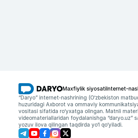
Maxfiylik siyosati
Internet-nas
“Daryo” internet-nashrining (O‘zbekiston matbuo
huzuridagi Axborot va ommaviy kommunikatsiyal
vositasi sifatida ro‘yxatga olingan. Matnli materi
videomateriallaridan foydalanishga “daryo.uz” sa
yozuv ilova qilingan taqdirda yo‘l qo‘yiladi.