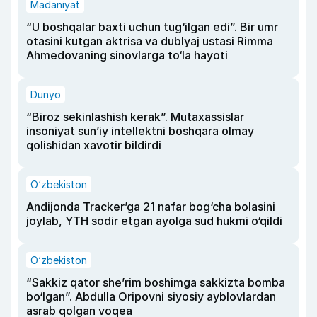
Madaniyat
“U boshqalar baxti uchun tug‘ilgan edi”. Bir umr
otasini kutgan aktrisa va dublyaj ustasi Rimma
Ahmedovaning sinovlarga to‘la hayoti
Dunyo
“Biroz sekinlashish kerak”. Mutaxassislar
insoniyat sun’iy intellektni boshqara olmay
qolishidan xavotir bildirdi
O‘zbekiston
Andijonda Tracker’ga 21 nafar bog‘cha bolasini
joylab, YTH sodir etgan ayolga sud hukmi o‘qildi
O‘zbekiston
“Sakkiz qator she’rim boshimga sakkizta bomba
bo‘lgan”. Abdulla Oripovni siyosiy ayblovlardan
asrab qolgan voqea