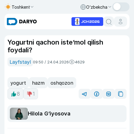
Toshkent
O‘zbekcha
Yogurtni qachon iste’mol qilish
foydali?
Layfstayl
09:50 / 24.04.2026
4629
yogurt
hazm
oshqozon
8
1
Hilola G‘iyosova