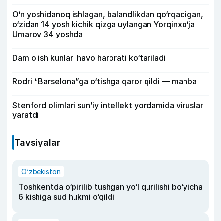
O‘n yoshidanoq ishlagan, balandlikdan qo‘rqadigan,
o‘zidan 14 yosh kichik qizga uylangan Yorqinxo‘ja
Umarov 34 yoshda
Dam olish kunlari havo harorati ko‘tariladi
Rodri “Barselona”ga o‘tishga qaror qildi — manba
Stenford olimlari sun’iy intellekt yordamida viruslar
yaratdi
Tavsiyalar
O‘zbekiston
Toshkentda o‘pirilib tushgan yo‘l qurilishi bo‘yicha
6 kishiga sud hukmi o‘qildi