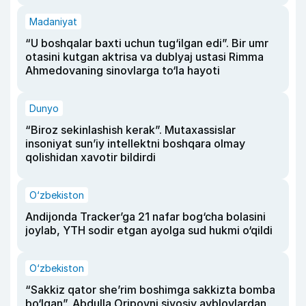
Madaniyat
“U boshqalar baxti uchun tug‘ilgan edi”. Bir umr
otasini kutgan aktrisa va dublyaj ustasi Rimma
Ahmedovaning sinovlarga to‘la hayoti
Dunyo
“Biroz sekinlashish kerak”. Mutaxassislar
insoniyat sun’iy intellektni boshqara olmay
qolishidan xavotir bildirdi
O‘zbekiston
Andijonda Tracker’ga 21 nafar bog‘cha bolasini
joylab, YTH sodir etgan ayolga sud hukmi o‘qildi
O‘zbekiston
“Sakkiz qator she’rim boshimga sakkizta bomba
bo‘lgan”. Abdulla Oripovni siyosiy ayblovlardan