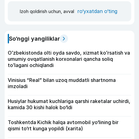
ro‘yxatdan o‘ting
Izoh qoldirish uchun, avval
So‘nggi yangiliklar
Oʻzbekistonda olti oyda savdo, xizmat koʻrsatish va
umumiy ovqatlanish korxonalari qancha soliq
toʻlagani ochiqlandi
Vinisius “Real” bilan uzoq muddatli shartnoma
imzoladi
Husiylar hukumat kuchlariga qarshi raketalar uchirdi,
kamida 30 kishi halok bo‘ldi
Toshkentda Kichik halqa avtomobil yo‘lining bir
qismi to‘rt kunga yopildi (xarita)