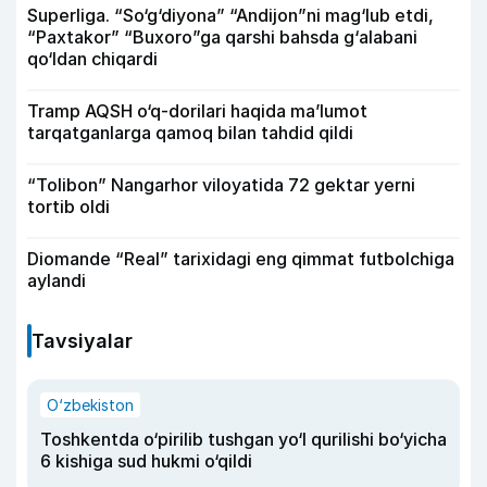
Superliga. “So‘g‘diyona” “Andijon”ni mag‘lub etdi,
“Paxtakor” “Buxoro”ga qarshi bahsda g‘alabani
qo‘ldan chiqardi
Tramp AQSH o‘q-dorilari haqida ma’lumot
tarqatganlarga qamoq bilan tahdid qildi
“Tolibon” Nangarhor viloyatida 72 gektar yerni
tortib oldi
Diomande “Real” tarixidagi eng qimmat futbolchiga
aylandi
Tavsiyalar
O‘zbekiston
Toshkentda o‘pirilib tushgan yo‘l qurilishi bo‘yicha
6 kishiga sud hukmi o‘qildi