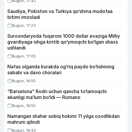
Bugun, 17:42
Saudiya, Pokiston va Turkiya qo‘shma mudofaa
bitimi imzoladi
Bugun, 17:23
Surxondaryoda fuqaroni 1000 dollar evaziga Milliy
gvardiyaga ishga kiritib qo‘ymoqchi bo‘lgan shaxs
ushlandi
Bugun, 17:05
Nafas olganda kurakda og‘riq paydo bo‘lishining
sababi va davo choralari
Bugun, 16:55
“Barselona” Rodri uchun qancha to‘lamoqchi
ekanligi ma’lum bo‘ldi — Romano
Bugun, 16:50
Namangan shahar sobiq hokimi 11 yilga ozodlikdan
mahrum qilindi
Bugun, 16:43