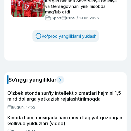
ketgan bahsda Shvetsariya Bosniya
va Gersegovinani yirik hisobda
mag‘lub etdi
Sport
01:59 / 19.06.2026
Ko'proq yangiliklarni yuklash
So‘nggi yangiliklar
Oʻzbekistonda sunʼiy intellekt xizmatlari hajmini 1,5
mlrd dollarga yetkazish rejalashtirilmoqda
Bugun, 17:52
Kinoda ham, musiqada ham muvaffaqiyat qozongan
Gollivud yulduzlari (video)