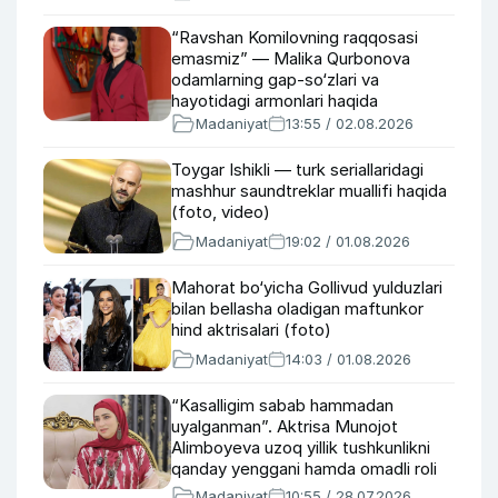
“Ravshan Komilovning raqqosasi
emasmiz” — Malika Qurbonova
odamlarning gap-so‘zlari va
hayotidagi armonlari haqida
Madaniyat
13:55 / 02.08.2026
Toygar Ishikli — turk seriallaridagi
mashhur saundtreklar muallifi haqida
(foto, video)
Madaniyat
19:02 / 01.08.2026
Mahorat bo‘yicha Gollivud yulduzlari
bilan bellasha oladigan maftunkor
hind aktrisalari (foto)
Madaniyat
14:03 / 01.08.2026
“Kasalligim sabab hammadan
uyalganman”. Aktrisa Munojot
Alimboyeva uzoq yillik tushkunlikni
qanday yenggani hamda omadli roli
haqida
Madaniyat
10:55 / 28.07.2026