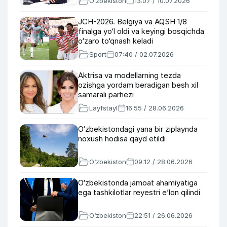
O‘zbekiston
13:07 / 10.07.2026
JCH-2026. Belgiya va AQSH 1/8
finalga yo‘l oldi va keyingi bosqichda
o‘zaro to‘qnash keladi
Sport
07:40 / 02.07.2026
Aktrisa va modellarning tezda
ozishga yordam beradigan besh xil
samarali parhezi
Layfstayl
16:55 / 28.06.2026
O‘zbekistondagi yana bir ziplaynda
noxush hodisa qayd etildi
O‘zbekiston
09:12 / 28.06.2026
O‘zbekistonda jamoat ahamiyatiga
ega tashkilotlar reyestri e’lon qilindi
O‘zbekiston
22:51 / 26.06.2026