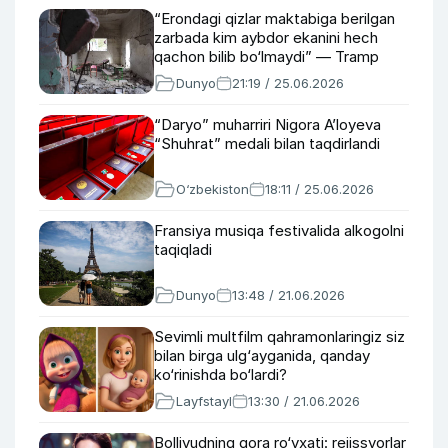
“Erondagi qizlar maktabiga berilgan
zarbada kim aybdor ekanini hech
qachon bilib bo‘lmaydi” — Tramp
Dunyo
21:19 / 25.06.2026
“Daryo” muharriri Nigora A’loyeva
“Shuhrat” medali bilan taqdirlandi
O‘zbekiston
18:11 / 25.06.2026
Fransiya musiqa festivalida alkogolni
taqiqladi
Dunyo
13:48 / 21.06.2026
Sevimli multfilm qahramonlaringiz siz
bilan birga ulg‘ayganida, qanday
ko‘rinishda bo‘lardi?
Layfstayl
13:30 / 21.06.2026
Bollivudning qora ro‘yxati: rejissyorlar