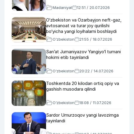
Madaniyat
12:51 / 20.07.2026
O‘zbekiston va Ozarbayjon neft-gaz,
avtosanoat va turar joy qurilishi
bo‘yicha yangi loyihalarni boshlaydi
O‘zbekiston
21:55 / 18.07.2026
San’at Jumaniyazov Yangiyo‘l tumani
hokimi etib tayinlandi
O‘zbekiston
20:22 / 14.07.2026
Toshkentda 20 kilodan ortiq opiy va
gashish musodara qilindi
O‘zbekiston
18:08 / 11.07.2026
Sardor Umurzoqov yangi lavozimga
tayinlandi