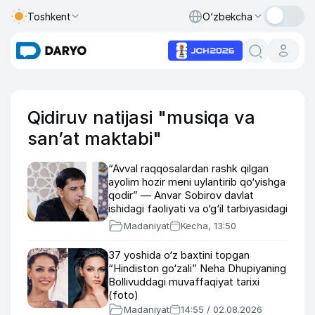
Toshkent
O‘zbekcha
Qidiruv natijasi "musiqa va
san’at maktabi"
“Avval raqqosalardan rashk qilgan
ayolim hozir meni uylantirib qo‘yishga
qodir” — Anvar Sobirov davlat
ishidagi faoliyati va o‘g‘il tarbiyasidagi
xatosi haqida gapirdi
Madaniyat
Kecha, 13:50
37 yoshida o‘z baxtini topgan
“Hindiston go‘zali” Neha Dhupiyaning
Bollivuddagi muvaffaqiyat tarixi
(foto)
Madaniyat
14:55 / 02.08.2026