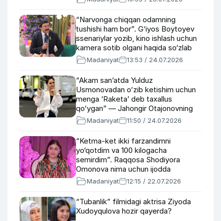
“Narvonga chiqqan odamning
tushishi ham bor”. G‘iyos Boytoyev
ssenariylar yozib, kino ishlash uchun
kamera sotib olgani haqida so‘zlab
berdi
Madaniyat
13:53 / 24.07.2026
“Akam san’atda Yulduz
Usmonovadan oʻzib ketishim uchun
menga ‘Raketa’ deb taxallus
qoʻygan” — Jahongir Otajonovning
singlisi E’tibor Otajonova
Madaniyat
11:50 / 24.07.2026
“Ketma-ket ikki farzandimni
yo‘qotdim va 100 kilogacha
semirdim”. Raqqosa Shodiyora
Omonova nima uchun ijodda
kamnamo bo‘lgani haqida
Madaniyat
12:15 / 22.07.2026
“Tubanlik” filmidagi aktrisa Ziyoda
Xudoyqulova hozir qayerda?