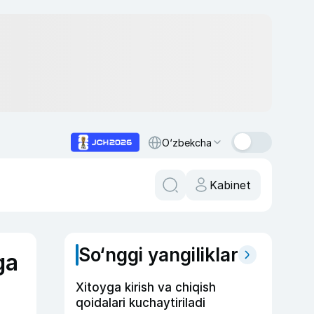
O‘zbekcha
Kabinet
So‘nggi yangiliklar
ga
Xitoyga kirish va chiqish
qoidalari kuchaytiriladi