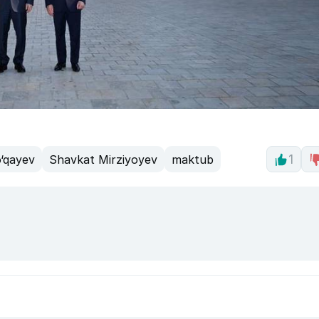
‘qayev
Shavkat Mirziyoyev
maktub
1