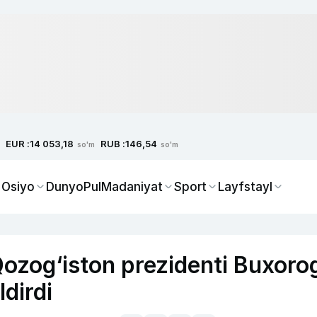
EUR :
RUB :
14 053,18
146,54
so'm
so'm
 Osiyo
Dunyo
Pul
Madaniyat
Sport
Layfstayl
Qozog‘iston prezidenti Buxoro
ldirdi