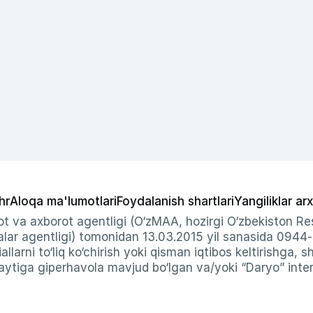
hr
Aloqa ma'lumotlari
Foydalanish shartlari
Yangiliklar arx
t va axborot agentligi (O‘zMAA, hozirgi O‘zbekiston Res
ar agentligi) tomonidan 13.03.2015 yil sanasida 0944
allarni to‘liq ko‘chirish yoki qisman iqtibos keltirishga, 
ytiga giperhavola mavjud bo‘lgan va/yoki “Daryo” intern