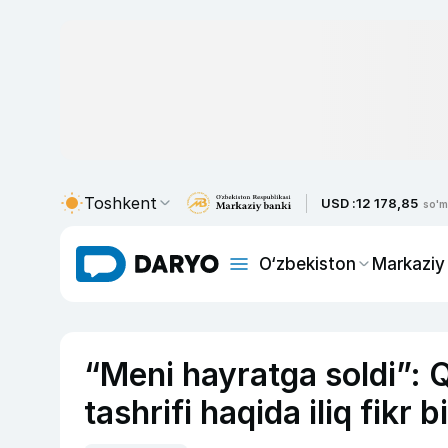
Toshkent
USD :
12 178,85
so'm
O‘zbekiston
Markaziy
“Meni hayratga soldi”: 
tashrifi haqida iliq fikr bi