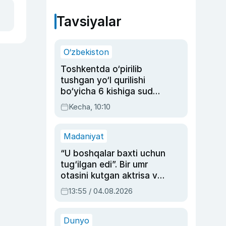
Tavsiyalar
O‘zbekiston
Toshkentda o‘pirilib
tushgan yo‘l qurilishi
bo‘yicha 6 kishiga sud
hukmi o‘qildi
Kecha, 10:10
Madaniyat
“U boshqalar baxti uchun
tug‘ilgan edi”. Bir umr
otasini kutgan aktrisa va
dublyaj ustasi Rimma
13:55 / 04.08.2026
Ahmedovaning
sinovlarga to‘la hayoti
Dunyo