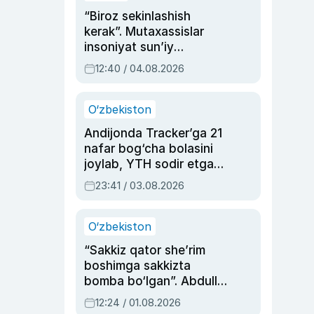
“Biroz sekinlashish
kerak”. Mutaxassislar
insoniyat sun’iy
intellektni boshqara
12:40 / 04.08.2026
olmay qolishidan xavotir
bildirdi
O‘zbekiston
Andijonda Tracker’ga 21
nafar bog‘cha bolasini
joylab, YTH sodir etgan
ayolga sud hukmi o‘qildi
23:41 / 03.08.2026
O‘zbekiston
“Sakkiz qator she’rim
boshimga sakkizta
bomba bo‘lgan”. Abdulla
Oripovni siyosiy
12:24 / 01.08.2026
ayblovlardan asrab