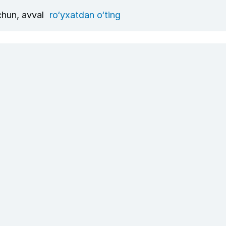
uchun, avval
ro‘yxatdan o‘ting