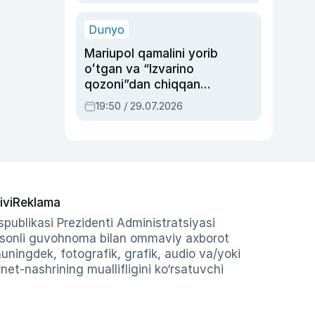
qolgan voqea
Dunyo
Mariupol qamalini yorib
oʻtgan va “Izvarino
qozoni”dan chiqqan
qahramon — Ukraina
19:50 / 29.07.2026
armiyasi bosh
qoʻmondoni Drapatiy
haqida
ivi
Reklama
publikasi Prezidenti Administratsiyasi
-sonli guvohnoma bilan ommaviy axborot
shuningdek, fotografik, grafik, audio va/yoki
et-nashrining muallifligini ko‘rsatuvchi