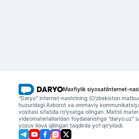
Maxfiylik siyosati
Internet-nas
“Daryo” internet-nashrining (O‘zbekiston matbuo
huzuridagi Axborot va ommaviy kommunikatsiyal
vositasi sifatida ro‘yxatga olingan. Matnli materi
videomateriallaridan foydalanishga “daryo.uz” sa
yozuv ilova qilingan taqdirda yo‘l qo‘yiladi.