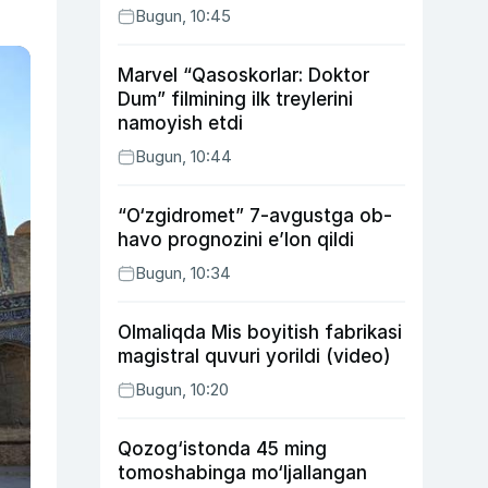
Bugun, 10:45
Marvel “Qasoskorlar: Doktor
Dum” filmining ilk treylerini
namoyish etdi
Bugun, 10:44
“O‘zgidromet” 7-avgustga ob-
havo prognozini e’lon qildi
Bugun, 10:34
Olmaliqda Mis boyitish fabrikasi
magistral quvuri yorildi (video)
Bugun, 10:20
Qozog‘istonda 45 ming
tomoshabinga mo‘ljallangan