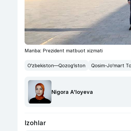
Manba: Prezident matbuot xizmati
O‘zbekiston—Qozog‘iston
Qosim-Jo‘mart To
Nigora A'loyeva
Izohlar