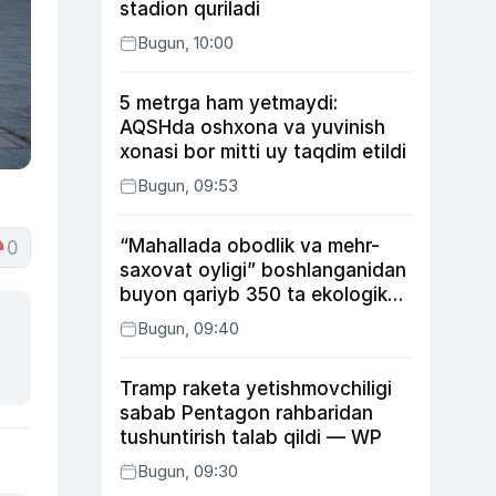
stadion quriladi
Bugun, 10:00
5 metrga ham yetmaydi:
AQSHda oshxona va yuvinish
xonasi bor mitti uy taqdim etildi
Bugun, 09:53
“Mahallada obodlik va mehr-
0
saxovat oyligi” boshlanganidan
buyon qariyb 350 ta ekologik
huquqbuzarlik aniqlandi
Bugun, 09:40
Tramp raketa yetishmovchiligi
sabab Pentagon rahbaridan
tushuntirish talab qildi — WP
Bugun, 09:30