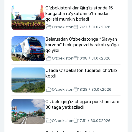
O’zbekistonliklar Qirg’izistonda 15
kungacha ro‘yxatdan o‘tmasdan
qolishi mumkin bo‘ladi
O‘zbekiston
17:27 / 31.07.2026
Belarusdan O‘zbekistonga “Slavyan
karvoni” blok-poyezd harakati yo‘lga
qo‘yildi
O‘zbekiston
10:08 / 31.07.2026
Ufada O‘zbekiston fuqarosi cho‘kib
ketdi
O‘zbekiston
18:28 / 30.07.2026
O‘zbek-qirg‘iz chegara punktlari soni
30 taga yetkaziladi
O‘zbekiston
17:51 / 30.07.2026