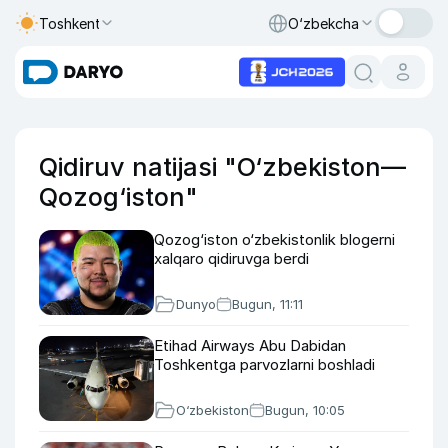
Toshkent
O‘zbekcha
Qidiruv natijasi "O‘zbekiston—
Qozog‘iston"
Qozog‘iston o‘zbekistonlik blogerni
xalqaro qidiruvga berdi
Dunyo
Bugun, 11:11
Etihad Airways Abu Dabidan
Toshkentga parvozlarni boshladi
O‘zbekiston
Bugun, 10:05