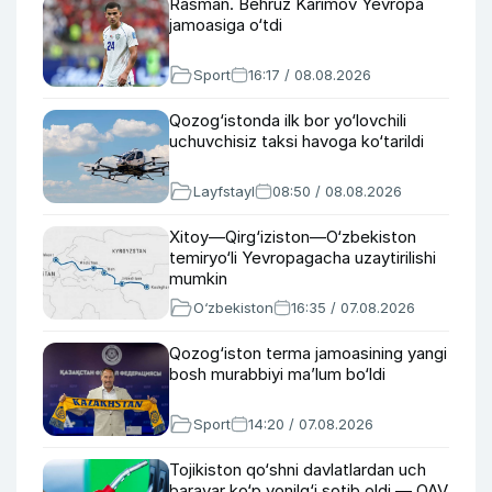
Rasman. Behruz Karimov Yevropa
jamoasiga o‘tdi
Sport
16:17 / 08.08.2026
Qozog‘istonda ilk bor yo‘lovchili
uchuvchisiz taksi havoga ko‘tarildi
Layfstayl
08:50 / 08.08.2026
Xitoy—Qirg‘iziston—O‘zbekiston
temiryo‘li Yevropagacha uzaytirilishi
mumkin
O‘zbekiston
16:35 / 07.08.2026
Qozog‘iston terma jamoasining yangi
bosh murabbiyi ma’lum bo‘ldi
Sport
14:20 / 07.08.2026
Tojikiston qo‘shni davlatlardan uch
baravar ko‘p yonilg‘i sotib oldi — OAV