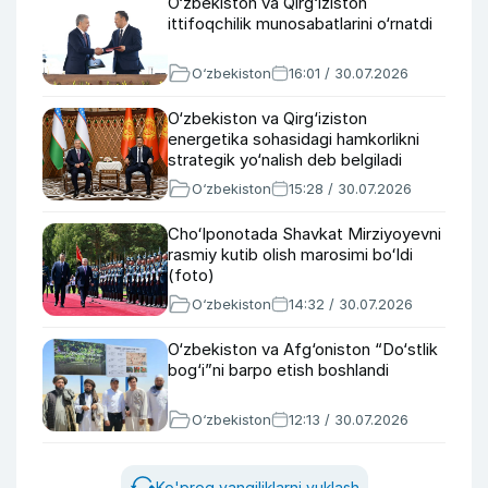
O‘zbekiston va Qirg‘iziston
ittifoqchilik munosabatlarini o‘rnatdi
O‘zbekiston
16:01 / 30.07.2026
O‘zbekiston va Qirg‘iziston
energetika sohasidagi hamkorlikni
strategik yo‘nalish deb belgiladi
O‘zbekiston
15:28 / 30.07.2026
Choʻlponotada Shavkat Mirziyoyevni
rasmiy kutib olish marosimi boʻldi
(foto)
O‘zbekiston
14:32 / 30.07.2026
O‘zbekiston va Afg‘oniston “Do‘stlik
bog‘i”ni barpo etish boshlandi
O‘zbekiston
12:13 / 30.07.2026
Ko'proq yangiliklarni yuklash