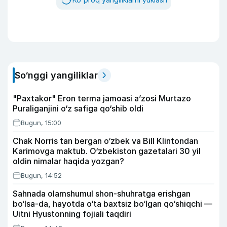
So‘nggi yangiliklar
"Paxtakor" Eron terma jamoasi a’zosi Murtazo
Puraliganjini o‘z safiga qo‘shib oldi
Bugun, 15:00
Chak Norris tan bergan o‘zbek va Bill Klintondan
Karimovga maktub. O‘zbekiston gazetalari 30 yil
oldin nimalar haqida yozgan?
Bugun, 14:52
Sahnada olamshumul shon-shuhratga erishgan
bo‘lsa-da, hayotda o‘ta baxtsiz bo‘lgan qo‘shiqchi —
Uitni Hyustonning fojiali taqdiri