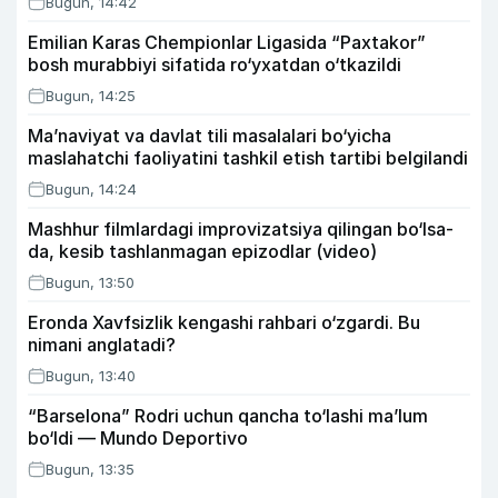
Bugun, 14:42
Emilian Karas Chempionlar Ligasida “Paxtakor”
bosh murabbiyi sifatida ro‘yxatdan o‘tkazildi
Bugun, 14:25
Ma’naviyat va davlat tili masalalari bo‘yicha
maslahatchi faoliyatini tashkil etish tartibi belgilandi
Bugun, 14:24
Mashhur filmlardagi improvizatsiya qilingan bo‘lsa-
da, kesib tashlanmagan epizodlar (video)
Bugun, 13:50
Eronda Xavfsizlik kengashi rahbari o‘zgardi. Bu
nimani anglatadi?
Bugun, 13:40
“Barselona” Rodri uchun qancha to‘lashi ma’lum
bo‘ldi — Mundo Deportivo
Bugun, 13:35