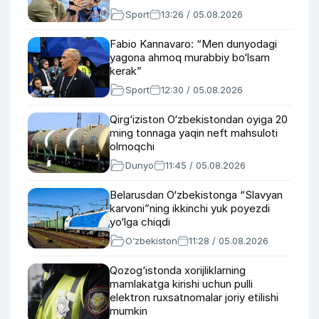
Sport
13:26 / 05.08.2026
Fabio Kannavaro: “Men dunyodagi
yagona ahmoq murabbiy bo‘lsam
kerak”
Sport
12:30 / 05.08.2026
Qirg‘iziston O‘zbekistondan oyiga 20
ming tonnaga yaqin neft mahsuloti
olmoqchi
Dunyo
11:45 / 05.08.2026
Belarusdan O‘zbekistonga “Slavyan
karvoni”ning ikkinchi yuk poyezdi
yo‘lga chiqdi
O‘zbekiston
11:28 / 05.08.2026
Qozog‘istonda xorijliklarning
mamlakatga kirishi uchun pulli
elektron ruxsatnomalar joriy etilishi
mumkin