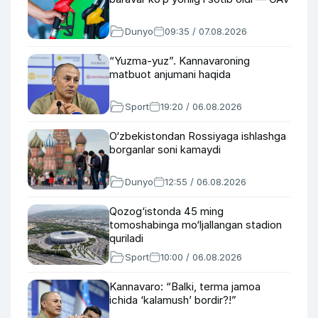
Dunyo
09:35 / 07.08.2026
“Yuzma-yuz”. Kannavaroning
matbuot anjumani haqida
Sport
19:20 / 06.08.2026
O‘zbekistondan Rossiyaga ishlashga
borganlar soni kamaydi
Dunyo
12:55 / 06.08.2026
Qozog‘istonda 45 ming
tomoshabinga mo‘ljallangan stadion
quriladi
Sport
10:00 / 06.08.2026
Kannavaro: “Balki, terma jamoa
ichida ‘kalamush’ bordir?!”