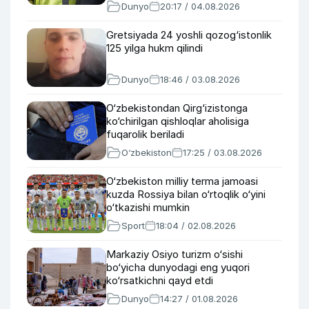
Dunyo
20:17 / 04.08.2026
Gretsiyada 24 yoshli qozog‘istonlik
125 yilga hukm qilindi
Dunyo
18:46 / 03.08.2026
O‘zbekistondan Qirg‘izistonga
ko‘chirilgan qishloqlar aholisiga
fuqarolik beriladi
O‘zbekiston
17:25 / 03.08.2026
O‘zbekiston milliy terma jamoasi
kuzda Rossiya bilan o‘rtoqlik o‘yini
o‘tkazishi mumkin
Sport
18:04 / 02.08.2026
Markaziy Osiyo turizm o‘sishi
bo‘yicha dunyodagi eng yuqori
ko‘rsatkichni qayd etdi
Dunyo
14:27 / 01.08.2026