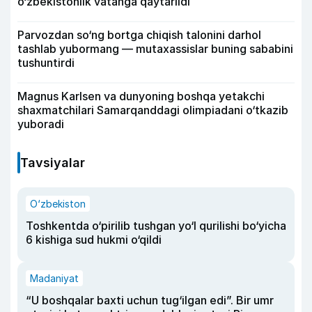
o‘zbekistonlik vatanga qaytarildi
Parvozdan so‘ng bortga chiqish talonini darhol
tashlab yubormang — mutaxassislar buning sababini
tushuntirdi
Magnus Karlsen va dunyoning boshqa yetakchi
shaxmatchilari Samarqanddagi olimpiadani o‘tkazib
yuboradi
Tavsiyalar
O‘zbekiston
Toshkentda o‘pirilib tushgan yo‘l qurilishi bo‘yicha
6 kishiga sud hukmi o‘qildi
Madaniyat
“U boshqalar baxti uchun tug‘ilgan edi”. Bir umr