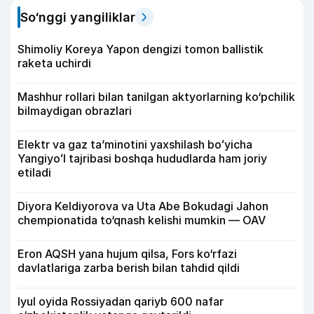
So‘nggi yangiliklar
Shimoliy Koreya Yapon dengizi tomon ballistik
raketa uchirdi
Mashhur rollari bilan tanilgan aktyorlarning ko‘pchilik
bilmaydigan obrazlari
Elektr va gaz taʼminotini yaxshilash boʻyicha
Yangiyoʻl tajribasi boshqa hududlarda ham joriy
etiladi
Diyora Keldiyorova va Uta Abe Bokudagi Jahon
chempionatida to‘qnash kelishi mumkin — OAV
Eron AQSH yana hujum qilsa, Fors ko‘rfazi
davlatlariga zarba berish bilan tahdid qildi
Iyul oyida Rossiyadan qariyb 600 nafar