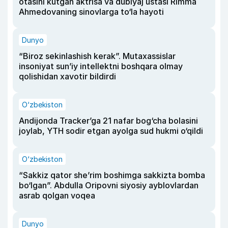
otasini kutgan aktrisa va dublyaj ustasi Rimma
Ahmedovaning sinovlarga to‘la hayoti
Dunyo
“Biroz sekinlashish kerak”. Mutaxassislar
insoniyat sun’iy intellektni boshqara olmay
qolishidan xavotir bildirdi
O‘zbekiston
Andijonda Tracker’ga 21 nafar bog‘cha bolasini
joylab, YTH sodir etgan ayolga sud hukmi o‘qildi
O‘zbekiston
“Sakkiz qator she’rim boshimga sakkizta bomba
bo‘lgan”. Abdulla Oripovni siyosiy ayblovlardan
asrab qolgan voqea
Dunyo