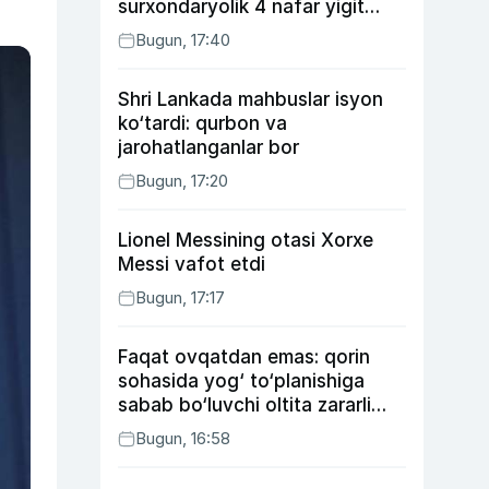
surxondaryolik 4 nafar yigit
qamaldi
Bugun, 17:40
Shri Lankada mahbuslar isyon
ko‘tardi: qurbon va
jarohatlanganlar bor
Bugun, 17:20
Lionel Messining otasi Xorxe
Messi vafot etdi
Bugun, 17:17
Faqat ovqatdan emas: qorin
sohasida yog‘ to‘planishiga
sabab bo‘luvchi oltita zararli
odat
Bugun, 16:58