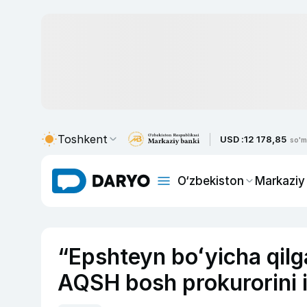
Toshkent
USD :
12 178,85
so'm
O‘zbekiston
Markaziy
“Epshteyn boʻyicha qil
AQSH bosh prokurorini i