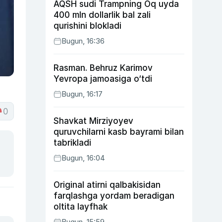
AQSH sudi Trampning Oq uyda
400 mln dollarlik bal zali
qurishini blokladi
Bugun, 16:36
Rasman. Behruz Karimov
Yevropa jamoasiga o‘tdi
Bugun, 16:17
0
Shavkat Mirziyoyev
quruvchilarni kasb bayrami bilan
tabrikladi
Bugun, 16:04
Original atirni qalbakisidan
farqlashga yordam beradigan
oltita layfhak
Bugun, 15:59