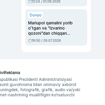
12:24 / 01.08.2026
ayblovlardan asrab
qolgan voqea
Dunyo
Mariupol qamalini yorib
oʻtgan va “Izvarino
qozoni”dan chiqqan
qahramon — Ukraina
19:50 / 29.07.2026
armiyasi bosh
qoʻmondoni Drapatiy
haqida
ivi
Reklama
publikasi Prezidenti Administratsiyasi
-sonli guvohnoma bilan ommaviy axborot
shuningdek, fotografik, grafik, audio va/yoki
et-nashrining muallifligini ko‘rsatuvchi