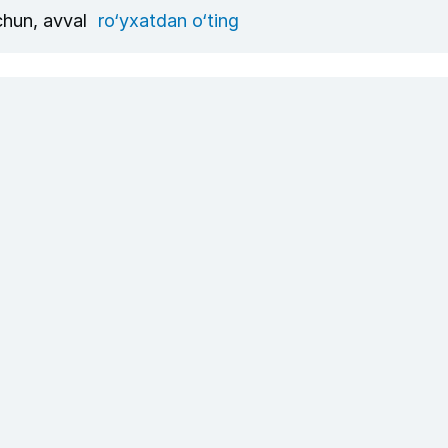
uchun, avval
ro‘yxatdan o‘ting