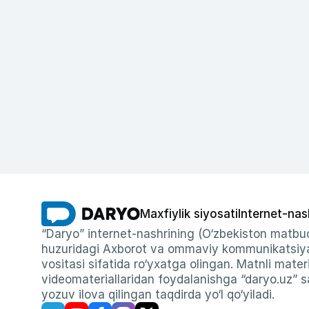
Maxfiylik siyosati
Internet-nas
“Daryo” internet-nashrining (O‘zbekiston matbuo
huzuridagi Axborot va ommaviy kommunikatsiyal
vositasi sifatida ro‘yxatga olingan. Matnli materi
videomateriallaridan foydalanishga “daryo.uz” sa
yozuv ilova qilingan taqdirda yo‘l qo‘yiladi.