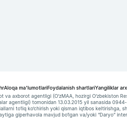
hr
Aloqa ma'lumotlari
Foydalanish shartlari
Yangiliklar arx
t va axborot agentligi (O‘zMAA, hozirgi O‘zbekiston Res
ar agentligi) tomonidan 13.03.2015 yil sanasida 0944
allarni to‘liq ko‘chirish yoki qisman iqtibos keltirishga, 
ytiga giperhavola mavjud bo‘lgan va/yoki “Daryo” intern