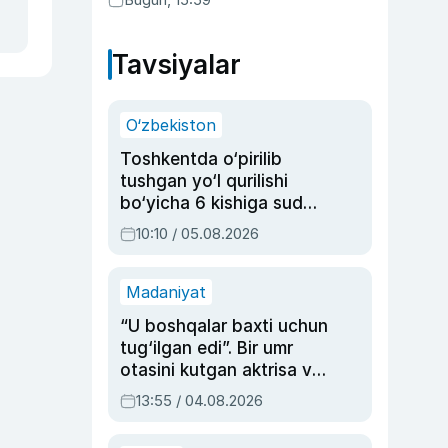
Tavsiyalar
O‘zbekiston
Toshkentda o‘pirilib
tushgan yo‘l qurilishi
bo‘yicha 6 kishiga sud
hukmi o‘qildi
10:10 / 05.08.2026
Madaniyat
“U boshqalar baxti uchun
tug‘ilgan edi”. Bir umr
otasini kutgan aktrisa va
dublyaj ustasi Rimma
13:55 / 04.08.2026
Ahmedovaning
sinovlarga to‘la hayoti