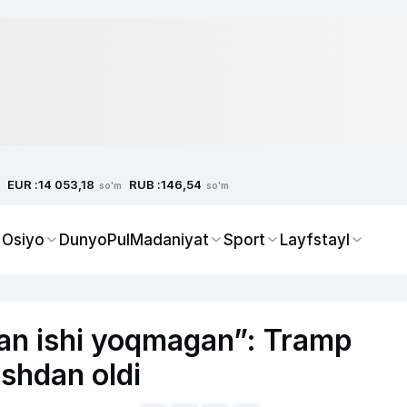
EUR :
RUB :
14 053,18
146,54
so'm
so'm
 Osiyo
Dunyo
Pul
Madaniyat
Sport
Layfstayl
gan ishi yoqmagan”: Tramp
shdan oldi