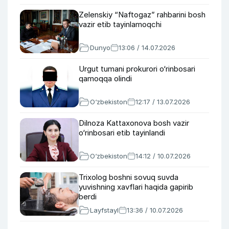
Zelenskiy “Naftogaz” rahbarini bosh
vazir etib tayinlamoqchi
Dunyo
13:06 / 14.07.2026
Urgut tumani prokurori o‘rinbosari
qamoqqa olindi
O‘zbekiston
12:17 / 13.07.2026
Dilnoza Kattaxonova bosh vazir
o‘rinbosari etib tayinlandi
O‘zbekiston
14:12 / 10.07.2026
Trixolog boshni sovuq suvda
yuvishning xavflari haqida gapirib
berdi
Layfstayl
13:36 / 10.07.2026