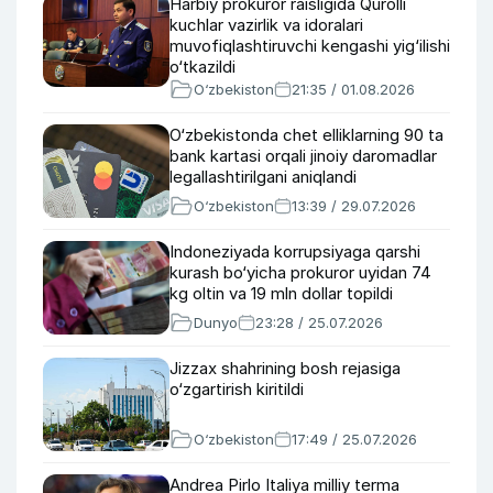
Harbiy prokuror raisligida Qurolli
kuchlar vazirlik va idoralari
muvofiqlashtiruvchi kengashi yig‘ilishi
o‘tkazildi
O‘zbekiston
21:35 / 01.08.2026
O‘zbekistonda chet elliklarning 90 ta
bank kartasi orqali jinoiy daromadlar
legallashtirilgani aniqlandi
O‘zbekiston
13:39 / 29.07.2026
Indoneziyada korrupsiyaga qarshi
kurash bo‘yicha prokuror uyidan 74
kg oltin va 19 mln dollar topildi
Dunyo
23:28 / 25.07.2026
Jizzax shahrining bosh rejasiga
o‘zgartirish kiritildi
O‘zbekiston
17:49 / 25.07.2026
Andrea Pirlo Italiya milliy terma