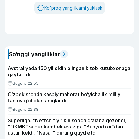
Ko'proq yangiliklarni yuklash
So‘nggi yangiliklar
Avstraliyada 150 yil oldin olingan kitob kutubxonaga
qaytarildi
Bugun, 22:55
O‘zbekistonda kasbiy mahorat bo‘yicha ilk milliy
tanlov g‘oliblari aniqlandi
Bugun, 22:38
Superliga. “Neftchi” yirik hisobda g‘alaba qozondi,
“OKMK” super kambek evaziga “Bunyodkor”dan
ustun keldi, “Nasaf” durang qayd etdi