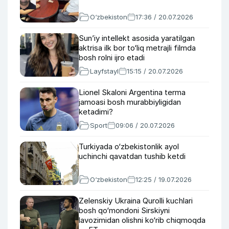
O‘zbekiston
17:36 / 20.07.2026
Sun’iy intellekt asosida yaratilgan
aktrisa ilk bor to‘liq metrajli filmda
bosh rolni ijro etadi
Layfstayl
15:15 / 20.07.2026
Lionel Skaloni Argentina terma
jamoasi bosh murabbiyligidan
ketadimi?
Sport
09:06 / 20.07.2026
Turkiyada o‘zbekistonlik ayol
uchinchi qavatdan tushib ketdi
O‘zbekiston
12:25 / 19.07.2026
Zelenskiy Ukraina Qurolli kuchlari
bosh qo‘mondoni Sirskiyni
lavozimidan olishni ko‘rib chiqmoqda