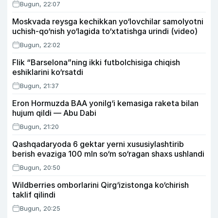
Bugun, 22:07
Moskvada reysga kechikkan yo‘lovchilar samolyotni
uchish-qo‘nish yo‘lagida to‘xtatishga urindi (video)
Bugun, 22:02
Flik “Barselona”ning ikki futbolchisiga chiqish
eshiklarini ko‘rsatdi
Bugun, 21:37
Eron Hormuzda BAA yonilg‘i kemasiga raketa bilan
hujum qildi — Abu Dabi
Bugun, 21:20
Qashqadaryoda 6 gektar yerni xususiylashtirib
berish evaziga 100 mln so‘m so‘ragan shaxs ushlandi
Bugun, 20:50
Wildberries omborlarini Qirg‘izistonga ko‘chirish
taklif qilindi
Bugun, 20:25