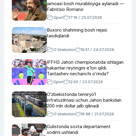
jamoasi bosh murabbiyiga aylanadi —
Fabritsio Romano
Sport
17:16 / 25.07.2026
Buxoro shahrining bosh rejasi
tasdiqlandi
O‘zbekiston
19:51 / 24.07.2026
IFFHS Jahon chempionatida ishlagan
hakamlar reytingini eʼlon qildi.
Tantashev nechanchi oʻrinda?
Sport
12:00 / 23.07.2026
O‘zbekistonda temiryo‘l
infratuzilmasi uchun Jahon bankidan
200 mln dollar jalb qilinadi
O‘zbekiston
16:48 / 21.07.2026
Gulistonda soxta departament
xodimi ushlandi