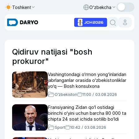
Toshkent
O‘zbekcha
Qidiruv natijasi "bosh
prokuror"
Vashingtondagi o‘rmon yong‘inlaridan
jabrlanganlar orasida o‘zbekistonliklar
yo‘q — Bosh konsulxona
O‘zbekiston
11:00 / 03.08.2026
Fransiyaning Zidan qo‘l ostidagi
birinchi o‘yini uchun barcha 80 000 ta
chipta 24 soat ichida sotilib bo‘ldi
Sport
10:42 / 03.08.2026