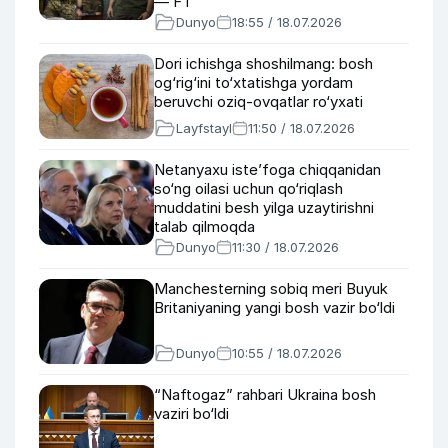
— FT
Dunyo
18:55 / 18.07.2026
Dori ichishga shoshilmang: bosh
og‘rig‘ini to‘xtatishga yordam
beruvchi oziq-ovqatlar ro‘yxati
Layfstayl
11:50 / 18.07.2026
Netanyaxu iste’foga chiqqanidan
so‘ng oilasi uchun qo‘riqlash
muddatini besh yilga uzaytirishni
talab qilmoqda
Dunyo
11:30 / 18.07.2026
Manchesterning sobiq meri Buyuk
Britaniyaning yangi bosh vazir bo‘ldi
Dunyo
10:55 / 18.07.2026
“Naftogaz” rahbari Ukraina bosh
vaziri bo‘ldi