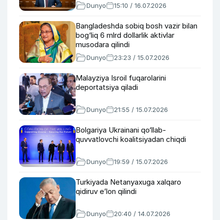
Dunyo
15:10 / 16.07.2026
Bangladeshda sobiq bosh vazir bilan
bog‘liq 6 mlrd dollarlik aktivlar
musodara qilindi
Dunyo
23:23 / 15.07.2026
Malayziya Isroil fuqarolarini
deportatsiya qiladi
Dunyo
21:55 / 15.07.2026
Bolgariya Ukrainani qo‘llab-
quvvatlovchi koalitsiyadan chiqdi
Dunyo
19:59 / 15.07.2026
Turkiyada Netanyaxuga xalqaro
qidiruv e’lon qilindi
Dunyo
20:40 / 14.07.2026