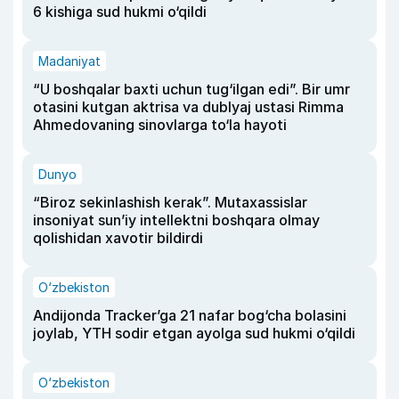
6 kishiga sud hukmi o‘qildi
Madaniyat
“U boshqalar baxti uchun tug‘ilgan edi”. Bir umr
otasini kutgan aktrisa va dublyaj ustasi Rimma
Ahmedovaning sinovlarga to‘la hayoti
Dunyo
“Biroz sekinlashish kerak”. Mutaxassislar
insoniyat sun’iy intellektni boshqara olmay
qolishidan xavotir bildirdi
O‘zbekiston
Andijonda Tracker’ga 21 nafar bog‘cha bolasini
joylab, YTH sodir etgan ayolga sud hukmi o‘qildi
O‘zbekiston