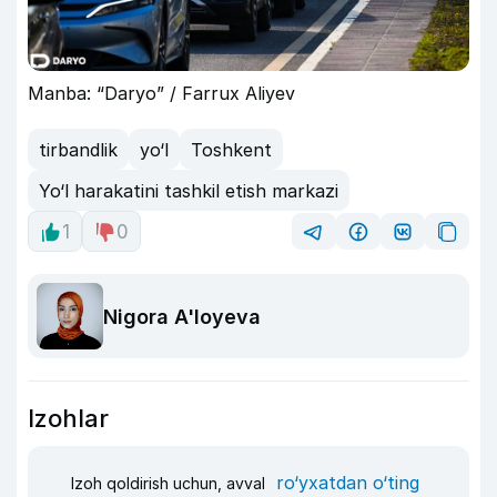
Manba: “Daryo” / Farrux Aliyev
tirbandlik
yo‘l
Toshkent
Yo‘l harakatini tashkil etish markazi
1
0
Nigora A'loyeva
Izohlar
ro‘yxatdan o‘ting
Izoh qoldirish uchun, avval