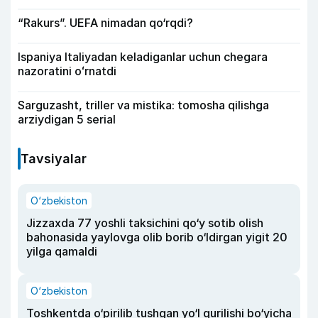
“Rakurs”. UEFA nimadan qo‘rqdi?
Ispaniya Italiyadan keladiganlar uchun chegara
nazoratini oʻrnatdi
Sarguzasht, triller va mistika: tomosha qilishga
arziydigan 5 serial
Tavsiyalar
O‘zbekiston
Jizzaxda 77 yoshli taksichini qo‘y sotib olish
bahonasida yaylovga olib borib o‘ldirgan yigit 20
yilga qamaldi
O‘zbekiston
Toshkentda o‘pirilib tushgan yo‘l qurilishi bo‘yicha