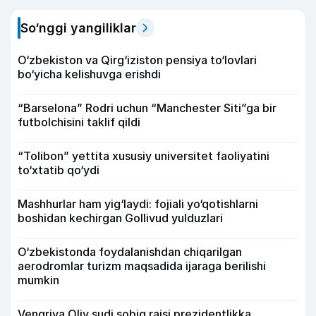
So‘nggi yangiliklar
O‘zbekiston va Qirg‘iziston pensiya to‘lovlari
bo‘yicha kelishuvga erishdi
“Barselona” Rodri uchun “Manchester Siti”ga bir
futbolchisini taklif qildi
“Tolibon” yettita xususiy universitet faoliyatini
to‘xtatib qo‘ydi
Mashhurlar ham yig‘laydi: fojiali yo‘qotishlarni
boshidan kechirgan Gollivud yulduzlari
O‘zbekistonda foydalanishdan chiqarilgan
aerodromlar turizm maqsadida ijaraga berilishi
mumkin
Vengriya Oliy sudi sobiq raisi prezidentlikka