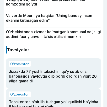
nomzodini qoʻydi
Valverde Mourinyo haqida: “Uning bunday inson
ekanini kutmagan edim”
Oʻzbekistonda xizmat koʻrsatgan kommunal xoʻjaligi
xodimi faxriy unvoni taʼsis etilishi mumkin
Tavsiyalar
O‘zbekiston
Jizzaxda 77 yoshli taksichini qo‘y sotib olish
bahonasida yaylovga olib borib o‘ldirgan yigit 20
yilga qamaldi
O‘zbekiston
Toshkentda o‘pirilib tushgan yo‘l qurilishi bo‘yicha
6 kishiga sud hukmi o‘qildi