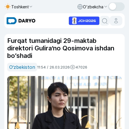
Toshkent
O‘zbekcha
Furqat tumanidagi 29-maktab
direktori Guliraʼno Qosimova ishdan
bo‘shadi
O‘zbekiston
11:54 / 26.03.2026
47026