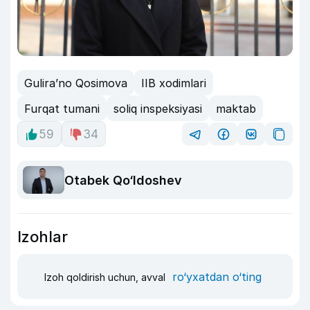
Guliraʼno Qosimova
IIB xodimlari
Furqat tumani
soliq inspeksiyasi
maktab
59
34
Otabek Qo‘ldoshev
Izohlar
ro‘yxatdan o‘ting
Izoh qoldirish uchun, avval