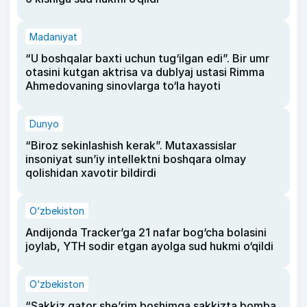
Madaniyat
“U boshqalar baxti uchun tug‘ilgan edi”. Bir umr
otasini kutgan aktrisa va dublyaj ustasi Rimma
Ahmedovaning sinovlarga to‘la hayoti
Dunyo
“Biroz sekinlashish kerak”. Mutaxassislar
insoniyat sun’iy intellektni boshqara olmay
qolishidan xavotir bildirdi
O‘zbekiston
Andijonda Tracker’ga 21 nafar bog‘cha bolasini
joylab, YTH sodir etgan ayolga sud hukmi o‘qildi
O‘zbekiston
“Sakkiz qator she’rim boshimga sakkizta bomba