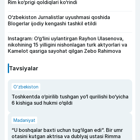
Rim ko‘prigi qoldiqlari ko‘rindi
O‘zbekiston Jurnalistlar uyushmasi qoshida
Blogerlar ijodiy kengashi tashkil etildi
Instagram: O‘g‘lini uylantirgan Rayhon Ulasenova,
nikohining 15 yilligini nishonlagan turk aktyorlari va
Kamelot qasriga sayohat qilgan Zebo Rahimova
Tavsiyalar
O‘zbekiston
Toshkentda o‘pirilib tushgan yo‘l qurilishi bo‘yicha
6 kishiga sud hukmi o‘qildi
Madaniyat
“U boshqalar baxti uchun tug‘ilgan edi”. Bir umr
otasini kutgan aktrisa va dublyaj ustasi Rimma