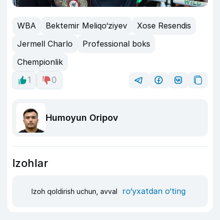
WBA
Bektemir Meliqo‘ziyev
Xose Resendis
Jermell Charlo
Professional boks
Chempionlik
1
0
Humoyun Oripov
Izohlar
ro‘yxatdan o‘ting
Izoh qoldirish uchun, avval