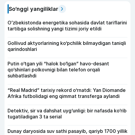
So‘nggi yangiliklar
Oʻzbekistonda energetika sohasida davlat tariflarini
tartibga solishning yangi tizimi joriy etildi
Gollivud aktyorlarining ko‘pchilik bilmaydigan taniqli
qarindoshlari
Putin o‘tgan yili “halok bo‘lgan” havo-desant
qo‘shinlari polkovnigi bilan telefon orqali
suhbatlashdi
“Real Madrid” tarixiy rekord o‘rnatdi: Yan Diomande
Afrika futbolidagi eng qimmat transferga aylandi
Detektiv, sir va dahshat uyg‘unligi: bir nafasda ko‘rib
tugatiladigan 3 ta serial
Dunay daryosida suv sathi pasayib, qariyb 1700 yillik