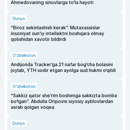
Ahmedovaning sinovlarga to‘la hayoti
Dunyo
“Biroz sekinlashish kerak”. Mutaxassislar
insoniyat sun’iy intellektni boshqara olmay
qolishidan xavotir bildirdi
O‘zbekiston
Andijonda Tracker’ga 21 nafar bog‘cha bolasini
joylab, YTH sodir etgan ayolga sud hukmi o‘qildi
O‘zbekiston
“Sakkiz qator she’rim boshimga sakkizta bomba
bo‘lgan”. Abdulla Oripovni siyosiy ayblovlardan
asrab qolgan voqea
Dunyo