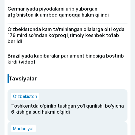
Germaniyada piyodalarni urib yuborgan
afg‘onistonlik umrbod qamoqqa hukm qilindi
O‘zbekistonda kam ta’minlangan oilalarga olti oyda
179 mlrd so‘mdan ko‘proq ijtimoiy keshbek to‘lab
berildi
Braziliyada kapibaralar parlament binosiga bostirib
kirdi (video)
Tavsiyalar
O‘zbekiston
Toshkentda o‘pirilib tushgan yo‘l qurilishi bo‘yicha
6 kishiga sud hukmi o‘qildi
Madaniyat