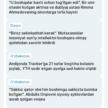
“U boshqalar baxti uchun tug‘ilgan edi”. Bir umr
otasini kutgan aktrisa va dublyaj ustasi Rimma
Ahmedovaning sinovlarga to‘la hayoti
Dunyo
“Biroz sekinlashish kerak”. Mutaxassislar
insoniyat sun’iy intellektni boshqara olmay
qolishidan xavotir bildirdi
O‘zbekiston
Andijonda Tracker’ga 21 nafar bog‘cha bolasini
joylab, YTH sodir etgan ayolga sud hukmi o‘qildi
O‘zbekiston
“Sakkiz qator she’rim boshimga sakkizta bomba
bo‘lgan”. Abdulla Oripovni siyosiy ayblovlardan
asrab qolgan voqea