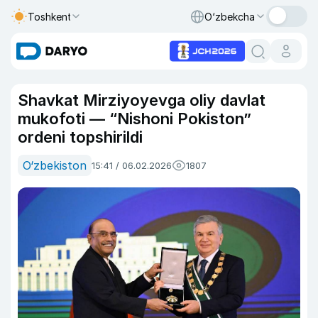
Toshkent
O‘zbekcha
Shavkat Mirziyoyevga oliy davlat
mukofoti — “Nishoni Pokiston”
ordeni topshirildi
O‘zbekiston
15:41 / 06.02.2026
1807