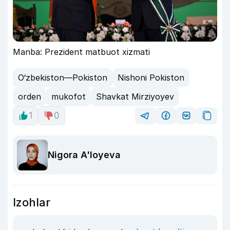
Manba: Prezident matbuot xizmati
O‘zbekiston—Pokiston
Nishoni Pokiston
orden
mukofot
Shavkat Mirziyoyev
1
0
Nigora A'loyeva
Izohlar