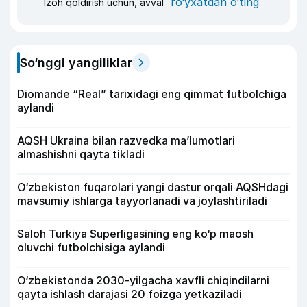
ro‘yxatdan o‘ting
Izoh qoldirish uchun, avval
So‘nggi yangiliklar
Diomande “Real” tarixidagi eng qimmat futbolchiga
aylandi
AQSH Ukraina bilan razvedka ma’lumotlari
almashishni qayta tikladi
O‘zbekiston fuqarolari yangi dastur orqali AQSHdagi
mavsumiy ishlarga tayyorlanadi va joylashtiriladi
Saloh Turkiya Superligasining eng ko‘p maosh
oluvchi futbolchisiga aylandi
O‘zbekistonda 2030-yilgacha xavfli chiqindilarni
qayta ishlash darajasi 20 foizga yetkaziladi