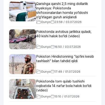
Qarishga qarshi 2,5 ming dollarlik
inyeksiya: Pokistonda
shifoxonalardan homila yo‘ldoshi
o‘g‘irlagan guruh aniqlandi
Dunyo
23:58 / 03.07.2026
Pokistonda avtobus jarlikka quladi,
40 kishi halok bo‘ldi (video)
Dunyo
16:50 / 03.07.2026
Pokiston Hindistonning “qo‘lini kesib
tashlash” bilan tahdid qildi
Dunyo
17:49 / 01.07.2026
Pokistonda tom qulab tushishi
oqibatida 14 nafar bola halok bo‘ldi
(video)
Dunyo
15:10 / 01.07.2026