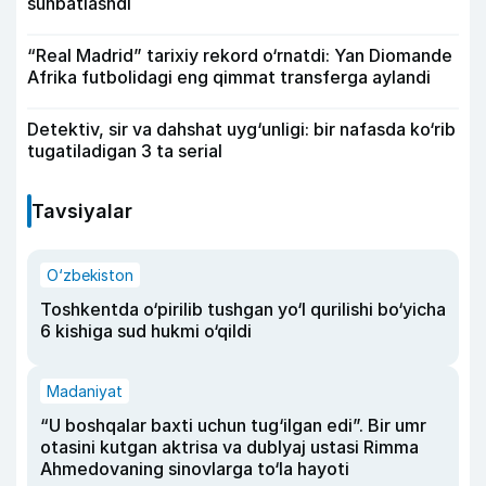
suhbatlashdi
“Real Madrid” tarixiy rekord o‘rnatdi: Yan Diomande
Afrika futbolidagi eng qimmat transferga aylandi
Detektiv, sir va dahshat uyg‘unligi: bir nafasda ko‘rib
tugatiladigan 3 ta serial
Tavsiyalar
O‘zbekiston
Toshkentda o‘pirilib tushgan yo‘l qurilishi bo‘yicha
6 kishiga sud hukmi o‘qildi
Madaniyat
“U boshqalar baxti uchun tug‘ilgan edi”. Bir umr
otasini kutgan aktrisa va dublyaj ustasi Rimma
Ahmedovaning sinovlarga to‘la hayoti