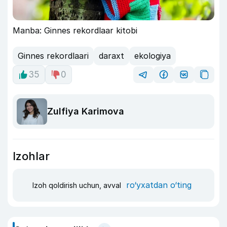
Manba: Ginnes rekordlaar kitobi
Ginnes rekordlaari
daraxt
ekologiya
35
0
Zulfiya Karimova
Izohlar
ro‘yxatdan o‘ting
Izoh qoldirish uchun, avval