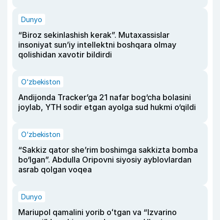
Dunyo
“Biroz sekinlashish kerak”. Mutaxassislar
insoniyat sun’iy intellektni boshqara olmay
qolishidan xavotir bildirdi
O‘zbekiston
Andijonda Tracker’ga 21 nafar bog‘cha bolasini
joylab, YTH sodir etgan ayolga sud hukmi o‘qildi
O‘zbekiston
“Sakkiz qator she’rim boshimga sakkizta bomba
bo‘lgan”. Abdulla Oripovni siyosiy ayblovlardan
asrab qolgan voqea
Dunyo
Mariupol qamalini yorib oʻtgan va “Izvarino