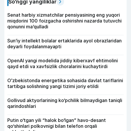
So‘nggi yangiliklar
Senat harbiy xizmatchilar pensiyasining eng yuqori
miqdorini 100 foizgacha oshirishni nazarda tutuvchi
qonunni ma’qulladi
Sun’iy intellekt bolalar ertaklarida ayol obrazlaridan
deyarli foydalanmayapti
OpenAI yangi modelida jiddiy kiberxavf ehtimolini
qayd etdi va xavfsizlik choralarini kuchaytirdi
Oʻzbekistonda energetika sohasida davlat tariflarini
tartibga solishning yangi tizimi joriy etildi
Gollivud aktyorlarining ko‘pchilik bilmaydigan taniqli
qarindoshlari
Putin o‘tgan yili “halok bo‘lgan” havo-desant
qo‘shinlari polkovnigi bilan telefon orqali