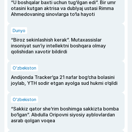
“U boshqalar baxti uchun tug‘ilgan edi”. Bir umr
otasini kutgan aktrisa va dublyaj ustasi Rimma
Ahmedovaning sinovlarga to‘la hayoti
Dunyo
“Biroz sekinlashish kerak”. Mutaxassislar
insoniyat sun’iy intellektni boshqara olmay
qolishidan xavotir bildirdi
O‘zbekiston
Andijonda Tracker’ga 21 nafar bog‘cha bolasini
joylab, YTH sodir etgan ayolga sud hukmi o‘qildi
O‘zbekiston
“Sakkiz qator she’rim boshimga sakkizta bomba
bo‘lgan”. Abdulla Oripovni siyosiy ayblovlardan
asrab qolgan voqea