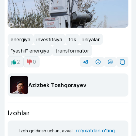
energiya
investitsiya
tok
liniyalar
“yashil” energiya
transformator
2
0
Azizbek Toshqorayev
Izohlar
ro‘yxatdan o‘ting
Izoh qoldirish uchun, avval