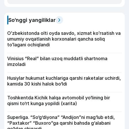
So‘nggi yangiliklar
Oʻzbekistonda olti oyda savdo, xizmat koʻrsatish va
umumiy ovqatlanish korxonalari qancha soliq
toʻlagani ochiqlandi
Vinisius “Real” bilan uzoq muddatli shartnoma
imzoladi
Husiylar hukumat kuchlariga qarshi raketalar uchirdi,
kamida 30 kishi halok bo‘ldi
Toshkentda Kichik halqa avtomobil yo‘lining bir
qismi to‘rt kunga yopildi (xarita)
Superliga. “So‘g‘diyona” “Andijon”ni mag‘lub etdi,
“Paxtakor” “Buxoro”ga qarshi bahsda g‘alabani
qo‘ldan chiqardi