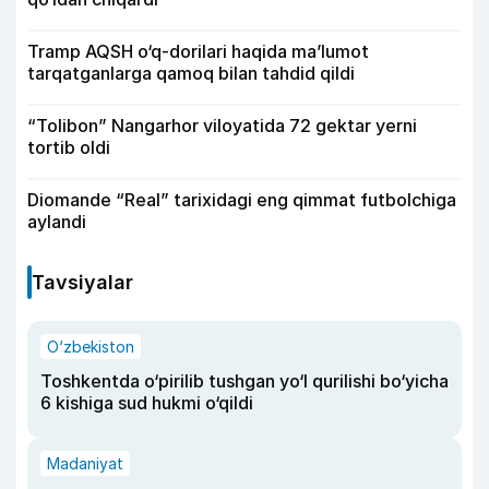
Tramp AQSH o‘q-dorilari haqida ma’lumot
tarqatganlarga qamoq bilan tahdid qildi
“Tolibon” Nangarhor viloyatida 72 gektar yerni
tortib oldi
Diomande “Real” tarixidagi eng qimmat futbolchiga
aylandi
Tavsiyalar
O‘zbekiston
Toshkentda o‘pirilib tushgan yo‘l qurilishi bo‘yicha
6 kishiga sud hukmi o‘qildi
Madaniyat