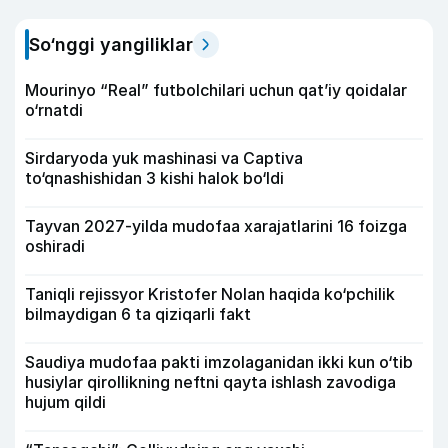
So‘nggi yangiliklar
Mourinyo “Real” futbolchilari uchun qat’iy qoidalar
o‘rnatdi
Sirdaryoda yuk mashinasi va Captiva
to‘qnashishidan 3 kishi halok bo‘ldi
Tayvan 2027-yilda mudofaa xarajatlarini 16 foizga
oshiradi
Taniqli rejissyor Kristofer Nolan haqida ko‘pchilik
bilmaydigan 6 ta qiziqarli fakt
Saudiya mudofaa pakti imzolaganidan ikki kun o‘tib
husiylar qirollikning neftni qayta ishlash zavodiga
hujum qildi