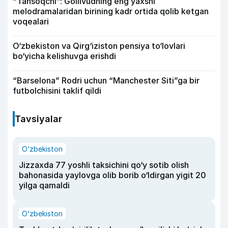
“Tansoqchi”: Gollivudning eng yaxshi
melodramalaridan birining kadr ortida qolib ketgan
voqealari
O‘zbekiston va Qirg‘iziston pensiya to‘lovlari
bo‘yicha kelishuvga erishdi
“Barselona” Rodri uchun “Manchester Siti”ga bir
futbolchisini taklif qildi
Tavsiyalar
O‘zbekiston
Jizzaxda 77 yoshli taksichini qo‘y sotib olish
bahonasida yaylovga olib borib o‘ldirgan yigit 20
yilga qamaldi
O‘zbekiston