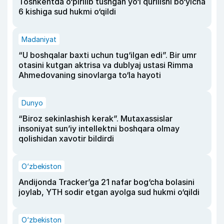
Toshkentda o‘pirilib tushgan yo‘l qurilishi bo‘yicha
6 kishiga sud hukmi o‘qildi
Madaniyat
“U boshqalar baxti uchun tug‘ilgan edi”. Bir umr
otasini kutgan aktrisa va dublyaj ustasi Rimma
Ahmedovaning sinovlarga to‘la hayoti
Dunyo
“Biroz sekinlashish kerak”. Mutaxassislar
insoniyat sun’iy intellektni boshqara olmay
qolishidan xavotir bildirdi
O‘zbekiston
Andijonda Tracker’ga 21 nafar bog‘cha bolasini
joylab, YTH sodir etgan ayolga sud hukmi o‘qildi
O‘zbekiston