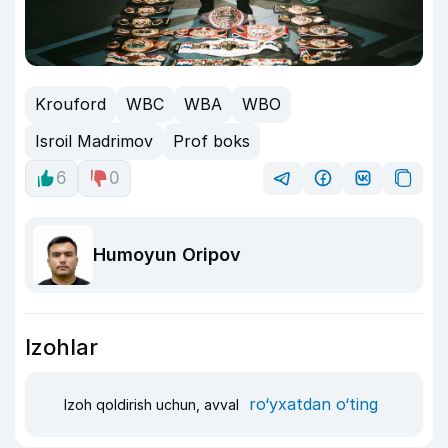
Krouford
WBC
WBA
WBO
Isroil Madrimov
Prof boks
6
0
Humoyun Oripov
Izohlar
ro‘yxatdan o‘ting
Izoh qoldirish uchun, avval