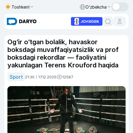
Toshkent
O‘zbekcha
Og‘ir o‘tgan bolalik, havaskor
boksdagi muvaffaqiyatsizlik va prof
boksdagi rekordlar — faoliyatini
yakunlagan Terens Krouford haqida
Sport
21:30 / 17.12.2025
12587