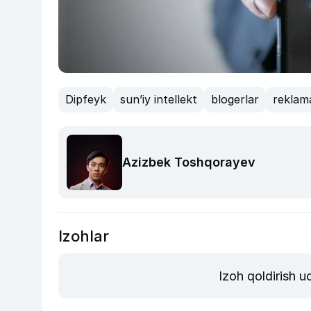
Dipfeyk
sunʼiy intellekt
blogerlar
reklam
Azizbek Toshqorayev
Izohlar
Izoh qoldirish 