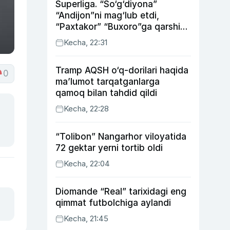
Superliga. “So‘g‘diyona”
“Andijon”ni mag‘lub etdi,
“Paxtakor” “Buxoro”ga qarshi
bahsda g‘alabani qo‘ldan
Kecha, 22:31
chiqardi
Tramp AQSH o‘q-dorilari haqida
0
ma’lumot tarqatganlarga
qamoq bilan tahdid qildi
Kecha, 22:28
“Tolibon” Nangarhor viloyatida
72 gektar yerni tortib oldi
Kecha, 22:04
Diomande “Real” tarixidagi eng
qimmat futbolchiga aylandi
Kecha, 21:45