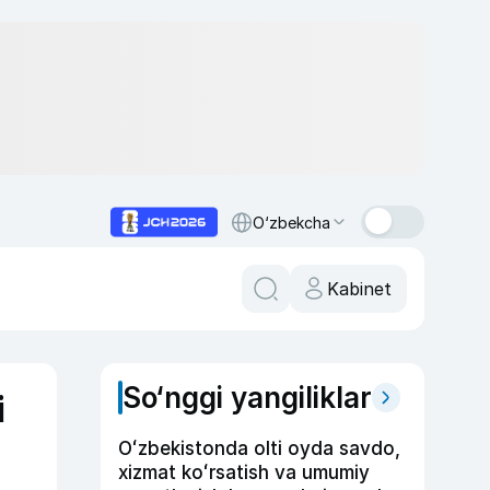
O‘zbekcha
Kabinet
So‘nggi yangiliklar
i
Oʻzbekistonda olti oyda savdo,
xizmat koʻrsatish va umumiy