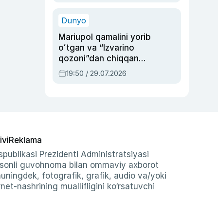
qolgan voqea
Dunyo
Mariupol qamalini yorib
oʻtgan va “Izvarino
qozoni”dan chiqqan
qahramon — Ukraina
19:50 / 29.07.2026
armiyasi bosh
qoʻmondoni Drapatiy
haqida
ivi
Reklama
publikasi Prezidenti Administratsiyasi
-sonli guvohnoma bilan ommaviy axborot
shuningdek, fotografik, grafik, audio va/yoki
et-nashrining muallifligini ko‘rsatuvchi