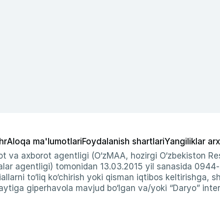
hr
Aloqa ma'lumotlari
Foydalanish shartlari
Yangiliklar arx
t va axborot agentligi (O‘zMAA, hozirgi O‘zbekiston Res
ar agentligi) tomonidan 13.03.2015 yil sanasida 0944
allarni to‘liq ko‘chirish yoki qisman iqtibos keltirishga, 
ytiga giperhavola mavjud bo‘lgan va/yoki “Daryo” intern