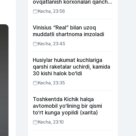
ovqatlanish korxonalari qancha
soliq toʻlagani ochiqlandi
Kecha, 23:56
Vinisius “Real” bilan uzoq
muddatli shartnoma imzoladi
Kecha, 23:45
Husiylar hukumat kuchlariga
qarshi raketalar uchirdi, kamida
30 kishi halok bo‘ldi
Kecha, 23:35
Toshkentda Kichik halqa
avtomobil yo‘lining bir qismi
to‘rt kunga yopildi (xarita)
Kecha, 23:10