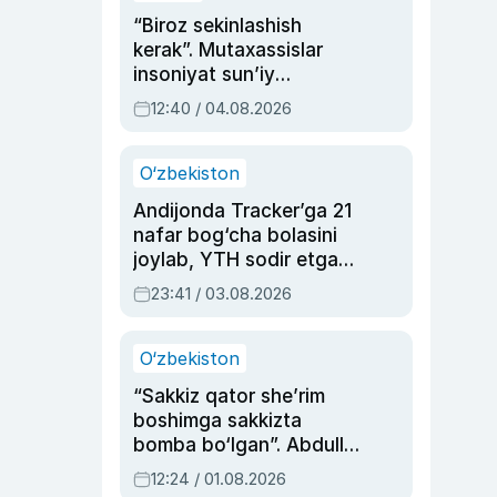
“Biroz sekinlashish
kerak”. Mutaxassislar
insoniyat sun’iy
intellektni boshqara
12:40 / 04.08.2026
olmay qolishidan xavotir
bildirdi
O‘zbekiston
Andijonda Tracker’ga 21
nafar bog‘cha bolasini
joylab, YTH sodir etgan
ayolga sud hukmi o‘qildi
23:41 / 03.08.2026
O‘zbekiston
“Sakkiz qator she’rim
boshimga sakkizta
bomba bo‘lgan”. Abdulla
Oripovni siyosiy
12:24 / 01.08.2026
ayblovlardan asrab