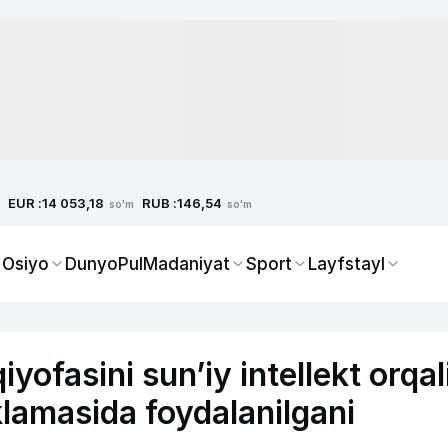
EUR :
RUB :
14 053,18
146,54
so'm
so'm
 Osiyo
Dunyo
Pul
Madaniyat
Sport
Layfstayl
yofasini sunʼiy intellekt orqal
klamasida foydalanilgani