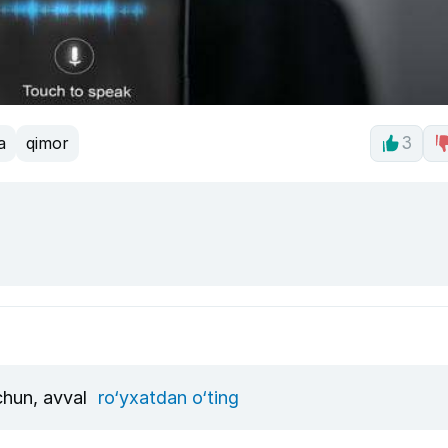
a
qimor
3
uchun, avval
ro‘yxatdan o‘ting