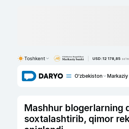
Toshkent
USD :
12 178,85
so'm
O‘zbekiston
Markaziy
Mashhur blogerlarning qi
soxtalashtirib, qimor re