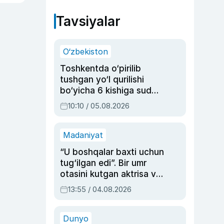
Tavsiyalar
O‘zbekiston
Toshkentda o‘pirilib
tushgan yo‘l qurilishi
bo‘yicha 6 kishiga sud
hukmi o‘qildi
10:10 / 05.08.2026
Madaniyat
“U boshqalar baxti uchun
tug‘ilgan edi”. Bir umr
otasini kutgan aktrisa va
dublyaj ustasi Rimma
13:55 / 04.08.2026
Ahmedovaning
sinovlarga to‘la hayoti
Dunyo