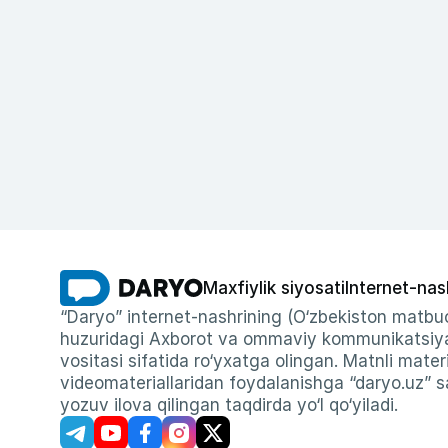
Maxfiylik siyosati
Internet-nas
“Daryo” internet-nashrining (O‘zbekiston matbuo
huzuridagi Axborot va ommaviy kommunikatsiyal
vositasi sifatida ro‘yxatga olingan. Matnli materi
videomateriallaridan foydalanishga “daryo.uz” sa
yozuv ilova qilingan taqdirda yo‘l qo‘yiladi.