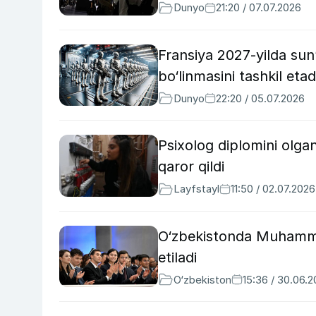
Dunyo
21:20 / 07.07.2026
Fransiya 2027-yilda sun
bo‘linmasini tashkil etad
Dunyo
22:20 / 05.07.2026
Psixolog diplomini olgan
qaror qildi
Layfstayl
11:50 / 02.07.2026
O‘zbekistonda Muhammad
etiladi
O‘zbekiston
15:36 / 30.06.