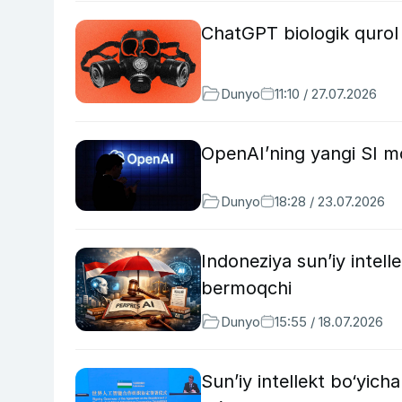
ChatGPT biologik qurol
Dunyo
11:10 / 27.07.2026
OpenAI’ning yangi SI mo
Dunyo
18:28 / 23.07.2026
Indoneziya sun’iy intell
bermoqchi
Dunyo
15:55 / 18.07.2026
Sun’iy intellekt bo‘yich