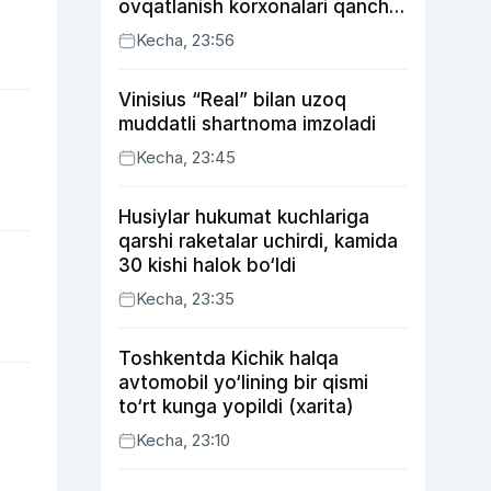
ovqatlanish korxonalari qancha
soliq toʻlagani ochiqlandi
Kecha, 23:56
Vinisius “Real” bilan uzoq
muddatli shartnoma imzoladi
Kecha, 23:45
Husiylar hukumat kuchlariga
qarshi raketalar uchirdi, kamida
30 kishi halok bo‘ldi
Kecha, 23:35
Toshkentda Kichik halqa
avtomobil yo‘lining bir qismi
to‘rt kunga yopildi (xarita)
Kecha, 23:10