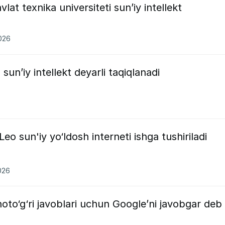
t texnika universiteti sun’iy intellekt
2026
un’iy intellekt deyarli taqiqlanadi
o sun'iy yo‘ldosh interneti ishga tushiriladi
026
oto‘g‘ri javoblari uchun Google’ni javobgar deb