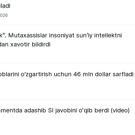
ladi
2026
k”. Mutaxassislar insoniyat sun’iy intellektni
n xavotir bildirdi
avoblarini o‘zgartirish uchun 46 mln dollar sarfladi
mentda adashib SI javobini oʻqib berdi (video)