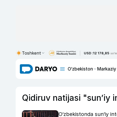
Toshkent
USD :
12 178,85
so'm
O‘zbekiston
Markaziy
Qidiruv natijasi "sunʼiy i
O‘zbekistonda sun‘iy in