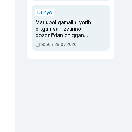
qolgan voqea
Dunyo
Mariupol qamalini yorib
oʻtgan va “Izvarino
qozoni”dan chiqqan
qahramon — Ukraina
19:50 / 29.07.2026
armiyasi bosh
qoʻmondoni Drapatiy
haqida