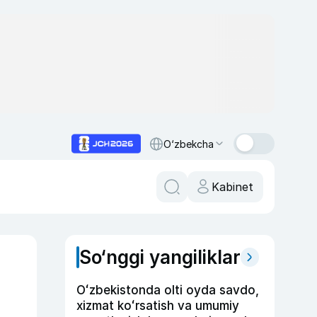
O‘zbekcha
Kabinet
So‘nggi yangiliklar
Oʻzbekistonda olti oyda savdo,
xizmat koʻrsatish va umumiy