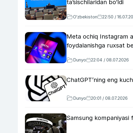
ta’sischilaridan bo‘ldi
O‘zbekiston
22:50 / 16.07.2
Meta ochiq Instagram ak
foydalanishga ruxsat be
Dunyo
22:04 / 08.07.2026
ChatGPT’ning eng kuchli
Dunyo
20:01 / 08.07.2026
Samsung kompaniyasi fo