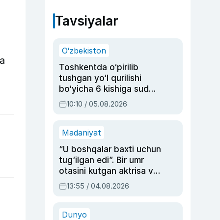
Tavsiyalar
O‘zbekiston
da
Toshkentda o‘pirilib
tushgan yo‘l qurilishi
bo‘yicha 6 kishiga sud
hukmi o‘qildi
10:10 / 05.08.2026
Madaniyat
“U boshqalar baxti uchun
tug‘ilgan edi”. Bir umr
otasini kutgan aktrisa va
dublyaj ustasi Rimma
13:55 / 04.08.2026
Ahmedovaning
sinovlarga to‘la hayoti
Dunyo