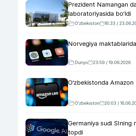
Prezident Namangan davla
laboratoriyasida bo‘ldi
O‘zbekiston
16:33 / 23.06.
Norvegiya maktablarida s
Dunyo
23:59 / 19.06.2026
O‘zbekistonda Amazon Le
O‘zbekiston
20:03 / 16.06.2
Germaniya sudi SIning n
topdi