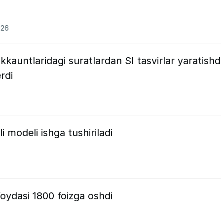
026
kauntlaridagi suratlardan SI tasvirlar yaratish
rdi
 modeli ishga tushiriladi
ydasi 1800 foizga oshdi