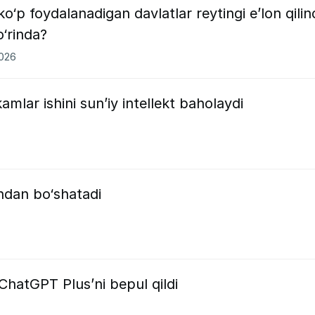
o‘p foydalanadigan davlatlar reytingi e’lon qilind
‘rinda?
2026
amlar ishini sun’iy intellekt baholaydi
hdan bo‘shatadi
 ChatGPT Plus’ni bepul qildi