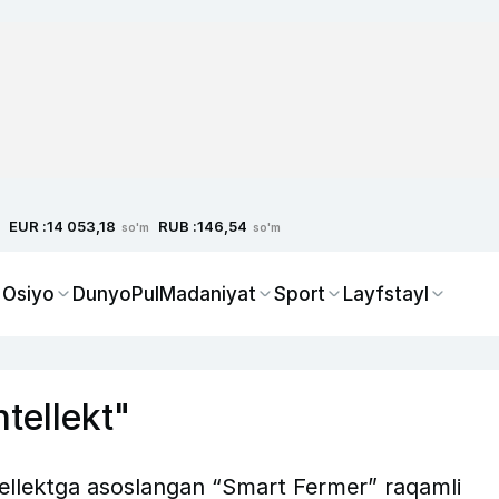
EUR :
RUB :
14 053,18
146,54
so'm
so'm
 Osiyo
Dunyo
Pul
Madaniyat
Sport
Layfstayl
ntellekt"
tellektga asoslangan “Smart Fermer” raqamli