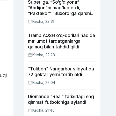
Superliga. “So‘g‘diyona”
“Andijon”ni mag‘lub etdi,
“Paxtakor” “Buxoro”ga qarshi
bahsda g‘alabani qo‘ldan
Kecha, 22:31
chiqardi
Tramp AQSH o‘q-dorilari haqida
ma’lumot tarqatganlarga
i
qamoq bilan tahdid qildi
Kecha, 22:28
“Tolibon” Nangarhor viloyatida
72 gektar yerni tortib oldi
uqi
Kecha, 22:04
Diomande “Real” tarixidagi eng
qimmat futbolchiga aylandi
Kecha, 21:45