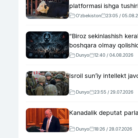
platformasi ishga tushiri
O‘zbekiston
23:05 / 05.08.
“Biroz sekinlashish kera
boshqara olmay qolishida
Dunyo
12:40 / 04.08.2026
Isroil sun’iy intellekt j
Dunyo
23:55 / 29.07.2026
Kanadalik deputat parla
Dunyo
18:26 / 28.07.2026