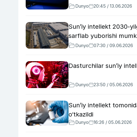
Dunyo
20:45 / 13.06.2026
Sun’iy intellekt 2030-yi
sarflab yuborishi mum
Dunyo
07:30 / 09.06.2026
Dasturchilar sun’iy intel
Dunyo
23:50 / 05.06.2026
Sun’iy intellekt tomonid
o‘tkazildi
Dunyo
16:26 / 05.06.2026