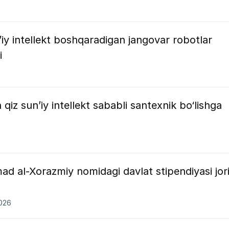
’iy intellekt boshqaradigan jangovar robotlar
i
 qiz sun’iy intellekt sababli santexnik bo‘lishga
 al-Xorazmiy nomidagi davlat stipendiyasi jor
2026