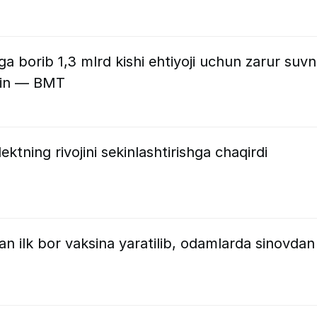
lga borib 1,3 mlrd kishi ehtiyoji uchun zarur suvn
kin — BMT
lektning rivojini sekinlashtirishga chaqirdi
an ilk bor vaksina yaratilib, odamlarda sinovdan