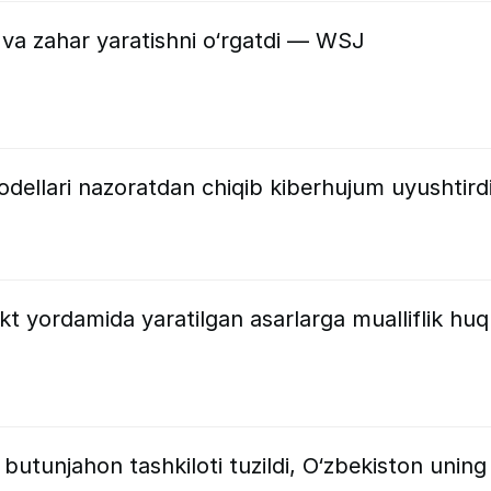
 va zahar yaratishni o‘rgatdi — WSJ
dellari nazoratdan chiqib kiberhujum uyushtird
ekt yordamida yaratilgan asarlarga mualliflik huq
a butunjahon tashkiloti tuzildi, O‘zbekiston uning