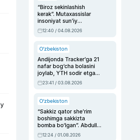
“Biroz sekinlashish
kerak”. Mutaxassislar
insoniyat sun’iy
intellektni boshqara
12:40 / 04.08.2026
olmay qolishidan xavotir
bildirdi
O‘zbekiston
Andijonda Tracker’ga 21
nafar bog‘cha bolasini
joylab, YTH sodir etgan
ayolga sud hukmi o‘qildi
23:41 / 03.08.2026
O‘zbekiston
iy
“Sakkiz qator she’rim
boshimga sakkizta
bomba bo‘lgan”. Abdulla
Oripovni siyosiy
12:24 / 01.08.2026
ayblovlardan asrab