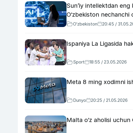
Sun’iy intellektdan eng k
O‘zbekiston nechanchi o
O‘zbekiston
20:45 / 31.05.
Ispaniya La Ligasida hak
Sport
18:55 / 23.05.2026
Meta 8 ming xodimni is
Dunyo
20:25 / 21.05.2026
Malta o‘z aholisi uchun