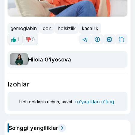
gemoglabin
qon
holsizlik
kasallik
1
0
Hilola G‘iyosova
Izohlar
ro‘yxatdan o‘ting
Izoh qoldirish uchun, avval
So‘nggi yangiliklar