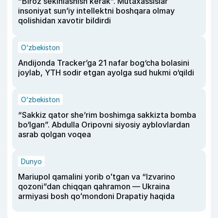
“Biroz sekinlashish kerak”. Mutaxassislar
insoniyat sun’iy intellektni boshqara olmay
qolishidan xavotir bildirdi
O‘zbekiston
Andijonda Tracker’ga 21 nafar bog‘cha bolasini
joylab, YTH sodir etgan ayolga sud hukmi o‘qildi
O‘zbekiston
“Sakkiz qator she’rim boshimga sakkizta bomba
bo‘lgan”. Abdulla Oripovni siyosiy ayblovlardan
asrab qolgan voqea
Dunyo
Mariupol qamalini yorib oʻtgan va “Izvarino
qozoni”dan chiqqan qahramon — Ukraina
armiyasi bosh qoʻmondoni Drapatiy haqida