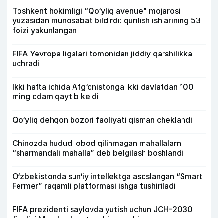
Toshkent hokimligi “Qo‘yliq avenue” mojarosi
yuzasidan munosabat bildirdi: qurilish ishlarining 53
foizi yakunlangan
FIFA Yevropa ligalari tomonidan jiddiy qarshilikka
uchradi
Ikki hafta ichida Afg‘onistonga ikki davlatdan 100
ming odam qaytib keldi
Qo‘yliq dehqon bozori faoliyati qisman cheklandi
Chinozda hududi obod qilinmagan mahallalarni
“sharmandali mahalla” deb belgilash boshlandi
O‘zbekistonda sun‘iy intellektga asoslangan “Smart
Fermer” raqamli platformasi ishga tushiriladi
FIFA prezidenti saylovda yutish uchun JCH-2030