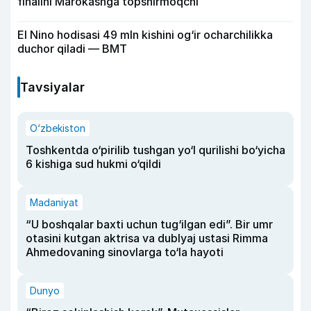
finalini Marokashga topshirmoqchi
El Nino hodisasi 49 mln kishini og‘ir ocharchilikka
duchor qiladi — BMT
Tavsiyalar
O‘zbekiston
Toshkentda o‘pirilib tushgan yo‘l qurilishi bo‘yicha
6 kishiga sud hukmi o‘qildi
Madaniyat
“U boshqalar baxti uchun tug‘ilgan edi”. Bir umr
otasini kutgan aktrisa va dublyaj ustasi Rimma
Ahmedovaning sinovlarga to‘la hayoti
Dunyo