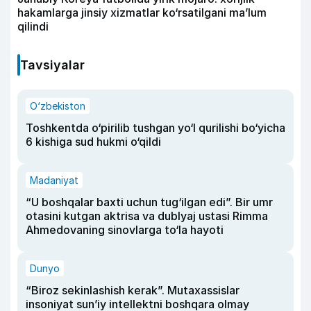
hakamlarga jinsiy xizmatlar ko‘rsatilgani ma’lum
qilindi
Tavsiyalar
O‘zbekiston
Toshkentda o‘pirilib tushgan yo‘l qurilishi bo‘yicha
6 kishiga sud hukmi o‘qildi
Madaniyat
“U boshqalar baxti uchun tug‘ilgan edi”. Bir umr
otasini kutgan aktrisa va dublyaj ustasi Rimma
Ahmedovaning sinovlarga to‘la hayoti
Dunyo
“Biroz sekinlashish kerak”. Mutaxassislar
insoniyat sun’iy intellektni boshqara olmay