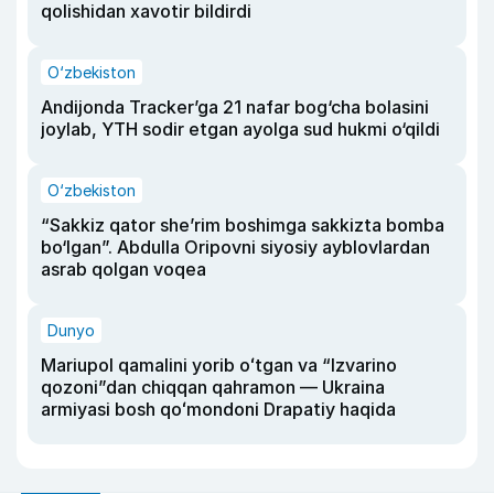
qolishidan xavotir bildirdi
O‘zbekiston
Andijonda Tracker’ga 21 nafar bog‘cha bolasini
joylab, YTH sodir etgan ayolga sud hukmi o‘qildi
O‘zbekiston
“Sakkiz qator she’rim boshimga sakkizta bomba
bo‘lgan”. Abdulla Oripovni siyosiy ayblovlardan
asrab qolgan voqea
Dunyo
Mariupol qamalini yorib oʻtgan va “Izvarino
qozoni”dan chiqqan qahramon — Ukraina
armiyasi bosh qoʻmondoni Drapatiy haqida