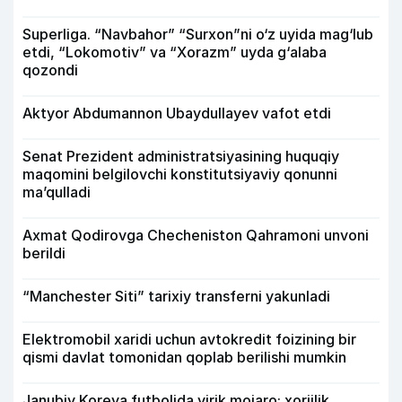
Superliga. “Navbahor” “Surxon”ni o‘z uyida mag‘lub
etdi, “Lokomotiv” va “Xorazm” uyda g‘alaba
qozondi
Aktyor Abdu­mannon Ubaydullayev vafot etdi
Senat Prezident administratsiyasining huquqiy
maqomini belgilovchi konstitutsiyaviy qonunni
ma’qulladi
Axmat Qodirovga Checheniston Qahramoni unvoni
berildi
“Manchester Siti” tarixiy transferni yakunladi
Elektromobil xaridi uchun avtokredit foizining bir
qismi davlat tomonidan qoplab berilishi mumkin
Janubiy Koreya futbolida yirik mojaro: xorijlik