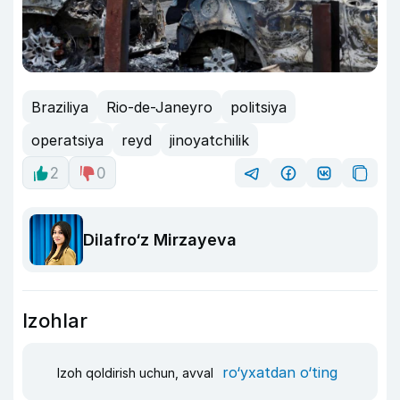
Braziliya
Rio-de-Janeyro
politsiya
operatsiya
reyd
jinoyatchilik
2
0
Dilafro‘z Mirzayeva
Izohlar
ro‘yxatdan o‘ting
Izoh qoldirish uchun, avval