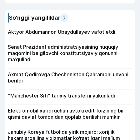
So‘nggi yangiliklar
Aktyor Abdu­mannon Ubaydullayev vafot etdi
Senat Prezident administratsiyasining huquqiy
maqomini belgilovchi konstitutsiyaviy qonunni
ma’qulladi
Axmat Qodirovga Checheniston Qahramoni unvoni
berildi
“Manchester Siti” tarixiy transferni yakunladi
Elektromobil xaridi uchun avtokredit foizining bir
qismi davlat tomonidan qoplab berilishi mumkin
Janubiy Koreya futbolida yirik mojaro: xorijlik
hakamlarga jinsiy xizmatlar ko‘rsatilgani ma’lum