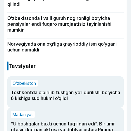
qilindi
O‘zbekistonda I va II guruh nogironligi bo‘yicha
pensiyalar endi fuqaro murojaatisiz tayinlanishi
mumkin
Norvegiyada ona o‘g‘liga g‘ayrioddiy ism qo‘ygani
uchun qamaldi
Tavsiyalar
O‘zbekiston
Toshkentda o‘pirilib tushgan yo‘l qurilishi bo‘yicha
6 kishiga sud hukmi o‘qildi
Madaniyat
“U boshqalar baxti uchun tug‘ilgan edi”. Bir umr
otasini kutgan aktrisa va dublyaj ustasi Rimma