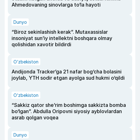
Ahmedovaning sinovlarga to‘la hayoti
Dunyo
“Biroz sekinlashish kerak”. Mutaxassislar
insoniyat sun’iy intellektni boshqara olmay
qolishidan xavotir bildirdi
O‘zbekiston
Andijonda Tracker’ga 21 nafar bog‘cha bolasini
joylab, YTH sodir etgan ayolga sud hukmi o‘qildi
O‘zbekiston
“Sakkiz qator she’rim boshimga sakkizta bomba
bo‘lgan”. Abdulla Oripovni siyosiy ayblovlardan
asrab qolgan voqea
Dunyo