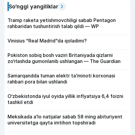
So‘nggi yangiliklar
Tramp raketa yetishmovchiligi sabab Pentagon
rahbaridan tushuntirish talab qildi — WP
Vinisius “Real Madrid”da qoladimi?
Pokiston sobiq bosh vaziri Britaniyada qizlarni
zo‘rlashda gumonlanib ushlangan — The Guardian
Samarqandda tuman elektr ta’minoti korxonasi
rahbari pora bilan ushlandi
O‘zbekistonda iyul oyida yillik inflyatsiya 6,4 foizni
tashkil etdi
Meksikada a’lo natijalar sabab 58 ming abituriyent
universitetga qayta imtihon topshiradi