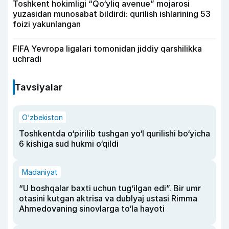
Toshkent hokimligi “Qo‘yliq avenue” mojarosi
yuzasidan munosabat bildirdi: qurilish ishlarining 53
foizi yakunlangan
FIFA Yevropa ligalari tomonidan jiddiy qarshilikka
uchradi
Tavsiyalar
O‘zbekiston
Toshkentda o‘pirilib tushgan yo‘l qurilishi bo‘yicha
6 kishiga sud hukmi o‘qildi
Madaniyat
“U boshqalar baxti uchun tug‘ilgan edi”. Bir umr
otasini kutgan aktrisa va dublyaj ustasi Rimma
Ahmedovaning sinovlarga to‘la hayoti