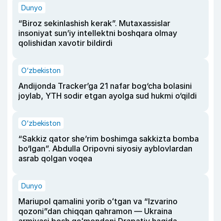
Dunyo
“Biroz sekinlashish kerak”. Mutaxassislar
insoniyat sun’iy intellektni boshqara olmay
qolishidan xavotir bildirdi
O‘zbekiston
Andijonda Tracker’ga 21 nafar bog‘cha bolasini
joylab, YTH sodir etgan ayolga sud hukmi o‘qildi
O‘zbekiston
“Sakkiz qator she’rim boshimga sakkizta bomba
bo‘lgan”. Abdulla Oripovni siyosiy ayblovlardan
asrab qolgan voqea
Dunyo
Mariupol qamalini yorib oʻtgan va “Izvarino
qozoni”dan chiqqan qahramon — Ukraina
armiyasi bosh qoʻmondoni Drapatiy haqida