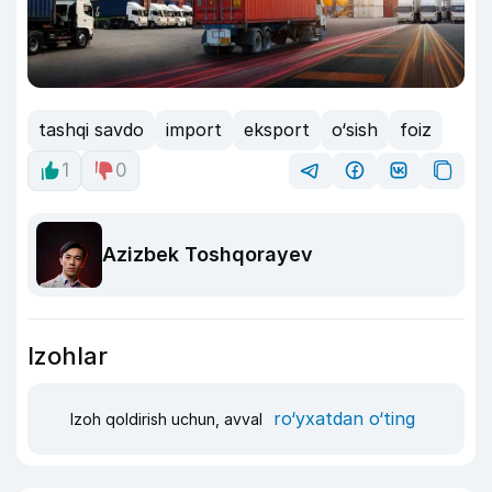
tashqi savdo
import
eksport
o‘sish
foiz
1
0
Azizbek Toshqorayev
Izohlar
ro‘yxatdan o‘ting
Izoh qoldirish uchun, avval