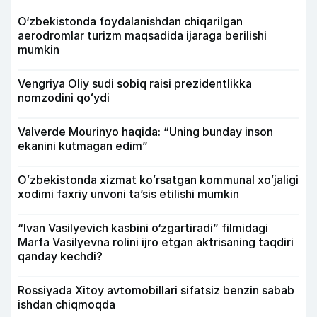
O‘zbekistonda foydalanishdan chiqarilgan
aerodromlar turizm maqsadida ijaraga berilishi
mumkin
Vengriya Oliy sudi sobiq raisi prezidentlikka
nomzodini qoʻydi
Valverde Mourinyo haqida: “Uning bunday inson
ekanini kutmagan edim”
Oʻzbekistonda xizmat koʻrsatgan kommunal xoʻjaligi
xodimi faxriy unvoni taʼsis etilishi mumkin
“Ivan Vasilyevich kasbini o‘zgartiradi” filmidagi
Marfa Vasilyevna rolini ijro etgan aktrisaning taqdiri
qanday kechdi?
Rossiyada Xitoy avtomobillari sifatsiz benzin sabab
ishdan chiqmoqda