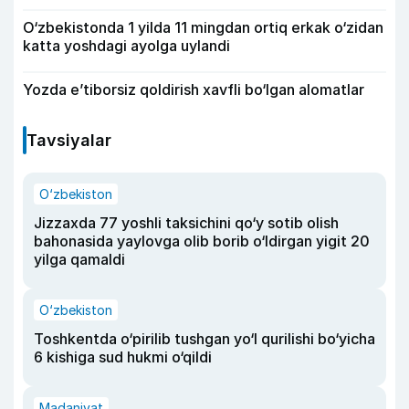
O‘zbekistonda 1 yilda 11 mingdan ortiq erkak o‘zidan
katta yoshdagi ayolga uylandi
Yozda e’tiborsiz qoldirish xavfli bo‘lgan alomatlar
Tavsiyalar
O‘zbekiston
Jizzaxda 77 yoshli taksichini qo‘y sotib olish
bahonasida yaylovga olib borib o‘ldirgan yigit 20
yilga qamaldi
O‘zbekiston
Toshkentda o‘pirilib tushgan yo‘l qurilishi bo‘yicha
6 kishiga sud hukmi o‘qildi
Madaniyat