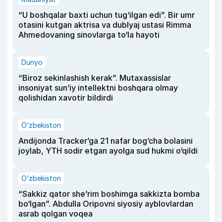
“U boshqalar baxti uchun tug‘ilgan edi”. Bir umr
otasini kutgan aktrisa va dublyaj ustasi Rimma
Ahmedovaning sinovlarga to‘la hayoti
Dunyo
“Biroz sekinlashish kerak”. Mutaxassislar
insoniyat sun’iy intellektni boshqara olmay
qolishidan xavotir bildirdi
O‘zbekiston
Andijonda Tracker’ga 21 nafar bog‘cha bolasini
joylab, YTH sodir etgan ayolga sud hukmi o‘qildi
O‘zbekiston
“Sakkiz qator she’rim boshimga sakkizta bomba
bo‘lgan”. Abdulla Oripovni siyosiy ayblovlardan
asrab qolgan voqea