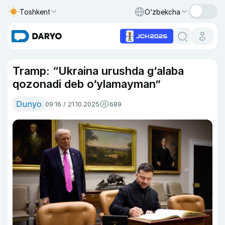
Toshkent
O‘zbekcha
Tramp: “Ukraina urushda g‘alaba
qozonadi deb o‘ylamayman”
Dunyo
09:16 / 21.10.2025
689