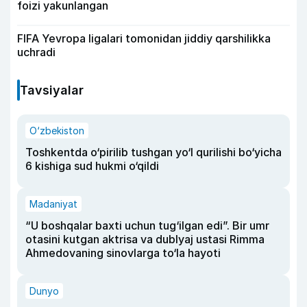
foizi yakunlangan
FIFA Yevropa ligalari tomonidan jiddiy qarshilikka
uchradi
Tavsiyalar
O‘zbekiston
Toshkentda o‘pirilib tushgan yo‘l qurilishi bo‘yicha
6 kishiga sud hukmi o‘qildi
Madaniyat
“U boshqalar baxti uchun tug‘ilgan edi”. Bir umr
otasini kutgan aktrisa va dublyaj ustasi Rimma
Ahmedovaning sinovlarga to‘la hayoti
Dunyo