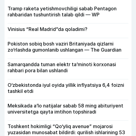
Tramp raketa yetishmovchiligi sabab Pentagon
rahbaridan tushuntirish talab qildi — WP
Vinisius “Real Madrid”da qoladimi?
Pokiston sobiq bosh vaziri Britaniyada qizlarni
zo‘rlashda gumonlanib ushlangan — The Guardian
Samarqandda tuman elektr ta’minoti korxonasi
rahbari pora bilan ushlandi
O‘zbekistonda iyul oyida yillik inflyatsiya 6,4 foizni
tashkil etdi
Meksikada a’lo natijalar sabab 58 ming abituriyent
universitetga qayta imtihon topshiradi
Toshkent hokimligi “Qo‘yliq avenue” mojarosi
yuzasidan munosabat bildirdi: qurilish ishlarining 53