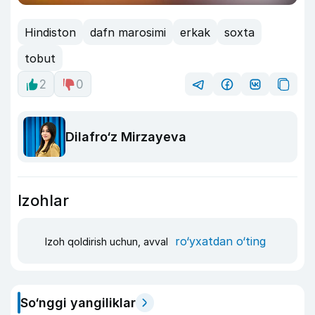
Hindiston
dafn marosimi
erkak
soxta
tobut
2
0
Dilafro‘z Mirzayeva
Izohlar
ro‘yxatdan o‘ting
Izoh qoldirish uchun, avval
So‘nggi yangiliklar