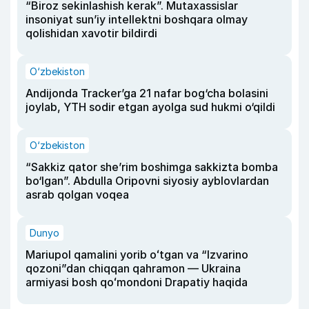
“Biroz sekinlashish kerak”. Mutaxassislar
insoniyat sun’iy intellektni boshqara olmay
qolishidan xavotir bildirdi
O‘zbekiston
Andijonda Tracker’ga 21 nafar bog‘cha bolasini
joylab, YTH sodir etgan ayolga sud hukmi o‘qildi
O‘zbekiston
“Sakkiz qator she’rim boshimga sakkizta bomba
bo‘lgan”. Abdulla Oripovni siyosiy ayblovlardan
asrab qolgan voqea
Dunyo
Mariupol qamalini yorib oʻtgan va “Izvarino
qozoni”dan chiqqan qahramon — Ukraina
armiyasi bosh qoʻmondoni Drapatiy haqida