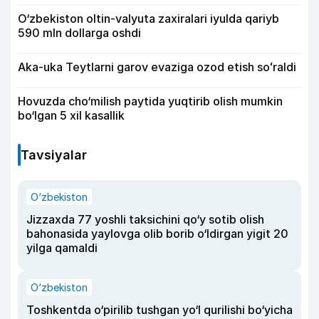
O‘zbekiston oltin-valyuta zaxiralari iyulda qariyb
590 mln dollarga oshdi
Aka-uka Teytlarni garov evaziga ozod etish soʻraldi
Hovuzda cho‘milish paytida yuqtirib olish mumkin
bo‘lgan 5 xil kasallik
Tavsiyalar
O‘zbekiston
Jizzaxda 77 yoshli taksichini qo‘y sotib olish
bahonasida yaylovga olib borib o‘ldirgan yigit 20
yilga qamaldi
O‘zbekiston
Toshkentda o‘pirilib tushgan yo‘l qurilishi bo‘yicha