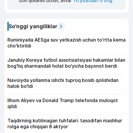
ro‘yxatdan o‘ting
Izoh qoldirish uchun, avval
So‘nggi yangiliklar
Ruminiyada AESga suv yetkazish uchun toʻrtta kema
choʻktirildi
Janubiy Koreya futbol assotsiatsiyasi hakamlar bilan
bog‘liq sharmandali holat bo‘yicha bayonot berdi
Navoiyda yollanma ishchi tuproq bosib qolishidan
halok bo‘ldi
Ilhom Aliyev va Donald Tramp telefonda muloqot
qildi
Taqdirning kutilmagan tuhfalari: tasodifan mashhur
rolga ega chiqqan 8 aktyor