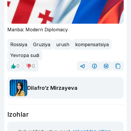
Manba: Modern Diplomacy
Rossiya
Gruziya
urush
kompensatsiya
Yevropa sudi
0
0
Dilafro‘z Mirzayeva
Izohlar