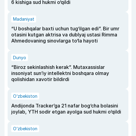
6 kishiga sud hukmi o‘qildi
Madaniyat
“U boshqalar baxti uchun tug‘ilgan edi”. Bir umr
otasini kutgan aktrisa va dublyaj ustasi Rimma
Ahmedovaning sinovlarga to‘la hayoti
Dunyo
“Biroz sekinlashish kerak”. Mutaxassislar
insoniyat sun’iy intellektni boshqara olmay
qolishidan xavotir bildirdi
O‘zbekiston
Andijonda Tracker’ga 21 nafar bog‘cha bolasini
joylab, YTH sodir etgan ayolga sud hukmi o‘qildi
O‘zbekiston