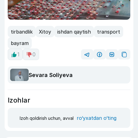
tirbandlik
Xitoy
ishdan qaytish
transport
bayram
1
0
Sevara Soliyeva
Izohlar
ro‘yxatdan o‘ting
Izoh qoldirish uchun, avval