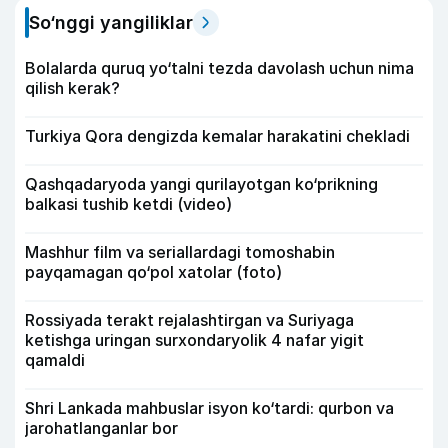
So‘nggi yangiliklar
Bolalarda quruq yo‘talni tezda davolash uchun nima
qilish kerak?
Turkiya Qora dengizda kemalar harakatini chekladi
Qashqadaryoda yangi qurilayotgan ko‘prikning
balkasi tushib ketdi (video)
Mashhur film va seriallardagi tomoshabin
payqamagan qo‘pol xatolar (foto)
Rossiyada terakt rejalashtirgan va Suriyaga
ketishga uringan surxondaryolik 4 nafar yigit
qamaldi
Shri Lankada mahbuslar isyon ko‘tardi: qurbon va
jarohatlanganlar bor