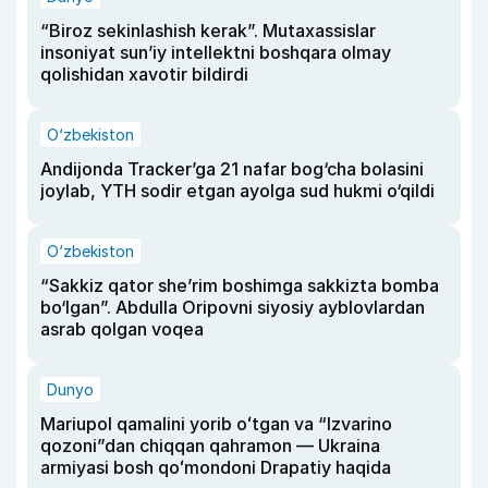
“Biroz sekinlashish kerak”. Mutaxassislar
insoniyat sun’iy intellektni boshqara olmay
qolishidan xavotir bildirdi
O‘zbekiston
Andijonda Tracker’ga 21 nafar bog‘cha bolasini
joylab, YTH sodir etgan ayolga sud hukmi o‘qildi
O‘zbekiston
“Sakkiz qator she’rim boshimga sakkizta bomba
bo‘lgan”. Abdulla Oripovni siyosiy ayblovlardan
asrab qolgan voqea
Dunyo
Mariupol qamalini yorib oʻtgan va “Izvarino
qozoni”dan chiqqan qahramon — Ukraina
armiyasi bosh qoʻmondoni Drapatiy haqida