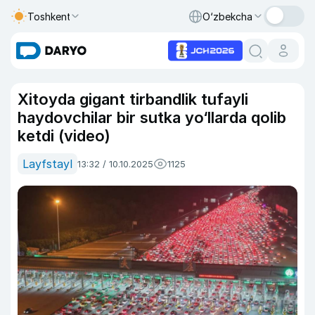
Toshkent
O‘zbekcha
Xitoyda gigant tirbandlik tufayli
haydovchilar bir sutka yo‘llarda qolib
ketdi (video)
Layfstayl
13:32 / 10.10.2025
1125