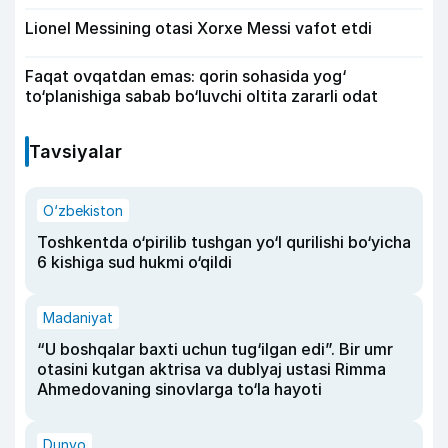
Lionel Messining otasi Xorxe Messi vafot etdi
Faqat ovqatdan emas: qorin sohasida yog‘
to‘planishiga sabab bo‘luvchi oltita zararli odat
Tavsiyalar
O‘zbekiston
Toshkentda o‘pirilib tushgan yo‘l qurilishi bo‘yicha
6 kishiga sud hukmi o‘qildi
Madaniyat
“U boshqalar baxti uchun tug‘ilgan edi”. Bir umr
otasini kutgan aktrisa va dublyaj ustasi Rimma
Ahmedovaning sinovlarga to‘la hayoti
Dunyo