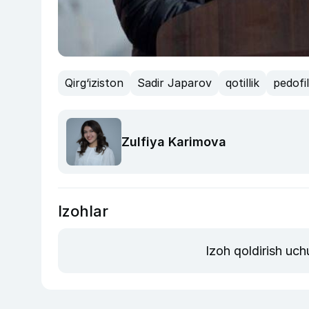
Qirg‘iziston
Sadir Japarov
qotillik
pedofil
Zulfiya Karimova
Izohlar
Izoh qoldirish uch