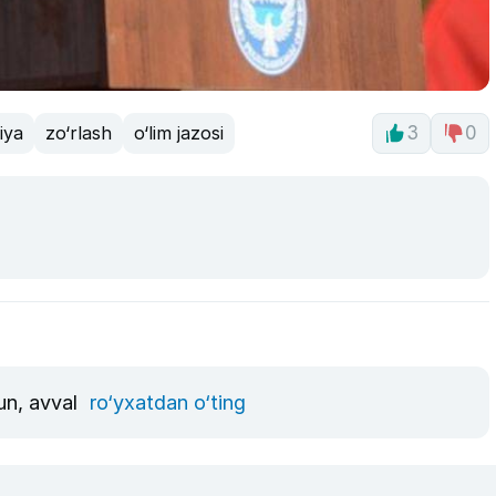
iya
zo‘rlash
o‘lim jazosi
3
0
un, avval
ro‘yxatdan o‘ting