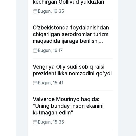
kechirgan Gollivud yulduzlari
Bugun, 16:35
O‘zbekistonda foydalanishdan
chiqarilgan aerodromlar turizm
maqsadida ijaraga berilishi
mumkin
Bugun, 16:17
Vengriya Oliy sudi sobiq raisi
prezidentlikka nomzodini qoʻydi
Bugun, 15:41
Valverde Mourinyo haqida:
“Uning bunday inson ekanini
kutmagan edim”
Bugun, 15:35