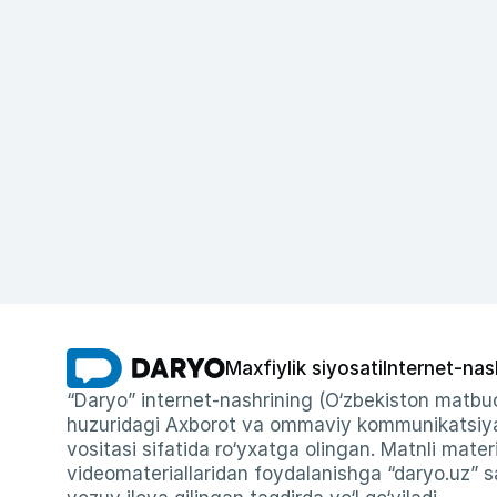
Maxfiylik siyosati
Internet-nas
“Daryo” internet-nashrining (O‘zbekiston matbuo
huzuridagi Axborot va ommaviy kommunikatsiyal
vositasi sifatida ro‘yxatga olingan. Matnli materi
videomateriallaridan foydalanishga “daryo.uz” sa