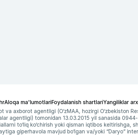
hr
Aloqa ma'lumotlari
Foydalanish shartlari
Yangiliklar arx
t va axborot agentligi (O‘zMAA, hozirgi O‘zbekiston Res
ar agentligi) tomonidan 13.03.2015 yil sanasida 0944
allarni to‘liq ko‘chirish yoki qisman iqtibos keltirishga, 
ytiga giperhavola mavjud bo‘lgan va/yoki “Daryo” intern