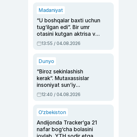
Madaniyat
“U boshqalar baxti uchun
tug‘ilgan edi”. Bir umr
otasini kutgan aktrisa va
dublyaj ustasi Rimma
13:55 / 04.08.2026
Ahmedovaning
sinovlarga to‘la hayoti
Dunyo
“Biroz sekinlashish
kerak”. Mutaxassislar
insoniyat sun’iy
intellektni boshqara
12:40 / 04.08.2026
olmay qolishidan xavotir
bildirdi
O‘zbekiston
Andijonda Tracker’ga 21
nafar bog‘cha bolasini
joylab, YTH sodir etgan