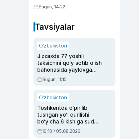
Bugun, 14:22
Tavsiyalar
O‘zbekiston
Jizzaxda 77 yoshli
taksichini qo‘y sotib olish
bahonasida yaylovga
olib borib o‘ldirgan yigit
Bugun, 11:15
20 yilga qamaldi
O‘zbekiston
Toshkentda o‘pirilib
tushgan yo‘l qurilishi
bo‘yicha 6 kishiga sud
hukmi o‘qildi
10:10 / 05.08.2026