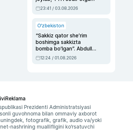
ayolga sud hukmi o‘qildi
23:41 / 03.08.2026
O‘zbekiston
“Sakkiz qator she’rim
boshimga sakkizta
bomba bo‘lgan”. Abdulla
Oripovni siyosiy
12:24 / 01.08.2026
ayblovlardan asrab
qolgan voqea
ivi
Reklama
publikasi Prezidenti Administratsiyasi
-sonli guvohnoma bilan ommaviy axborot
shuningdek, fotografik, grafik, audio va/yoki
et-nashrining muallifligini ko‘rsatuvchi