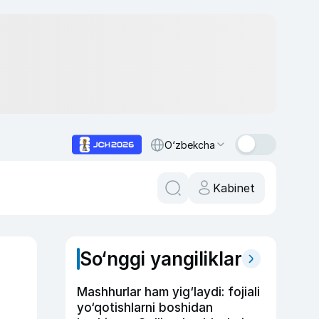
O‘zbekcha
Kabinet
So‘nggi yangiliklar
Mashhurlar ham yig‘laydi: fojiali
yo‘qotishlarni boshidan