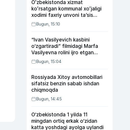
Oʻzbekistonda xizmat
koʻrsatgan kommunal xoʻjaligi
xodimi faxriy unvoni taʼsis
etilishi mumkin
Bugun, 15:10
“Ivan Vasilyevich kasbini
o‘zgartiradi” filmidagi Marfa
Vasilyevna rolini ijro etgan
aktrisaning taqdiri qanday
Bugun, 15:04
kechdi?
Rossiyada Xitoy avtomobillari
sifatsiz benzin sabab ishdan
chiqmoqda
Bugun, 14:45
O‘zbekistonda 1 yilda 11
mingdan ortiq erkak o‘zidan
katta yoshdagi ayolga uylandi