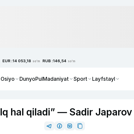
EUR :
RUB :
14 053,18
146,54
so'm
so'm
 Osiyo
Dunyo
Pul
Madaniyat
Sport
Layfstayl
alq hal qiladi” — Sadir Japarov