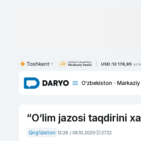
Toshkent
USD :
12 178,85
so'm
O‘zbekiston
Markaziy
“O‘lim jazosi taqdirini x
Qirg‘iziston
12:26 / 06.10.2025
2722