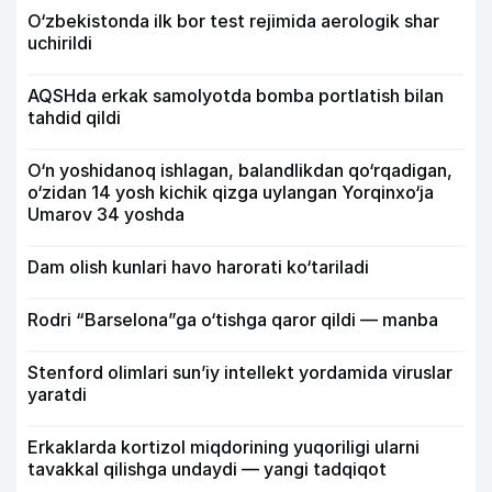
O‘zbekistonda ilk bor test rejimida aerologik shar
uchirildi
AQSHda erkak samolyotda bomba portlatish bilan
tahdid qildi
O‘n yoshidanoq ishlagan, balandlikdan qo‘rqadigan,
o‘zidan 14 yosh kichik qizga uylangan Yorqinxo‘ja
Umarov 34 yoshda
Dam olish kunlari havo harorati ko‘tariladi
Rodri “Barselona”ga o‘tishga qaror qildi — manba
Stenford olimlari sun’iy intellekt yordamida viruslar
yaratdi
Erkaklarda kortizol miqdorining yuqoriligi ularni
tavakkal qilishga undaydi — yangi tadqiqot