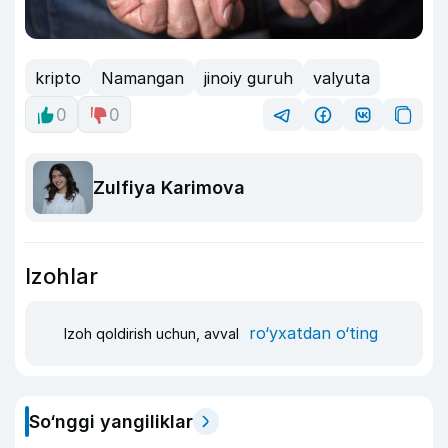
kripto
Namangan
jinoiy guruh
valyuta
0
0
Zulfiya Karimova
Izohlar
ro‘yxatdan o‘ting
Izoh qoldirish uchun, avval
So‘nggi yangiliklar