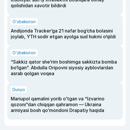
qolishidan xavotir bildirdi
O‘zbekiston
Andijonda Tracker’ga 21 nafar bog‘cha bolasini
joylab, YTH sodir etgan ayolga sud hukmi o‘qildi
O‘zbekiston
“Sakkiz qator she’rim boshimga sakkizta bomba
bo‘lgan”. Abdulla Oripovni siyosiy ayblovlardan
asrab qolgan voqea
Dunyo
Mariupol qamalini yorib oʻtgan va “Izvarino
qozoni”dan chiqqan qahramon — Ukraina
armiyasi bosh qoʻmondoni Drapatiy haqida