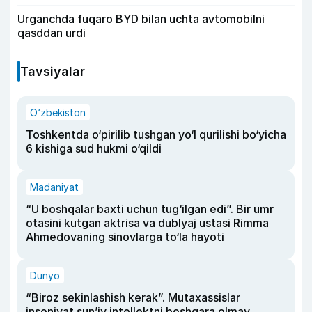
Urganchda fuqaro BYD bilan uchta avtomobilni
qasddan urdi
Tavsiyalar
O‘zbekiston
Toshkentda o‘pirilib tushgan yo‘l qurilishi bo‘yicha
6 kishiga sud hukmi o‘qildi
Madaniyat
“U boshqalar baxti uchun tug‘ilgan edi”. Bir umr
otasini kutgan aktrisa va dublyaj ustasi Rimma
Ahmedovaning sinovlarga to‘la hayoti
Dunyo
“Biroz sekinlashish kerak”. Mutaxassislar
insoniyat sun’iy intellektni boshqara olmay