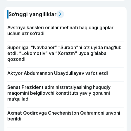
So‘nggi yangiliklar
Avstriya kansleri onalar mehnati haqidagi gaplari
uchun uzr so‘radi
Superliga. “Navbahor” “Surxon”ni o‘z uyida mag‘lub
etdi, “Lokomotiv” va “Xorazm” uyda g‘alaba
qozondi
Aktyor Abdu­mannon Ubaydullayev vafot etdi
Senat Prezident administratsiyasining huquqiy
maqomini belgilovchi konstitutsiyaviy qonunni
ma’qulladi
Axmat Qodirovga Checheniston Qahramoni unvoni
berildi