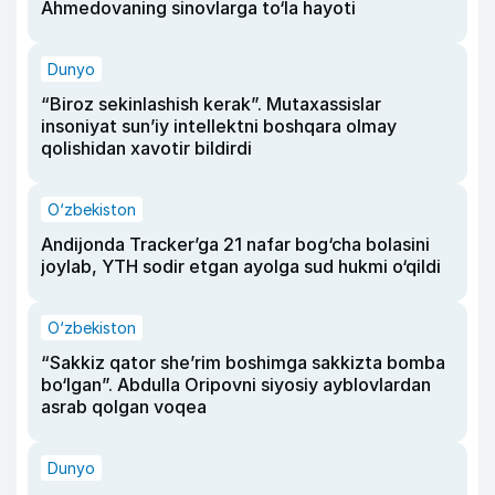
Ahmedovaning sinovlarga to‘la hayoti
Dunyo
“Biroz sekinlashish kerak”. Mutaxassislar
insoniyat sun’iy intellektni boshqara olmay
qolishidan xavotir bildirdi
O‘zbekiston
Andijonda Tracker’ga 21 nafar bog‘cha bolasini
joylab, YTH sodir etgan ayolga sud hukmi o‘qildi
O‘zbekiston
“Sakkiz qator she’rim boshimga sakkizta bomba
bo‘lgan”. Abdulla Oripovni siyosiy ayblovlardan
asrab qolgan voqea
Dunyo