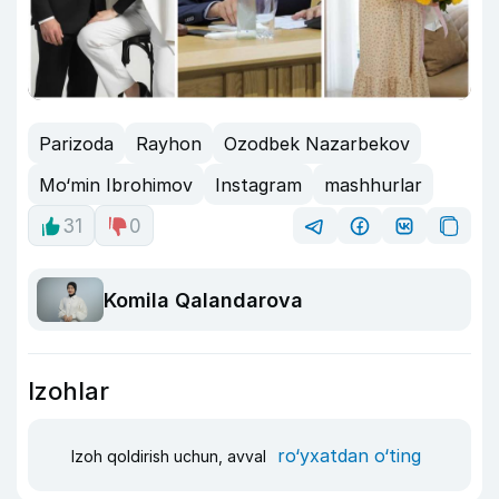
Parizoda
Rayhon
Ozodbek Nazarbekov
Mo‘min Ibrohimov
Instagram
mashhurlar
31
0
Komila Qalandarova
Izohlar
ro‘yxatdan o‘ting
Izoh qoldirish uchun, avval