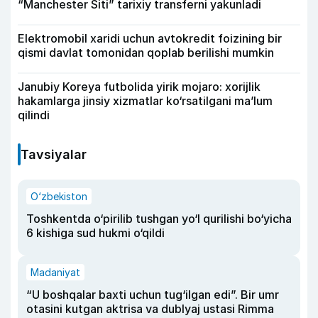
“Manchester Siti” tarixiy transferni yakunladi
Elektromobil xaridi uchun avtokredit foizining bir
qismi davlat tomonidan qoplab berilishi mumkin
Janubiy Koreya futbolida yirik mojaro: xorijlik
hakamlarga jinsiy xizmatlar ko‘rsatilgani ma’lum
qilindi
Tavsiyalar
O‘zbekiston
Toshkentda o‘pirilib tushgan yo‘l qurilishi bo‘yicha
6 kishiga sud hukmi o‘qildi
Madaniyat
“U boshqalar baxti uchun tug‘ilgan edi”. Bir umr
otasini kutgan aktrisa va dublyaj ustasi Rimma