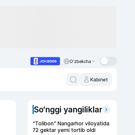
O‘zbekcha
Kabinet
So‘nggi yangiliklar
“Tolibon” Nangarhor viloyatida
72 gektar yerni tortib oldi