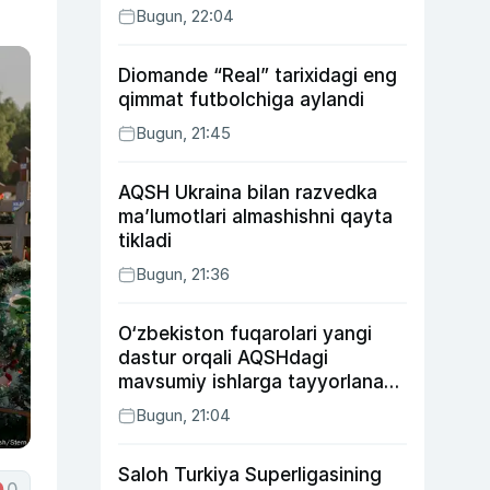
Bugun, 22:04
Diomande “Real” tarixidagi eng
qimmat futbolchiga aylandi
Bugun, 21:45
AQSH Ukraina bilan razvedka
ma’lumotlari almashishni qayta
tikladi
Bugun, 21:36
O‘zbekiston fuqarolari yangi
dastur orqali AQSHdagi
mavsumiy ishlarga tayyorlanadi
va joylashtiriladi
Bugun, 21:04
Saloh Turkiya Superligasining