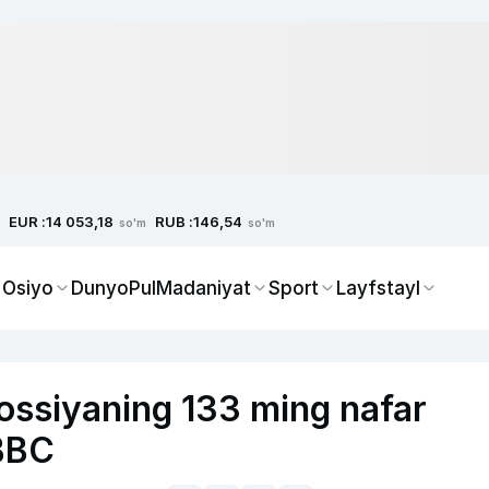
EUR :
RUB :
14 053,18
146,54
so'm
so'm
 Osiyo
Dunyo
Pul
Madaniyat
Sport
Layfstayl
ossiyaning 133 ming nafar
 BBC