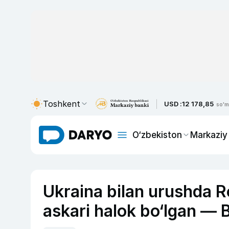
Toshkent
USD :
12 178,85
so'm
O‘zbekiston
Markaziy
Ukraina bilan urushda R
askari halok bo‘lgan —