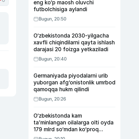
0
eng ko‘p maosh oluvchi
futbolchisiga aylandi
Bugun, 20:50
O‘zbekistonda 2030-yilgacha
xavfli chiqindilarni qayta ishlash
darajasi 20 foizga yetkaziladi
Bugun, 20:40
Germaniyada piyodalarni urib
yuborgan afg‘onistonlik umrbod
qamoqqa hukm qilindi
Bugun, 20:26
O‘zbekistonda kam
ta’minlangan oilalarga olti oyda
179 mlrd so‘mdan ko‘proq
ijtimoiy keshbek to‘lab berildi
Bugun, 20:10