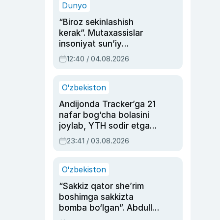
Dunyo
“Biroz sekinlashish
kerak”. Mutaxassislar
insoniyat sun’iy
intellektni boshqara
12:40 / 04.08.2026
olmay qolishidan xavotir
bildirdi
O‘zbekiston
Andijonda Tracker’ga 21
nafar bog‘cha bolasini
joylab, YTH sodir etgan
ayolga sud hukmi o‘qildi
23:41 / 03.08.2026
O‘zbekiston
“Sakkiz qator she’rim
boshimga sakkizta
bomba bo‘lgan”. Abdulla
Oripovni siyosiy