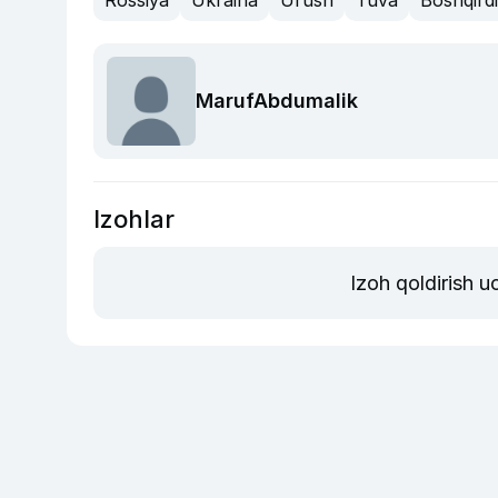
Rossiya
Ukraina
Urush
Tuva
Boshqird
MarufAbdumalik
Izohlar
Izoh qoldirish 