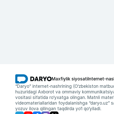
Maxfiylik siyosati
Internet-nas
“Daryo” internet-nashrining (O‘zbekiston matbuo
huzuridagi Axborot va ommaviy kommunikatsiyal
vositasi sifatida ro‘yxatga olingan. Matnli materi
videomateriallaridan foydalanishga “daryo.uz” sa
yozuv ilova qilingan taqdirda yo‘l qo‘yiladi.