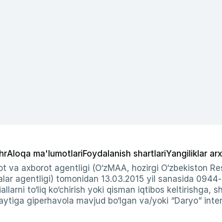
hr
Aloqa ma'lumotlari
Foydalanish shartlari
Yangiliklar arx
t va axborot agentligi (O‘zMAA, hozirgi O‘zbekiston Res
ar agentligi) tomonidan 13.03.2015 yil sanasida 0944
allarni to‘liq ko‘chirish yoki qisman iqtibos keltirishga, 
ytiga giperhavola mavjud bo‘lgan va/yoki “Daryo” intern