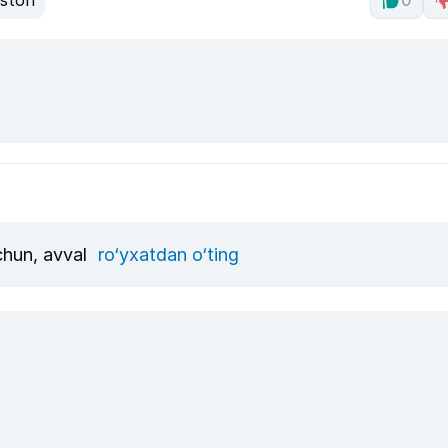
iston
0
uchun, avval
ro‘yxatdan o‘ting