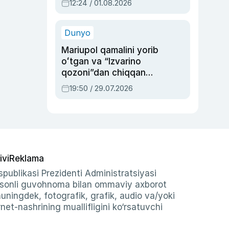
12:24 / 01.08.2026
ayblovlardan asrab
qolgan voqea
Dunyo
Mariupol qamalini yorib
oʻtgan va “Izvarino
qozoni”dan chiqqan
qahramon — Ukraina
19:50 / 29.07.2026
armiyasi bosh
qoʻmondoni Drapatiy
haqida
ivi
Reklama
publikasi Prezidenti Administratsiyasi
-sonli guvohnoma bilan ommaviy axborot
shuningdek, fotografik, grafik, audio va/yoki
et-nashrining muallifligini ko‘rsatuvchi