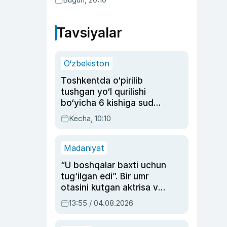
Tavsiyalar
O‘zbekiston
Toshkentda o‘pirilib
tushgan yo‘l qurilishi
bo‘yicha 6 kishiga sud
hukmi o‘qildi
Kecha, 10:10
Madaniyat
“U boshqalar baxti uchun
tug‘ilgan edi”. Bir umr
otasini kutgan aktrisa va
dublyaj ustasi Rimma
13:55 / 04.08.2026
Ahmedovaning
sinovlarga to‘la hayoti