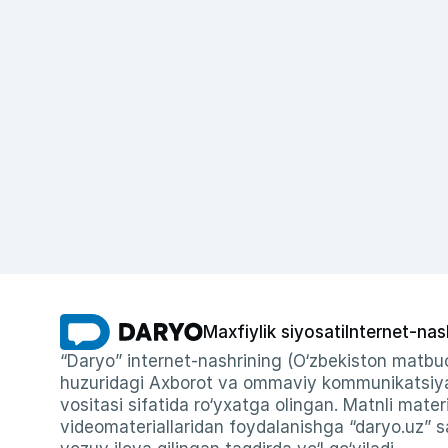
Maxfiylik siyosati
Internet-nas
“Daryo” internet-nashrining (O‘zbekiston matbuo
huzuridagi Axborot va ommaviy kommunikatsiyal
vositasi sifatida ro‘yxatga olingan. Matnli materi
videomateriallaridan foydalanishga “daryo.uz” sa