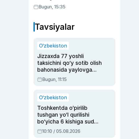
Bugun, 15:35
Tavsiyalar
O‘zbekiston
Jizzaxda 77 yoshli
taksichini qo‘y sotib olish
bahonasida yaylovga
olib borib o‘ldirgan yigit
Bugun, 11:15
20 yilga qamaldi
O‘zbekiston
Toshkentda o‘pirilib
tushgan yo‘l qurilishi
bo‘yicha 6 kishiga sud
hukmi o‘qildi
10:10 / 05.08.2026