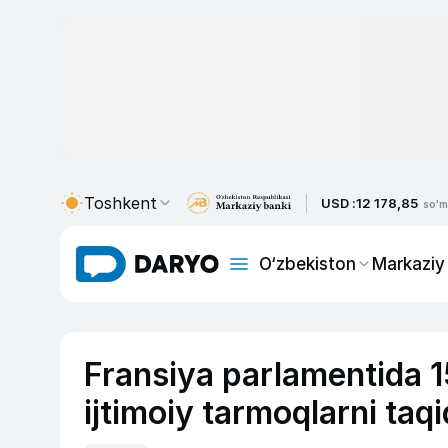
Toshkent
USD :
12 178,85
so'm
O‘zbekiston
Markaziy
Fransiya parlamentida 1
ijtimoiy tarmoqlarni taq