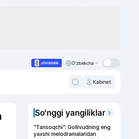
O‘zbekcha
Kabinet
So‘nggi yangiliklar
a
“Tansoqchi”: Gollivudning eng
yaxshi melodramalaridan