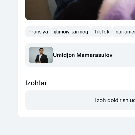
Fransiya
ijtimoiy tarmoq
TikTok
parlame
Umidjon Mamarasulov
Izohlar
Izoh qoldirish 