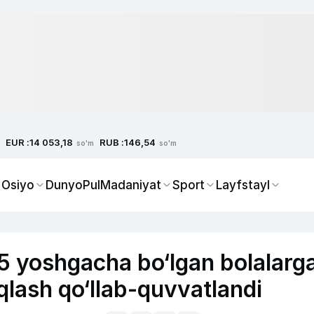
EUR :
RUB :
14 053,18
146,54
so'm
so'm
 Osiyo
Dunyo
Pul
Madaniyat
Sport
Layfstayl
5 yoshgacha bo‘lgan bolalarg
iqlash qo‘llab-quvvatlandi