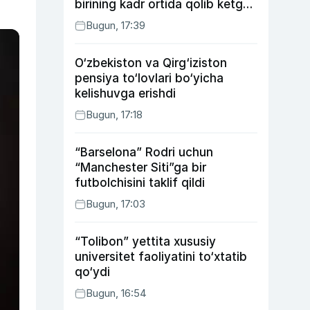
birining kadr ortida qolib ketgan
voqealari
Bugun, 17:39
O‘zbekiston va Qirg‘iziston
pensiya to‘lovlari bo‘yicha
kelishuvga erishdi
Bugun, 17:18
“Barselona” Rodri uchun
“Manchester Siti”ga bir
futbolchisini taklif qildi
Bugun, 17:03
“Tolibon” yettita xususiy
universitet faoliyatini to‘xtatib
qo‘ydi
Bugun, 16:54