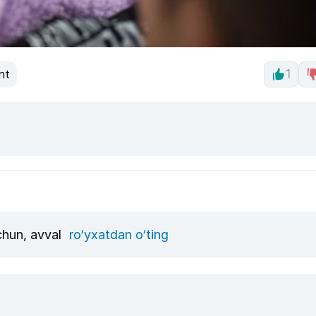
nt
1
uchun, avval
ro‘yxatdan o‘ting