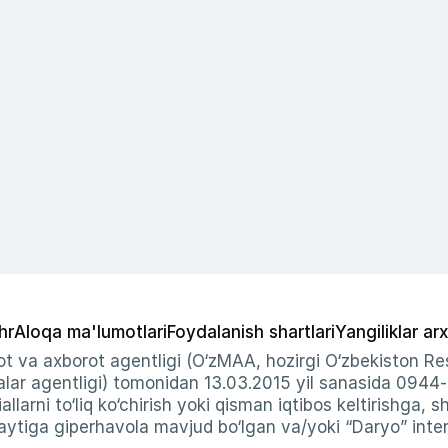
hr
Aloqa ma'lumotlari
Foydalanish shartlari
Yangiliklar arx
t va axborot agentligi (O‘zMAA, hozirgi O‘zbekiston Res
ar agentligi) tomonidan 13.03.2015 yil sanasida 0944
allarni to‘liq ko‘chirish yoki qisman iqtibos keltirishga, 
ytiga giperhavola mavjud bo‘lgan va/yoki “Daryo” intern