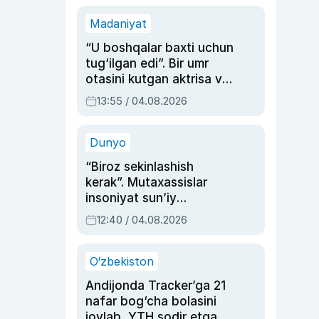
Madaniyat
“U boshqalar baxti uchun
tug‘ilgan edi”. Bir umr
otasini kutgan aktrisa va
dublyaj ustasi Rimma
13:55 / 04.08.2026
Ahmedovaning
sinovlarga to‘la hayoti
Dunyo
“Biroz sekinlashish
kerak”. Mutaxassislar
insoniyat sun’iy
intellektni boshqara
12:40 / 04.08.2026
olmay qolishidan xavotir
bildirdi
O‘zbekiston
Andijonda Tracker’ga 21
nafar bog‘cha bolasini
joylab, YTH sodir etgan