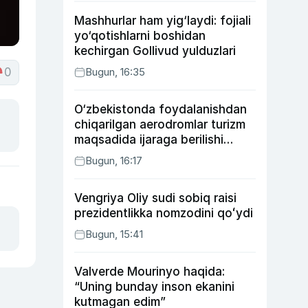
Mashhurlar ham yig‘laydi: fojiali
yo‘qotishlarni boshidan
kechirgan Gollivud yulduzlari
0
Bugun, 16:35
O‘zbekistonda foydalanishdan
chiqarilgan aerodromlar turizm
maqsadida ijaraga berilishi
mumkin
Bugun, 16:17
Vengriya Oliy sudi sobiq raisi
prezidentlikka nomzodini qoʻydi
Bugun, 15:41
Valverde Mourinyo haqida:
“Uning bunday inson ekanini
kutmagan edim”