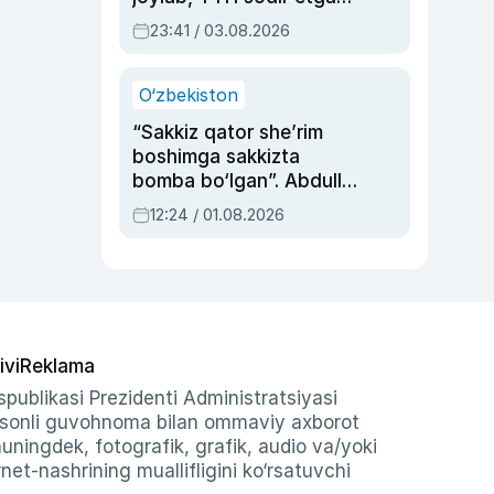
ayolga sud hukmi o‘qildi
23:41 / 03.08.2026
O‘zbekiston
“Sakkiz qator she’rim
boshimga sakkizta
bomba bo‘lgan”. Abdulla
Oripovni siyosiy
12:24 / 01.08.2026
ayblovlardan asrab
qolgan voqea
ivi
Reklama
publikasi Prezidenti Administratsiyasi
-sonli guvohnoma bilan ommaviy axborot
shuningdek, fotografik, grafik, audio va/yoki
et-nashrining muallifligini ko‘rsatuvchi