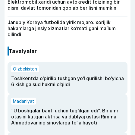
Elektromobil xaridi uchun avtokredit foizining bir
qismi davlat tomonidan qoplab berilishi mumkin
Janubiy Koreya futbolida yirik mojaro: xorijlik
hakamlarga jinsiy xizmatlar ko‘rsatilgani ma’lum
qilindi
Tavsiyalar
O‘zbekiston
Toshkentda o‘pirilib tushgan yo‘l qurilishi bo‘yicha
6 kishiga sud hukmi o‘qildi
Madaniyat
“U boshqalar baxti uchun tug‘ilgan edi”. Bir umr
otasini kutgan aktrisa va dublyaj ustasi Rimma
Ahmedovaning sinovlarga to‘la hayoti