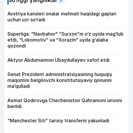
So‘nggi yangiliklar
Avstriya kansleri onalar mehnati haqidagi gaplari
uchun uzr so‘radi
Superliga. “Navbahor” “Surxon”ni o‘z uyida mag‘lub
etdi, “Lokomotiv” va “Xorazm” uyda g‘alaba
qozondi
Aktyor Abdu­mannon Ubaydullayev vafot etdi
Senat Prezident administratsiyasining huquqiy
maqomini belgilovchi konstitutsiyaviy qonunni
ma’qulladi
Axmat Qodirovga Checheniston Qahramoni unvoni
berildi
“Manchester Siti” tarixiy transferni yakunladi