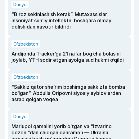
Dunyo
“Biroz sekinlashish kerak”. Mutaxassislar
insoniyat sun’iy intellektni boshqara olmay
qolishidan xavotir bildirdi
O‘zbekiston
Andijonda Tracker’ga 21 nafar bog‘cha bolasini
joylab, YTH sodir etgan ayolga sud hukmi o‘qildi
O‘zbekiston
“Sakkiz qator she’rim boshimga sakkizta bomba
bo‘lgan”. Abdulla Oripovni siyosiy ayblovlardan
asrab qolgan voqea
Dunyo
Mariupol qamalini yorib oʻtgan va “Izvarino
qozoni”dan chiqqan qahramon — Ukraina
armiyasi bosh qoʻmondoni Drapatiy haqida