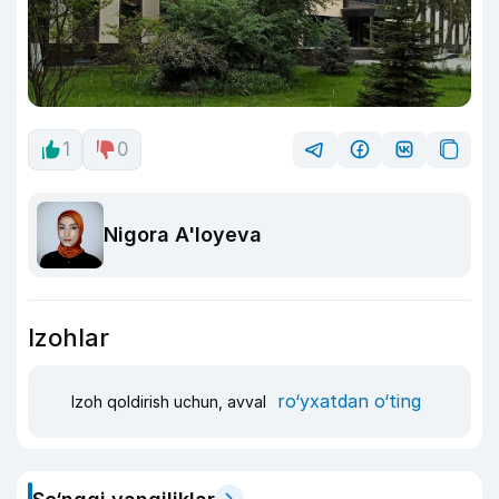
1
0
Nigora A'loyeva
Izohlar
ro‘yxatdan o‘ting
Izoh qoldirish uchun, avval