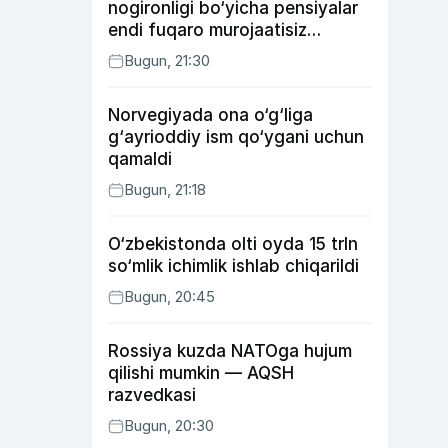
nogironligi bo‘yicha pensiyalar
endi fuqaro murojaatisiz
tayinlanishi mumkin
Bugun, 21:30
Norvegiyada ona o‘g‘liga
g‘ayrioddiy ism qo‘ygani uchun
qamaldi
Bugun, 21:18
O‘zbekistonda olti oyda 15 trln
so‘mlik ichimlik ishlab chiqarildi
Bugun, 20:45
Rossiya kuzda NATOga hujum
qilishi mumkin — AQSH
razvedkasi
Bugun, 20:30