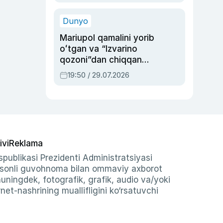
qolgan voqea
Dunyo
Mariupol qamalini yorib
oʻtgan va “Izvarino
qozoni”dan chiqqan
qahramon — Ukraina
19:50 / 29.07.2026
armiyasi bosh
qoʻmondoni Drapatiy
haqida
ivi
Reklama
publikasi Prezidenti Administratsiyasi
-sonli guvohnoma bilan ommaviy axborot
shuningdek, fotografik, grafik, audio va/yoki
et-nashrining muallifligini ko‘rsatuvchi