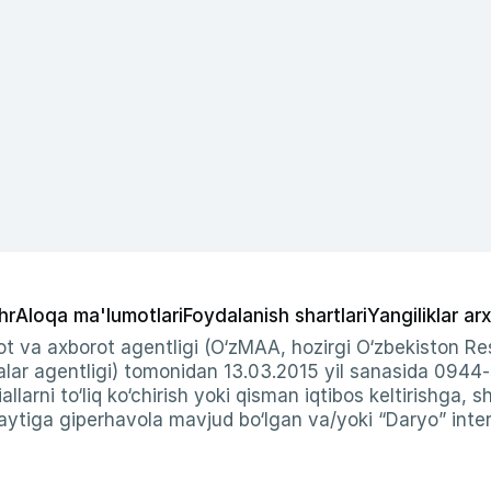
hr
Aloqa ma'lumotlari
Foydalanish shartlari
Yangiliklar arx
t va axborot agentligi (O‘zMAA, hozirgi O‘zbekiston Res
ar agentligi) tomonidan 13.03.2015 yil sanasida 0944
allarni to‘liq ko‘chirish yoki qisman iqtibos keltirishga, 
ytiga giperhavola mavjud bo‘lgan va/yoki “Daryo” intern