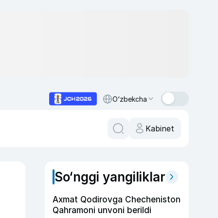
O‘zbekcha
Kabinet
So‘nggi yangiliklar
Axmat Qodirovga Checheniston
Qahramoni unvoni berildi