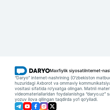
Maxfiylik siyosati
Internet-nas
“Daryo” internet-nashrining (O‘zbekiston matbuo
huzuridagi Axborot va ommaviy kommunikatsiyal
vositasi sifatida ro‘yxatga olingan. Matnli materi
videomateriallaridan foydalanishga “daryo.uz” sa
yozuv ilova qilingan taqdirda yo‘l qo‘yiladi.