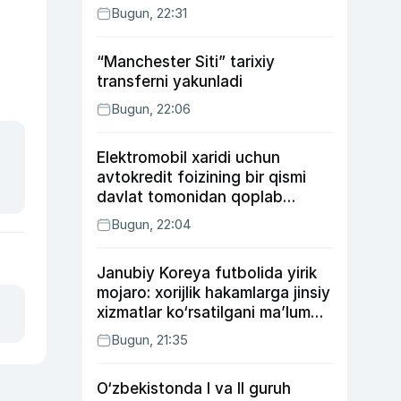
Bugun, 22:31
“Manchester Siti” tarixiy
transferni yakunladi
Bugun, 22:06
Elektromobil xaridi uchun
avtokredit foizining bir qismi
davlat tomonidan qoplab
berilishi mumkin
Bugun, 22:04
Janubiy Koreya futbolida yirik
mojaro: xorijlik hakamlarga jinsiy
xizmatlar ko‘rsatilgani ma’lum
qilindi
Bugun, 21:35
O‘zbekistonda I va II guruh