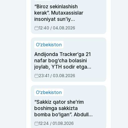
“Biroz sekinlashish
kerak”. Mutaxassislar
insoniyat sun’iy
intellektni boshqara
12:40 / 04.08.2026
olmay qolishidan xavotir
bildirdi
O‘zbekiston
Andijonda Tracker’ga 21
nafar bog‘cha bolasini
joylab, YTH sodir etgan
ayolga sud hukmi o‘qildi
23:41 / 03.08.2026
O‘zbekiston
“Sakkiz qator she’rim
boshimga sakkizta
bomba bo‘lgan”. Abdulla
Oripovni siyosiy
12:24 / 01.08.2026
ayblovlardan asrab