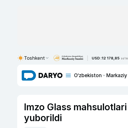
Toshkent
USD :
12 178,85
so'm
O‘zbekiston
Markaziy
Imzo Glass mahsulotlar
yuborildi