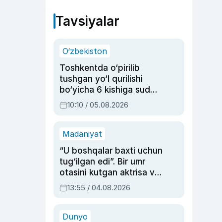
Tavsiyalar
O‘zbekiston
Toshkentda o‘pirilib
tushgan yo‘l qurilishi
bo‘yicha 6 kishiga sud
hukmi o‘qildi
10:10 / 05.08.2026
Madaniyat
“U boshqalar baxti uchun
tug‘ilgan edi”. Bir umr
otasini kutgan aktrisa va
dublyaj ustasi Rimma
13:55 / 04.08.2026
Ahmedovaning
sinovlarga to‘la hayoti
Dunyo