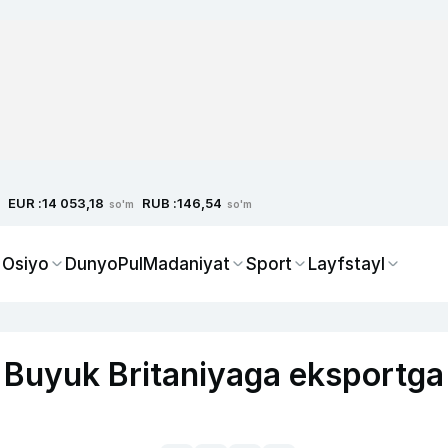
EUR :
RUB :
14 053,18
146,54
so'm
so'm
 Osiyo
Dunyo
Pul
Madaniyat
Sport
Layfstayl
i Buyuk Britaniyaga eksportga