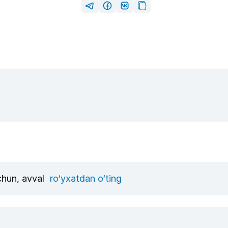
uchun, avval
ro‘yxatdan o‘ting