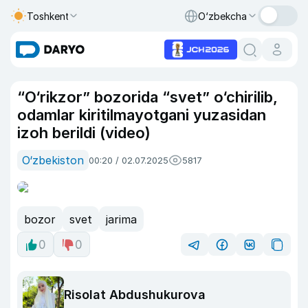
Toshkent
O‘zbekcha
“O‘rikzor” bozorida “svet” o‘chirilib,
odamlar kiritilmayotgani yuzasidan
izoh berildi (video)
O‘zbekiston
00:20 / 02.07.2025
5817
bozor
svet
jarima
0
0
Risolat Abdushukurova