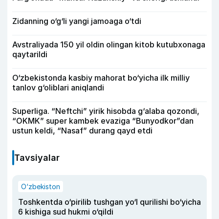
Zidanning o‘g‘li yangi jamoaga o‘tdi
Avstraliyada 150 yil oldin olingan kitob kutubxonaga
qaytarildi
O‘zbekistonda kasbiy mahorat bo‘yicha ilk milliy
tanlov g‘oliblari aniqlandi
Superliga. “Neftchi” yirik hisobda g‘alaba qozondi,
“OKMK” super kambek evaziga “Bunyodkor”dan
ustun keldi, “Nasaf” durang qayd etdi
Tavsiyalar
O‘zbekiston
Toshkentda o‘pirilib tushgan yo‘l qurilishi bo‘yicha
6 kishiga sud hukmi o‘qildi