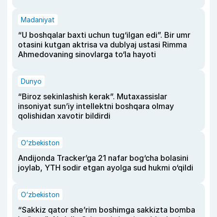
Madaniyat
“U boshqalar baxti uchun tug‘ilgan edi”. Bir umr
otasini kutgan aktrisa va dublyaj ustasi Rimma
Ahmedovaning sinovlarga to‘la hayoti
Dunyo
“Biroz sekinlashish kerak”. Mutaxassislar
insoniyat sun’iy intellektni boshqara olmay
qolishidan xavotir bildirdi
O‘zbekiston
Andijonda Tracker’ga 21 nafar bog‘cha bolasini
joylab, YTH sodir etgan ayolga sud hukmi o‘qildi
O‘zbekiston
“Sakkiz qator she’rim boshimga sakkizta bomba