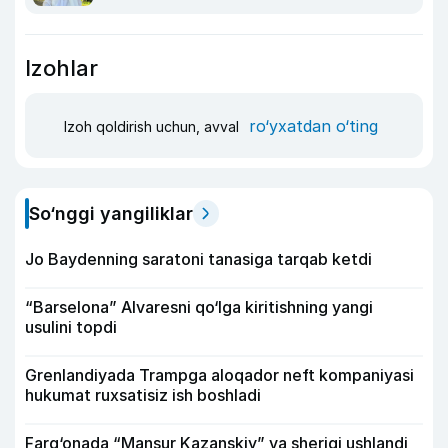
Izohlar
ro‘yxatdan o‘ting
Izoh qoldirish uchun, avval
So‘nggi yangiliklar
Jo Baydenning saratoni tanasiga tarqab ketdi
“Barselona” Alvaresni qo‘lga kiritishning yangi
usulini topdi
Grenlandiyada Trampga aloqador neft kompaniyasi
hukumat ruxsatisiz ish boshladi
Farg‘onada “Mansur Kazanskiy” va sherigi ushlandi