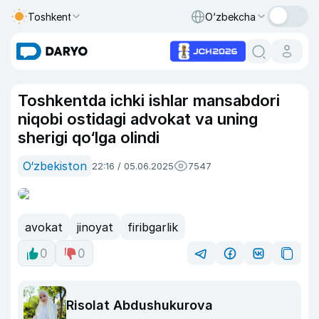
Toshkent
O‘zbekcha
Toshkentda ichki ishlar mansabdori
niqobi ostidagi advokat va uning
sherigi qo‘lga olindi
O‘zbekiston
22:16 / 05.06.2025
7547
avokat
jinoyat
firibgarlik
0
0
Risolat Abdushukurova