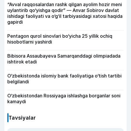
“Avval raqqosalardan rashk qilgan ayolim hozir meni
uylantirib qo‘yishga qodir” — Anvar Sobirov davlat
ishidagi faoliyati va o‘g‘il tarbiyasidagi xatosi haqida
gapirdi
Pentagon qurol sinovlari bo‘yicha 25 yillik ochiq
hisobotlarni yashirdi
Bibisora Assaubayeva Samarqanddagi olimpiadada
ishtirok etadi
O‘zbekistonda islomiy bank faoliyatiga o‘tish tartibi
belgilandi
O‘zbekistondan Rossiyaga ishlashga borganlar soni
kamaydi
Tavsiyalar