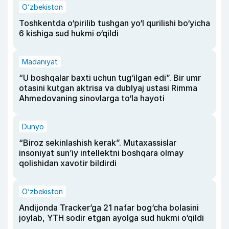
O‘zbekiston
Toshkentda o‘pirilib tushgan yo‘l qurilishi bo‘yicha
6 kishiga sud hukmi o‘qildi
Madaniyat
“U boshqalar baxti uchun tug‘ilgan edi”. Bir umr
otasini kutgan aktrisa va dublyaj ustasi Rimma
Ahmedovaning sinovlarga to‘la hayoti
Dunyo
“Biroz sekinlashish kerak”. Mutaxassislar
insoniyat sun’iy intellektni boshqara olmay
qolishidan xavotir bildirdi
O‘zbekiston
Andijonda Tracker’ga 21 nafar bog‘cha bolasini
joylab, YTH sodir etgan ayolga sud hukmi o‘qildi