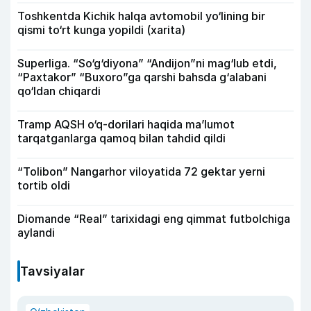
Toshkentda Kichik halqa avtomobil yo‘lining bir
qismi to‘rt kunga yopildi (xarita)
Superliga. “So‘g‘diyona” “Andijon”ni mag‘lub etdi,
“Paxtakor” “Buxoro”ga qarshi bahsda g‘alabani
qo‘ldan chiqardi
Tramp AQSH o‘q-dorilari haqida ma’lumot
tarqatganlarga qamoq bilan tahdid qildi
“Tolibon” Nangarhor viloyatida 72 gektar yerni
tortib oldi
Diomande “Real” tarixidagi eng qimmat futbolchiga
aylandi
Tavsiyalar