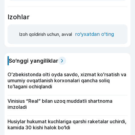
Izohlar
ro‘yxatdan o‘ting
Izoh qoldirish uchun, avval
So‘nggi yangiliklar
Oʻzbekistonda olti oyda savdo, xizmat koʻrsatish va
umumiy ovqatlanish korxonalari qancha soliq
toʻlagani ochiqlandi
Vinisius “Real” bilan uzoq muddatli shartnoma
imzoladi
Husiylar hukumat kuchlariga qarshi raketalar uchirdi,
kamida 30 kishi halok bo‘ldi