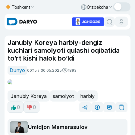
Toshkent
O‘zbekcha
Janubiy Koreya harbiy-dengiz
kuchlari samolyoti qulashi oqibatida
to‘rt kishi halok bo‘ldi
Dunyo
00:15 / 30.05.2025
1893
Janubiy Koreya
samolyot
harbiy
0
0
Umidjon Mamarasulov