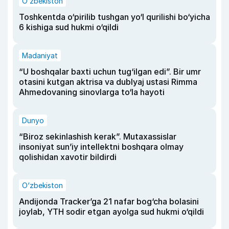
O‘zbekiston
Toshkentda o‘pirilib tushgan yo‘l qurilishi bo‘yicha
6 kishiga sud hukmi o‘qildi
Madaniyat
“U boshqalar baxti uchun tug‘ilgan edi”. Bir umr
otasini kutgan aktrisa va dublyaj ustasi Rimma
Ahmedovaning sinovlarga to‘la hayoti
Dunyo
“Biroz sekinlashish kerak”. Mutaxassislar
insoniyat sun’iy intellektni boshqara olmay
qolishidan xavotir bildirdi
O‘zbekiston
Andijonda Tracker’ga 21 nafar bog‘cha bolasini
joylab, YTH sodir etgan ayolga sud hukmi o‘qildi