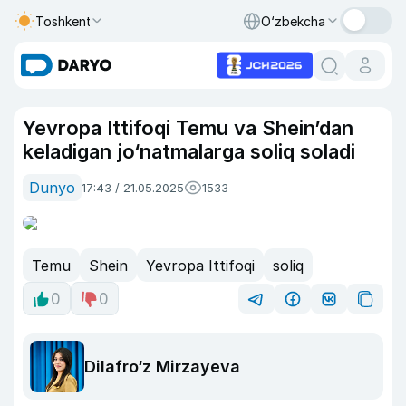
Toshkent
O‘zbekcha
Yevropa Ittifoqi Temu va Sheinʼdan
keladigan jo‘natmalarga soliq soladi
Dunyo
17:43 / 21.05.2025
1533
Temu
Shein
Yevropa Ittifoqi
soliq
0
0
Dilafro‘z Mirzayeva