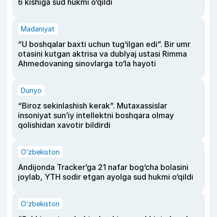
6 kishiga sud hukmi o‘qildi
Madaniyat
“U boshqalar baxti uchun tug‘ilgan edi”. Bir umr
otasini kutgan aktrisa va dublyaj ustasi Rimma
Ahmedovaning sinovlarga to‘la hayoti
Dunyo
“Biroz sekinlashish kerak”. Mutaxassislar
insoniyat sun’iy intellektni boshqara olmay
qolishidan xavotir bildirdi
O‘zbekiston
Andijonda Tracker’ga 21 nafar bog‘cha bolasini
joylab, YTH sodir etgan ayolga sud hukmi o‘qildi
O‘zbekiston