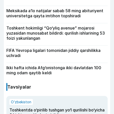
Meksikada a’lo natijalar sabab 58 ming abituriyent
universitetga qayta imtihon topshiradi
Toshkent hokimligi “Qo‘yliq avenue” mojarosi
yuzasidan munosabat bildirdi: qurilish ishlarining 53
foizi yakunlangan
FIFA Yevropa ligalari tomonidan jiddiy qarshilikka
uchradi
Ikki hafta ichida Afg‘onistonga ikki davlatdan 100
ming odam qaytib keldi
Tavsiyalar
O‘zbekiston
Toshkentda o‘pirilib tushgan yo‘l qurilishi bo‘yicha