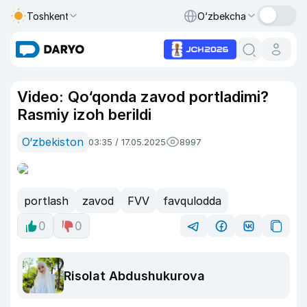
Toshkent
O‘zbekcha
Video: Qo‘qonda zavod portladimi?
Rasmiy izoh berildi
O‘zbekiston
03:35 / 17.05.2025
8997
portlash
zavod
FVV
favqulodda
0
0
Risolat Abdushukurova