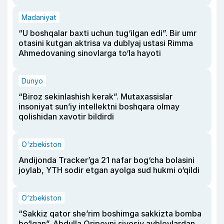
Madaniyat
“U boshqalar baxti uchun tug‘ilgan edi”. Bir umr
otasini kutgan aktrisa va dublyaj ustasi Rimma
Ahmedovaning sinovlarga to‘la hayoti
Dunyo
“Biroz sekinlashish kerak”. Mutaxassislar
insoniyat sun’iy intellektni boshqara olmay
qolishidan xavotir bildirdi
O‘zbekiston
Andijonda Tracker’ga 21 nafar bog‘cha bolasini
joylab, YTH sodir etgan ayolga sud hukmi o‘qildi
O‘zbekiston
“Sakkiz qator she’rim boshimga sakkizta bomba
bo‘lgan”. Abdulla Oripovni siyosiy ayblovlardan