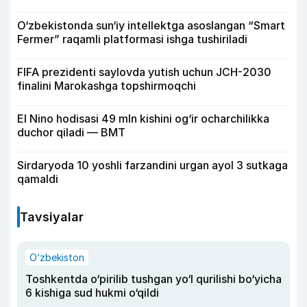
O‘zbekistonda sun‘iy intellektga asoslangan “Smart
Fermer” raqamli platformasi ishga tushiriladi
FIFA prezidenti saylovda yutish uchun JCH-2030
finalini Marokashga topshirmoqchi
El Nino hodisasi 49 mln kishini og‘ir ocharchilikka
duchor qiladi — BMT
Sirdaryoda 10 yoshli farzandini urgan ayol 3 sutkaga
qamaldi
Tavsiyalar
O‘zbekiston
Toshkentda o‘pirilib tushgan yo‘l qurilishi bo‘yicha
6 kishiga sud hukmi o‘qildi