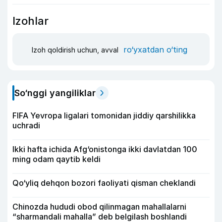
Izohlar
ro‘yxatdan o‘ting
Izoh qoldirish uchun, avval
So‘nggi yangiliklar
FIFA Yevropa ligalari tomonidan jiddiy qarshilikka
uchradi
Ikki hafta ichida Afg‘onistonga ikki davlatdan 100
ming odam qaytib keldi
Qo‘yliq dehqon bozori faoliyati qisman cheklandi
Chinozda hududi obod qilinmagan mahallalarni
“sharmandali mahalla” deb belgilash boshlandi