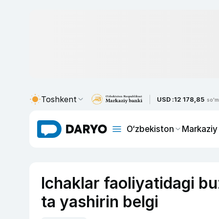
Toshkent
USD :
12 178,85
so'm
O‘zbekiston
Markaziy
Ichaklar faoliyatidagi b
ta yashirin belgi