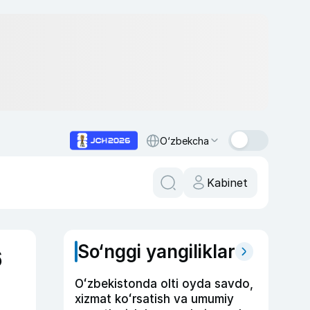
O‘zbekcha
Kabinet
So‘nggi yangiliklar
6
Oʻzbekistonda olti oyda savdo,
xizmat koʻrsatish va umumiy