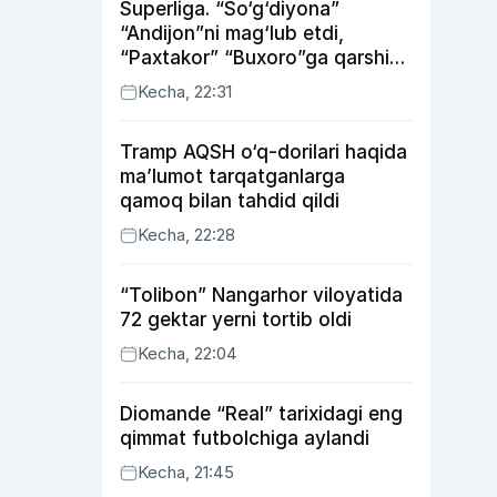
Superliga. “So‘g‘diyona”
“Andijon”ni mag‘lub etdi,
“Paxtakor” “Buxoro”ga qarshi
bahsda g‘alabani qo‘ldan
Kecha, 22:31
chiqardi
Tramp AQSH o‘q-dorilari haqida
ma’lumot tarqatganlarga
qamoq bilan tahdid qildi
Kecha, 22:28
“Tolibon” Nangarhor viloyatida
72 gektar yerni tortib oldi
Kecha, 22:04
Diomande “Real” tarixidagi eng
qimmat futbolchiga aylandi
Kecha, 21:45