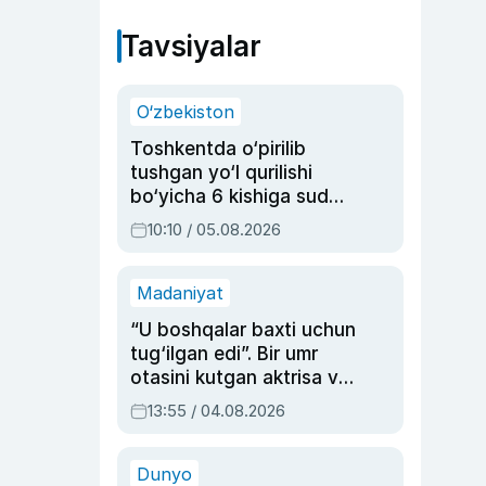
Tavsiyalar
O‘zbekiston
Toshkentda o‘pirilib
tushgan yo‘l qurilishi
bo‘yicha 6 kishiga sud
hukmi o‘qildi
10:10 / 05.08.2026
Madaniyat
“U boshqalar baxti uchun
tug‘ilgan edi”. Bir umr
otasini kutgan aktrisa va
dublyaj ustasi Rimma
13:55 / 04.08.2026
Ahmedovaning
sinovlarga to‘la hayoti
Dunyo