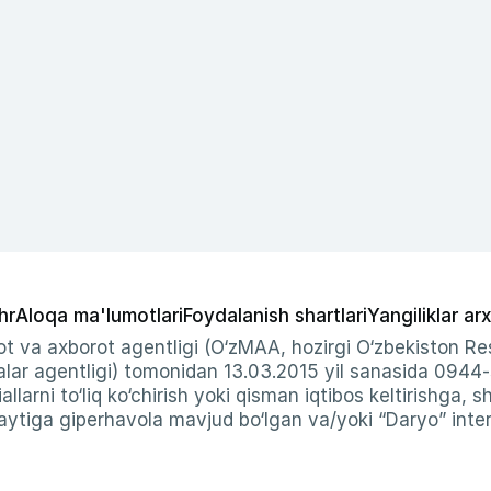
hr
Aloqa ma'lumotlari
Foydalanish shartlari
Yangiliklar arx
t va axborot agentligi (O‘zMAA, hozirgi O‘zbekiston Res
ar agentligi) tomonidan 13.03.2015 yil sanasida 0944
allarni to‘liq ko‘chirish yoki qisman iqtibos keltirishga, 
ytiga giperhavola mavjud bo‘lgan va/yoki “Daryo” intern