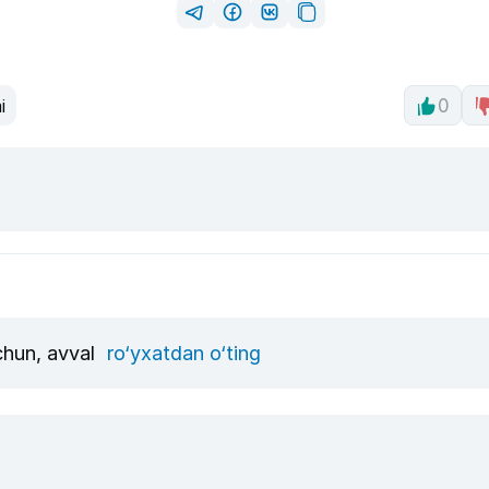
i
0
uchun, avval
ro‘yxatdan o‘ting