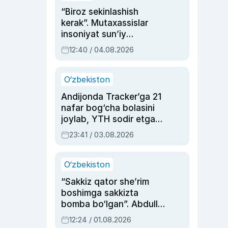
“Biroz sekinlashish
kerak”. Mutaxassislar
insoniyat sun’iy
intellektni boshqara
12:40 / 04.08.2026
olmay qolishidan xavotir
bildirdi
O‘zbekiston
Andijonda Tracker’ga 21
nafar bog‘cha bolasini
joylab, YTH sodir etgan
ayolga sud hukmi o‘qildi
23:41 / 03.08.2026
O‘zbekiston
“Sakkiz qator she’rim
boshimga sakkizta
bomba bo‘lgan”. Abdulla
Oripovni siyosiy
12:24 / 01.08.2026
ayblovlardan asrab