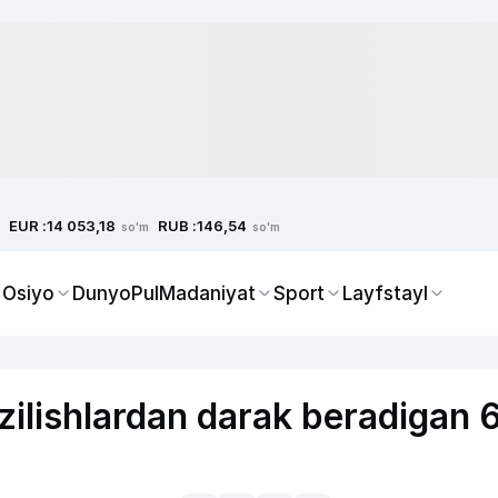
EUR :
RUB :
14 053,18
146,54
so'm
so'm
 Osiyo
Dunyo
Pul
Madaniyat
Sport
Layfstayl
uzilishlardan darak beradigan 