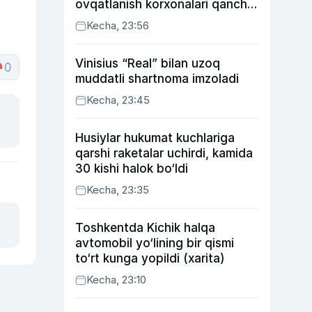
ovqatlanish korxonalari qancha
soliq toʻlagani ochiqlandi
Kecha, 23:56
Vinisius “Real” bilan uzoq
0
muddatli shartnoma imzoladi
Kecha, 23:45
Husiylar hukumat kuchlariga
qarshi raketalar uchirdi, kamida
30 kishi halok bo‘ldi
Kecha, 23:35
Toshkentda Kichik halqa
avtomobil yo‘lining bir qismi
to‘rt kunga yopildi (xarita)
Kecha, 23:10