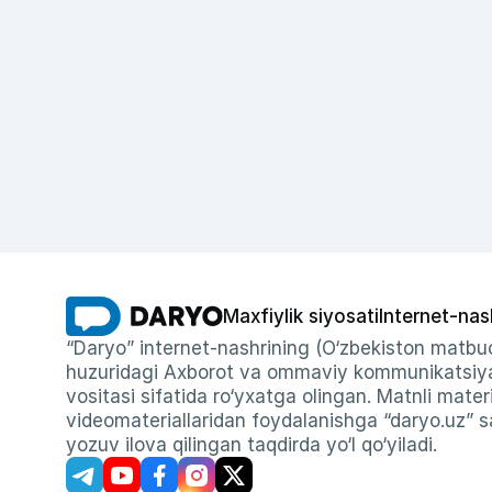
Maxfiylik siyosati
Internet-nas
“Daryo” internet-nashrining (O‘zbekiston matbuo
huzuridagi Axborot va ommaviy kommunikatsiyal
vositasi sifatida ro‘yxatga olingan. Matnli materi
videomateriallaridan foydalanishga “daryo.uz” sa
yozuv ilova qilingan taqdirda yo‘l qo‘yiladi.