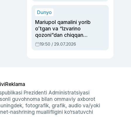
qolgan voqea
Dunyo
Mariupol qamalini yorib
oʻtgan va “Izvarino
qozoni”dan chiqqan
qahramon — Ukraina
19:50 / 29.07.2026
armiyasi bosh
qoʻmondoni Drapatiy
haqida
ivi
Reklama
publikasi Prezidenti Administratsiyasi
-sonli guvohnoma bilan ommaviy axborot
shuningdek, fotografik, grafik, audio va/yoki
et-nashrining muallifligini ko‘rsatuvchi