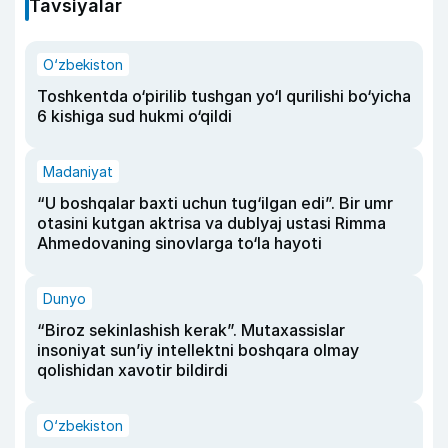
Tavsiyalar
O‘zbekiston
Toshkentda o‘pirilib tushgan yo‘l qurilishi bo‘yicha
6 kishiga sud hukmi o‘qildi
Madaniyat
“U boshqalar baxti uchun tug‘ilgan edi”. Bir umr
otasini kutgan aktrisa va dublyaj ustasi Rimma
Ahmedovaning sinovlarga to‘la hayoti
Dunyo
“Biroz sekinlashish kerak”. Mutaxassislar
insoniyat sun’iy intellektni boshqara olmay
qolishidan xavotir bildirdi
O‘zbekiston