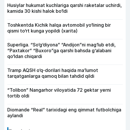
Husiylar hukumat kuchlariga qarshi raketalar uchirdi,
kamida 30 kishi halok bo‘ldi
Toshkentda Kichik halqa avtomobil yo‘lining bir
qismi to‘rt kunga yopildi (xarita)
Superliga. “So‘g‘diyona” “Andijon”ni mag‘lub etdi,
“Paxtakor” “Buxoro”ga qarshi bahsda g‘alabani
qo‘ldan chiqardi
Tramp AQSH o‘q-dorilari haqida ma’lumot
tarqatganlarga qamoq bilan tahdid qildi
“Tolibon” Nangarhor viloyatida 72 gektar yerni
tortib oldi
Diomande “Real” tarixidagi eng qimmat futbolchiga
aylandi