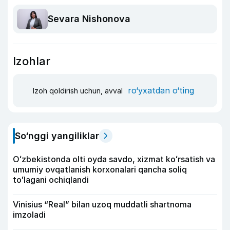
Sevara Nishonova
Izohlar
ro‘yxatdan o‘ting
Izoh qoldirish uchun, avval
So‘nggi yangiliklar
Oʻzbekistonda olti oyda savdo, xizmat koʻrsatish va
umumiy ovqatlanish korxonalari qancha soliq
toʻlagani ochiqlandi
Vinisius “Real” bilan uzoq muddatli shartnoma
imzoladi