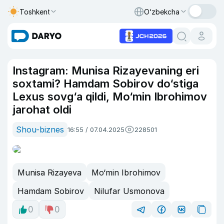
Toshkent
O‘zbekcha
Instagram: Munisa Rizayevaning eri
soxtami? Hamdam Sobirov do‘stiga
Lexus sovg‘a qildi, Mo‘min Ibrohimov
jarohat oldi
Shou-biznes
16:55 / 07.04.2025
228501
Munisa Rizayeva
Mo‘min Ibrohimov
Hamdam Sobirov
Nilufar Usmonova
0
0