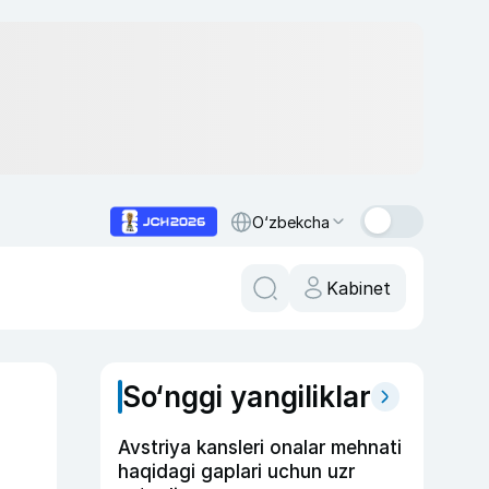
O‘zbekcha
Kabinet
So‘nggi yangiliklar
Avstriya kansleri onalar mehnati
haqidagi gaplari uchun uzr