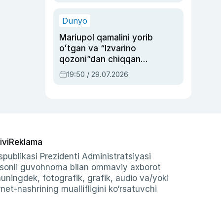
qolgan voqea
Dunyo
Mariupol qamalini yorib
oʻtgan va “Izvarino
qozoni”dan chiqqan
qahramon — Ukraina
19:50 / 29.07.2026
armiyasi bosh
qoʻmondoni Drapatiy
haqida
ivi
Reklama
publikasi Prezidenti Administratsiyasi
-sonli guvohnoma bilan ommaviy axborot
shuningdek, fotografik, grafik, audio va/yoki
et-nashrining muallifligini ko‘rsatuvchi