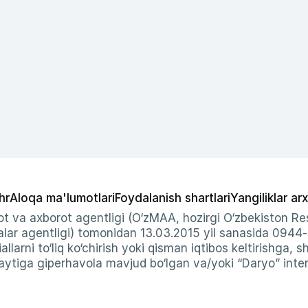
hr
Aloqa ma'lumotlari
Foydalanish shartlari
Yangiliklar arx
t va axborot agentligi (O‘zMAA, hozirgi O‘zbekiston Res
ar agentligi) tomonidan 13.03.2015 yil sanasida 0944
allarni to‘liq ko‘chirish yoki qisman iqtibos keltirishga, 
ytiga giperhavola mavjud bo‘lgan va/yoki “Daryo” intern