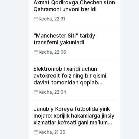
Axmat Qodirovga Checheniston
Qahramoni unvoni berildi
Kecha, 22:31
“Manchester Siti” tarixiy
transferni yakunladi
Kecha, 22:06
Elektromobil xaridi uchun
avtokredit foizining bir qismi
davlat tomonidan qoplab
berilishi mumkin
Kecha, 22:04
Janubiy Koreya futbolida yirik
mojaro: xorijlik hakamlarga jinsiy
xizmatlar ko‘rsatilgani ma’lum
qilindi
Kecha, 21:35