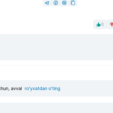
0
uchun, avval
ro‘yxatdan o‘ting