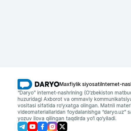
Maxfiylik siyosati
Internet-nas
“Daryo” internet-nashrining (O‘zbekiston matbuo
huzuridagi Axborot va ommaviy kommunikatsiyal
vositasi sifatida ro‘yxatga olingan. Matnli materi
videomateriallaridan foydalanishga “daryo.uz” sa
yozuv ilova qilingan taqdirda yo‘l qo‘yiladi.