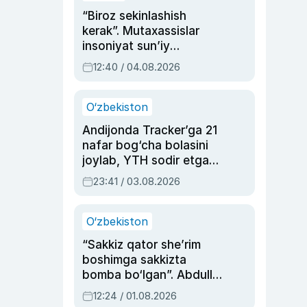
“Biroz sekinlashish
kerak”. Mutaxassislar
insoniyat sun’iy
intellektni boshqara
12:40 / 04.08.2026
olmay qolishidan xavotir
bildirdi
O‘zbekiston
Andijonda Tracker’ga 21
nafar bog‘cha bolasini
joylab, YTH sodir etgan
ayolga sud hukmi o‘qildi
23:41 / 03.08.2026
O‘zbekiston
“Sakkiz qator she’rim
boshimga sakkizta
bomba bo‘lgan”. Abdulla
Oripovni siyosiy
12:24 / 01.08.2026
ayblovlardan asrab