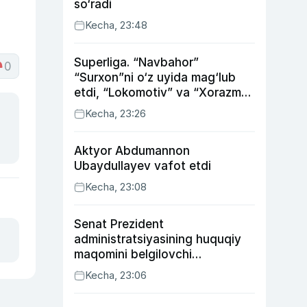
so‘radi
Kecha, 23:48
Superliga. “Navbahor”
0
“Surxon”ni o‘z uyida mag‘lub
etdi, “Lokomotiv” va “Xorazm”
uyda g‘alaba qozondi
Kecha, 23:26
Aktyor Abdu­mannon
Ubaydullayev vafot etdi
Kecha, 23:08
Senat Prezident
administratsiyasining huquqiy
maqomini belgilovchi
konstitutsiyaviy qonunni
Kecha, 23:06
ma’qulladi