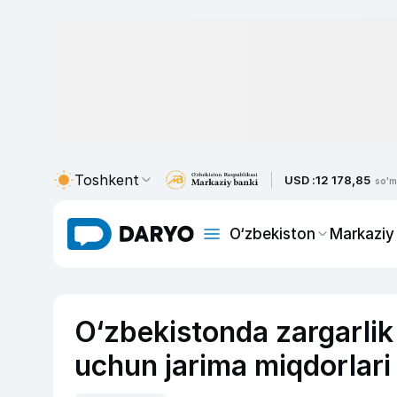
Toshkent
USD :
12 178,85
so'm
O‘zbekiston
Markaziy
O‘zbekistonda zargarlik
uchun jarima miqdorlari